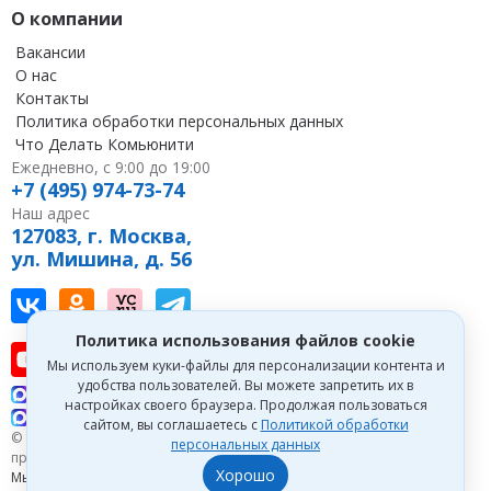
О компании
Вакансии
О нас
Контакты
Политика обработки персональных данных
Что Делать Комьюнити
Ежедневно, с 9:00 до 19:00
+7 (495) 974-73-74
Наш адрес
127083, г. Москва,
ул. Мишина, д. 56
Наш канал в Вконтакте
Наша группа в однокласниках
Наш канал на vc
Наш канал в Telegram
Политика использования файлов cookie
Наш канал на youtube
Наш канал в tenchat
Наш профиль на дзен
Мы используем куки-файлы для персонализации контента и
удобства пользователей. Вы можете запретить их в
Что делать Консалт
настройках своего браузера. Продолжая пользоваться
Что делать Экспертум
сайтом, вы соглашаетесь с
Политикой обработки
© 1993—2026 Первый Дом Консалтинга «Что делать Консалт». Все
персональных данных
права защищены.
Хорошо
Мы зарегистрированы на
Портале поставщиков