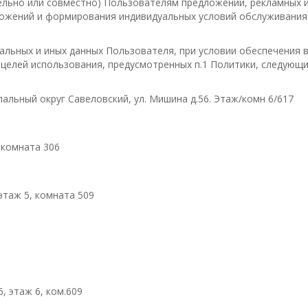
ельно или совместно) Пользователям предложений, рекламных 
ложений и формирования индивидуальных условий обслуживания
нальных и иных данных Пользователя, при условии обеспечения
 целей использования, предусмотренных п.1 Политики, следующ
ипальный округ Савеловский, ул. Мишина д.56. Этаж/комн 6/617
 комната 306
этаж 5, комната 509
6
, этаж 6, ком.609