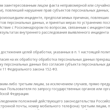
м заинтересованным лицом факта неправомерной или случайной
м), повлекшей нарушение прав субъектов персональных данных,
 произошедшем инциденте, предполагаемых причинах, повлекших
тов персональных данных, и принятых мерах по устранению посл
ствие с Роскомнадзором по вопросам, связанным с инцидентом
результатах внутреннего расследования выявленного инцидента 
остижения целей обработки, указанных в п. 1 настоящей полит
ласия на их обработку обработка персональных данных прекра
у персональных данных без согласия субъекта персональных дан
тьи 11 Федерального закона 152-ФЗ.
аким-либо третьим лицам, за исключением случаев, прямо пре
ных Пользователя по запросу государственных органов или орг
йской Федерации.
блюдением положений действующего законодательства Российс
ектронной почты, номер мобильного телефона) третьим лицам, 