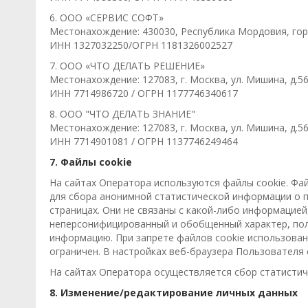
6. ООО «СЕРВИС СОФТ»
Местонахождение: 430030, Республика Мордовия, горо
ИНН 1327032250/ОГРН 1181326002527
7. ООО «ЧТО ДЕЛАТЬ РЕШЕНИЕ»
Местонахождение: 127083, г. Москва, ул. Мишина, д.56
ИНН 7714986720 / ОГРН 1177746340617
8. ООО "ЧТО ДЕЛАТЬ ЗНАНИЕ"
Местонахождение: 127083, г. Москва, ул. Мишина, д.56,
ИНН 7714901081 / ОГРН 1137746249464
7. Файлы cookie
На сайтах Оператора используются файлы cookie. Фа
для сбора анонимной статистической информации о п
страницах. Они не связаны с какой-либо информацие
неперсонифицированный и обобщенный характер, пол
информацию. При запрете файлов cookie использован
ограничен. В настройках веб-браузера Пользователя
На сайтах Оператора осуществляется сбор статистич
8. Изменение/редактирование личных данных