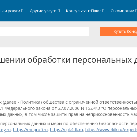
ы и услуги
Другие услуги
КонсультантПлюс
О компании
Купить Конс
ошении обработки персональных 
 (далее - Политика) общества с ограниченной ответственност
18.1 Федерального закона от 27.07.2006 N 152-ФЗ "О персональн
ых данных, в том числе защиты прав на неприкосновенность час
персональных данных и меры по обеспечению безопасности пер
reg.ru
,
https://meprofi.ru
,
https://cpk4dk.ru
,
https://www.4dk.ru/exper