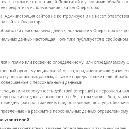
ачает согласие с настоящей Политикой и условиями обработки 
ен прекратить использование сайтов Оператора.
. Администрация сайтов не контролирует и не несет ответствен
на сайтах Оператора.
обработки персональных данных, возникшие у Оператора как до
ерсональных данных настоящая Политика публикуется в свободн
ся к прямо или косвенно определенному, или определяемому фи
ственный орган, муниципальный орган, юридическое или физичес
отку персональных данных, а также определяющие цели обработ
, совершаемые с персональными данными.
перация) или совокупность действий (операций) с персональны
персональных данных включает в себя, в том числе: сбор, запис
 передачу (распространение, предоставление, доступ), обезлич
правленные на раскрытие персональных данных определенному л
ользователей
ижением конкретных, заранее определенных и законных целей. 