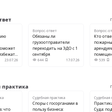
твет
П
Вопрос-ответ
Вопрос-о
цию
Обязаны ли
Кто отве
грузоотправители
пожарны
поможет
переходить на ЭДО с 1
арендуе
избежать
сентября
помеще
23.07.26
644
17.07.26
539
 в закладки
Добавить в закладки
До
я практика
П
ка
ка
Судебная практика
Судебная 
Споры с госорганами в
Практик
: что
пользу бизнеса:
Суда: по