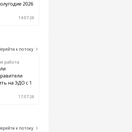
олугодие 2026
14.07.26
бавить в закладки
ерейти к потоку
ая работа
 ли
правители
ть на ЭДО с 1
17.07.26
бавить в закладки
ерейти к потоку