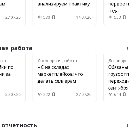
рам
анализируем практику
первое п
года
27.07.26
580
14.07.26
553
 в закладки
Добавить в закладки
До
ая работа
П
ота
ота
Договорная работа
Договорн
йки по
ЧС на складах
Обязаны
ни за
маркетплейсов: что
грузоот
делать селлерам
переходи
сентября
30.07.26
222
27.07.26
644
 в закладки
Добавить в закладки
До
 отчетность
П
ость