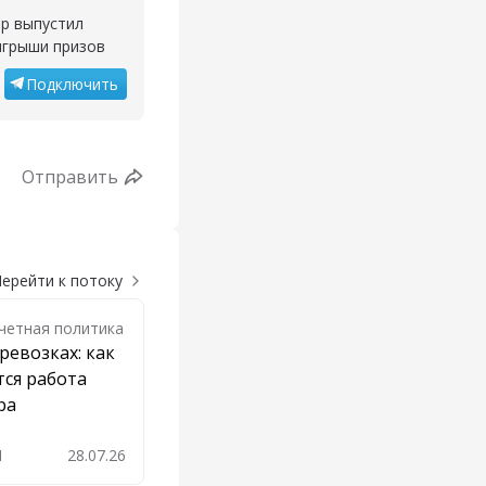
ор выпустил
ыгрыши призов
Подключить
Отправить
ерейти к потоку
Учетная политика
ревозках: как
ся работа
ра
1
28.07.26