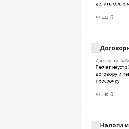
делать селле
222
Добавить
Договорн
Договорная раб
Договорная раб
Расчет неусто
договору и пе
просрочку
240
Добавить
Налоги и
Налоги и отчетн