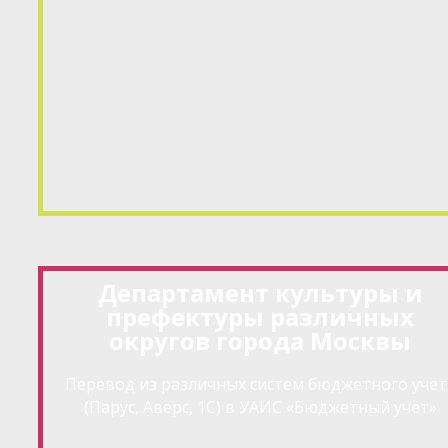
Департамент культуры и
префектуры различных
округов города Москвы
Перевод из различных систем бюджетного учёт
(Парус, Аверс, 1С) в УАИС «Бюджетный учёт»