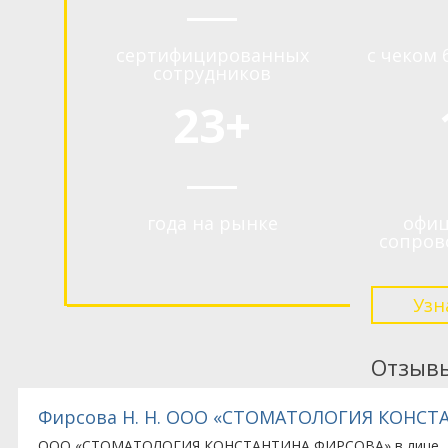
сертифицированных
с чеком 
сотрудников
23+
года на рынке
офиц
сопров
Узн
Отзыв
НА ФИРСОВА»
Гришина С. Г. ООО «Геопроектизыскания»
ООО «Геопроектизыскания» выражает благодарность