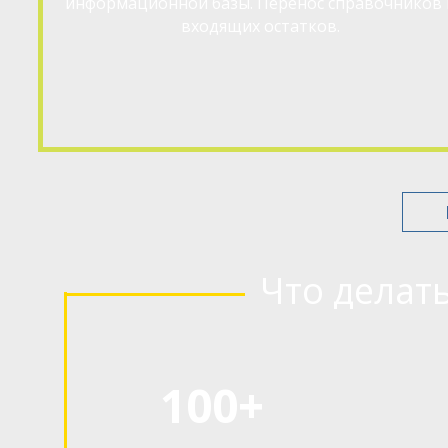
информационной базы. Перенос справочников 
входящих остатков.
Что делат
100+