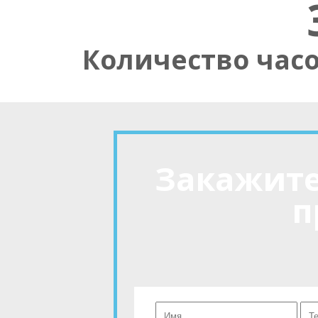
Количество час
Закажите
п