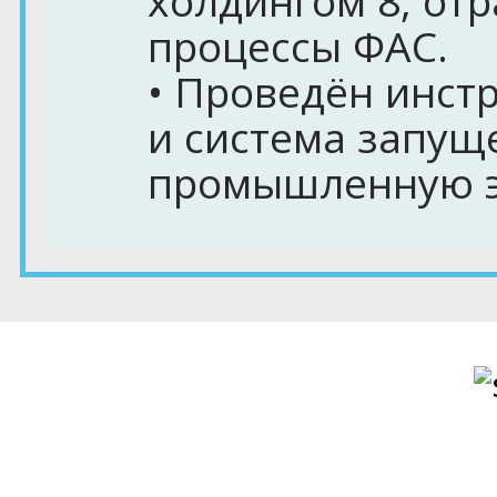
холдингом 8, от
процессы ФАС.
• Проведён инст
и система запущ
промышленную э