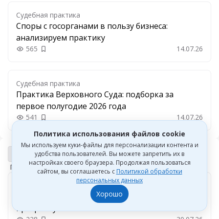
Судебная практика
Споры с госорганами в пользу бизнеса:
анализируем практику
565
14.07.26
Добавить в закладки
Судебная практика
Практика Верховного Суда: подборка за
первое полугодие 2026 года
541
14.07.26
Добавить в закладки
Политика использования файлов cookie
Мы используем куки-файлы для персонализации контента и
Договорная работа
удобства пользователей. Вы можете запретить их в
Договорная работа
настройках своего браузера. Продолжая пользоваться
Перейти к потоку
сайтом, вы соглашаетесь с
Политикой обработки
персональных данных
Договорная работа
Хорошо
Расчет неустойки по договору и пени за
просрочку