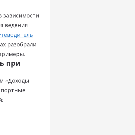
в зависимости
ля ведения
утеводитель
ах разобрали
 примеры.
ь при
ом «Доходы
нспортные
й: