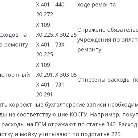
X 401
440
ходе ремонта
20 272
X 109
Отражено обязатель
сходов на
X0 225,
X 302 25
учреждения по оплат
по ремонту
X 401
73X
ремонту
20 225
X 109
нспортный
Х0 291,
X 303 05
Отнесены расходы по
X 401
731
20 291
ить корректные бухгалтерские записи необходи
ды на соответствующие КОСГУ. Например, покуп
 расходы на ГСМ отражают по статье 340. Расход
стку и мойку учитывают по подстатье 225.