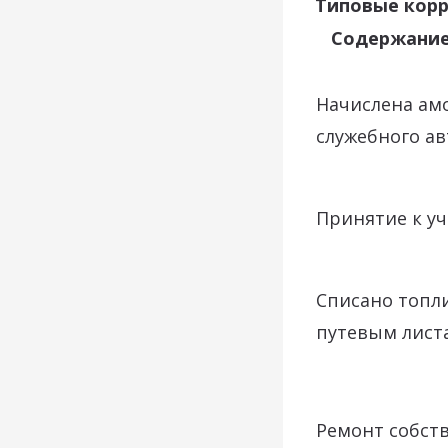
Типовые кор
Содержание
Начислена ам
служебного а
Принятие к уч
Списано топл
путевым лист
Ремонт собст