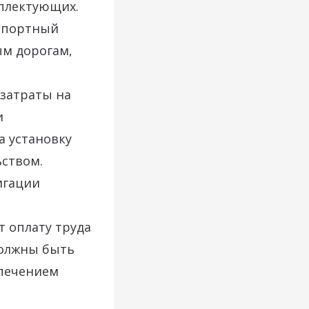
плектующих.
нспортный
ым дорогам,
 затраты на
и
а установку
ьством.
игации
 оплату труда
должны быть
спечением