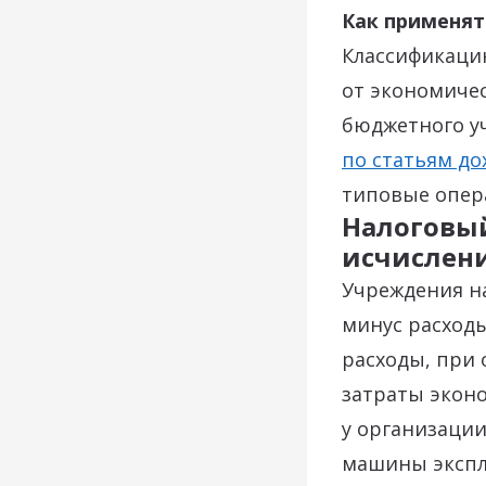
Как применят
Классификаци
от экономичес
бюджетного у
по статьям до
типовые опера
Налоговый
исчислен
Учреждения н
минус расход
расходы, при
затраты экон
у организаци
машины экспл