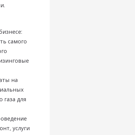
и.
бизнесе:
ть самого
ого
лизинговые
аты на
циальных
 газа для
роведение
нт, услуги