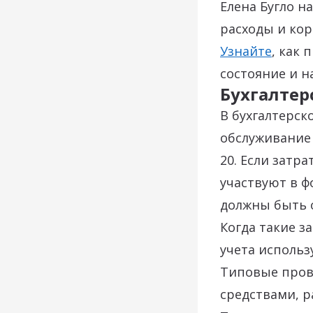
Елена Бугло н
расходы и ко
Узнайте
, как 
состояние и н
Бухгалтер
В бухгалтерск
обслуживание 
20. Если затр
участвуют в ф
должны быть о
Когда такие з
учета использу
Типовые пров
средствами, р