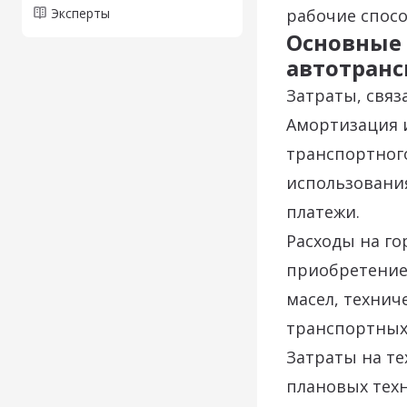
Эксперты
рабочие спосо
Основные 
автотранс
Затраты, связ
Амортизация 
транспортного
использования
платежи.
Расходы на го
приобретение
масел, технич
транспортных
Затраты на т
плановых техн