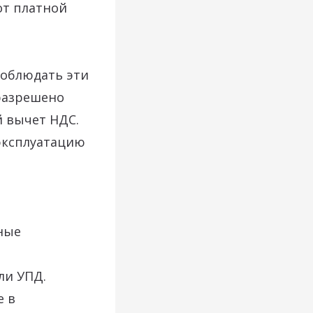
от платной
соблюдать эти
 разрешено
й вычет НДС.
эксплуатацию
ные
ли УПД.
е в