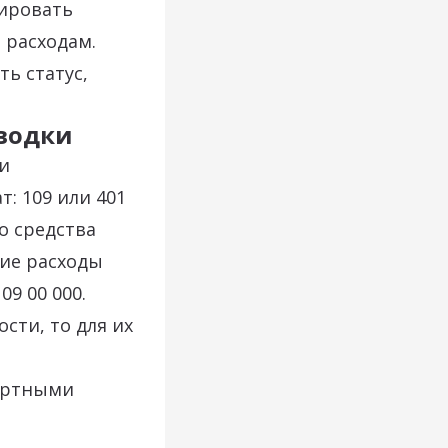
цировать
 расходам.
ть статус,
оводки
и
: 109 или 401
о средства
кие расходы
9 00 000.
сти, то для их
портными