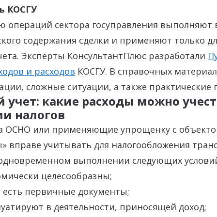
ь КОСГУ
ю операций сектора госуправления выполняют 
кого содержания сделки и применяют только д
чета. Эксперты КонсультантПлюс разработали
П
ходов и расходов
КОСГУ. В справочных материал
ции, сложные ситуации, а также практические
 учет: какие расходы можно учест
ии налогов
а ОСНО или применяющие упрощенку с объект
ы» вправе учитывать для налогообложения тра
 одновременном выполнении следующих услови
омически целесообразны;
и есть первичные документы;
уатируют в деятельности, приносящей доход;