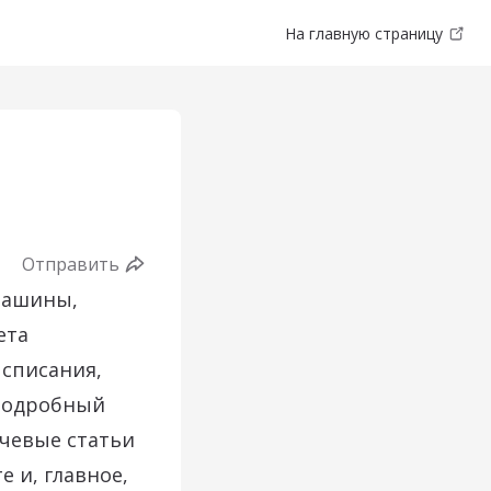
На главную страницу
Отправить
машины,
ета
 списания,
 подробный
ючевые статьи
е и, главное,