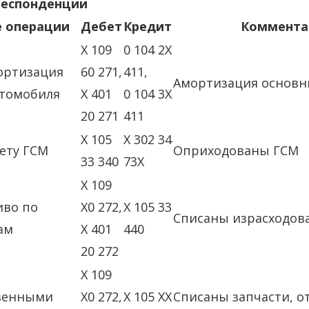
респонденции
 операции
Дебет
Кредит
Коммента
X 109
0 104 2X
ортизация
60 271,
411,
Амортизация основн
втомобиля
X 401
0 104 3X
20 271
411
X 105
X 302 34
ету ГСМ
Оприходованы ГСМ
33 340
73X
X 109
иво по
X0 272,
X 105 33
Списаны израсходов
ам
X 401
440
20 272
X 109
венными
X0 272,
X 105 XX
Списаны запчасти, 