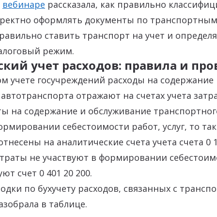
а
вебинаре
рассказала, как правильно классифи
рректно оформлять документы по транспортным
правильно ставить транспорт на учет и определя
алоговый режим.
ский учет расходов: правила и пр
ом учете госучреждений расходы на содержание 
автотранспорта отражают на счетах учета затрат
аты на содержание и обслуживание транспортног
ормировании себестоимости работ, услуг, то та
тнесены на аналитические счета учета счета 0 10
атраты не участвуют в формировании себестоимо
ют счет 0 401 20 200.
одки по бухучету расходов, связанных с транс
азобрала в таблице.