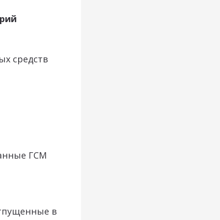
рий
ых средств
анные ГСМ
отпущенные в