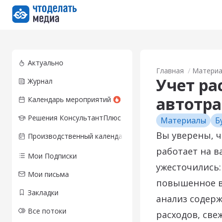
Перейти на главную страницу
Актуально
Главная
Матери
Учет ра
Журнал
автотра
Календарь мероприятий
Решения КонсультантПлюс
Материалы
Б
Вы уверены, ч
Производственный календарь
работает на ва
Мои Подписки
ужесточились:
Мои письма
повышенное в
Закладки
анализ содерж
Все потоки
расходов, све