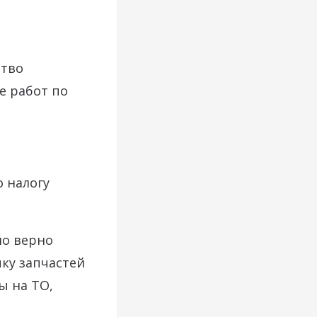
ство
е работ по
 налогу
мо верно
ку запчастей
ы на ТО,