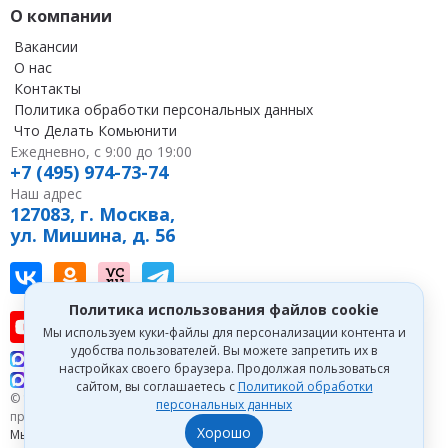
О компании
Вакансии
О нас
Контакты
Политика обработки персональных данных
Что Делать Комьюнити
Ежедневно, с 9:00 до 19:00
+7 (495) 974-73-74
Наш адрес
127083, г. Москва,
ул. Мишина, д. 56
Наш канал в Вконтакте
Наша группа в однокласниках
Наш канал на vc
Наш канал в Telegram
Политика использования файлов cookie
Наш канал на youtube
Наш канал в tenchat
Наш профиль на дзен
Мы используем куки-файлы для персонализации контента и
удобства пользователей. Вы можете запретить их в
Что делать Консалт
настройках своего браузера. Продолжая пользоваться
Что делать Экспертум
сайтом, вы соглашаетесь с
Политикой обработки
© 1993—2026 Первый Дом Консалтинга «Что делать Консалт». Все
персональных данных
права защищены.
Хорошо
Мы зарегистрированы на
Портале поставщиков