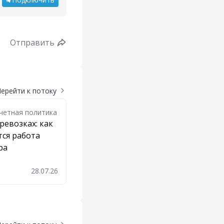
Отправить
ерейти к потоку
Учетная политика
ревозках: как
ся работа
ра
28.07.26
бавить в закладки