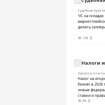
Судебна
Судебная практи
Судебная практи
ЧС на складах
маркетплейсов
делать селле
198
Добавить
Налоги и
Налоги и отчетн
Налоги и отчетн
Налог на иго
бизнес в 2026 
новые федера
ставки и прав
казино и букм
88
Добавить 