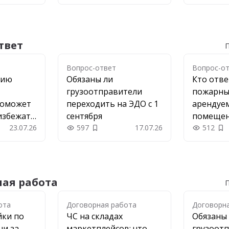
твет
П
Вопрос-ответ
Вопрос-о
цию
Обязаны ли
Кто отве
грузоотправители
пожарны
поможет
переходить на ЭДО с 1
арендуе
избежать
сентября
помеще
23.07.26
597
17.07.26
512
 в закладки
Добавить в закладки
До
ая работа
П
ота
ота
Договорная работа
Договорн
йки по
ЧС на складах
Обязаны
ни за
маркетплейсов: что
грузоот