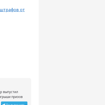
 штрафов от
ор выпустил
ыгрыши призов
Подключить