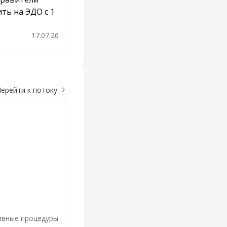
ть на ЭДО с 1
17.07.26
бавить в закладки
ерейти к потоку
ивные процедуры