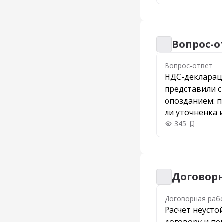
Вопрос-о
Вопрос-ответ
Вопрос-ответ
НДС-деклара
представили с
опозданием: 
ли уточненка 
штрафа
345
Добавить
Договорн
Договорная раб
Договорная раб
Расчет неусто
договору и пе