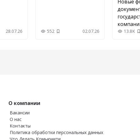
Новые ф
докумен
государс
компаний
28.07.26
552
02.07.26
них
13.8K
 в закладки
Добавить в закладки
О компании
Вакансии
О нас
Контакты
Политика обработки персональных данных
Что Делать Комьюнити