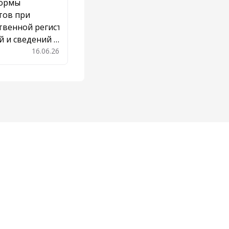
ормы
тов при
твенной регистрации
 и сведений о
16.06.26
Добавить в закладки