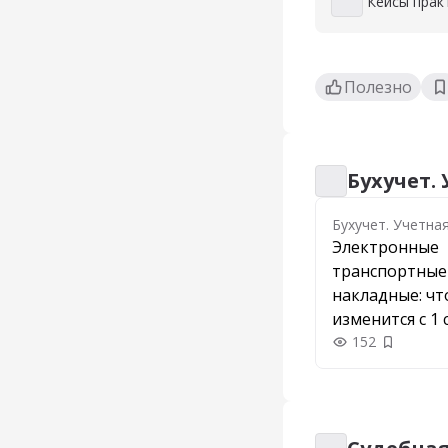
Кейсы прак
Кейсы практик
Полезно
Бухучет.
Бухучет. Учетна
Бухучет. Учетна
Электронные
транспортные
накладные: чт
изменится с 1 
и как перейти
152
Добавить