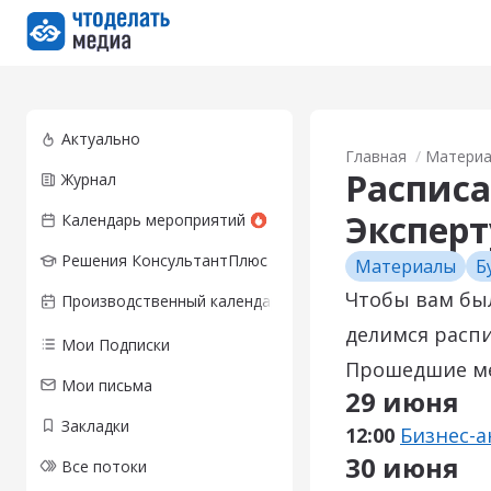
Перейти на главную страницу
Актуально
Главная
Матери
Расписа
Журнал
Экспер
Календарь мероприятий
Решения КонсультантПлюс
Материалы
Б
Чтобы вам бы
Производственный календарь
делимся расп
Мои Подписки
Прошедшие ме
Мои письма
29 июня
Закладки
12:00
Бизнес-а
30 июня
Все потоки