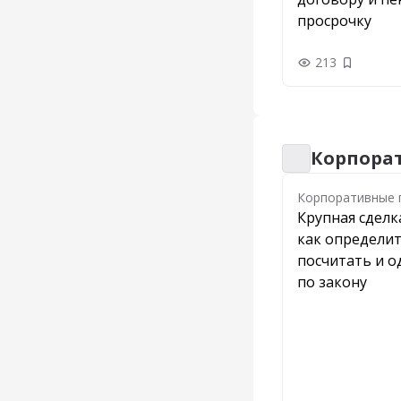
просрочку
213
Добавить
Корпора
Корпоративные 
Корпоративные 
Крупная сделк
как определит
посчитать и 
по закону