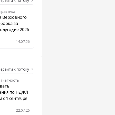
ерейти к потоку
практика
а Верховного
дборка за
олугодие 2026
14.07.26
бавить в закладки
ерейти к потоку
отчетность
авать
ения по НДФЛ
м с 1 сентября
22.07.26
бавить в закладки