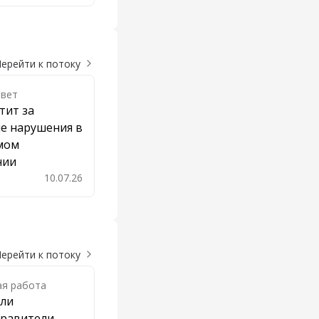
ерейти к потоку
твет
тит за
е нарушения в
мом
нии
10.07.26
бавить в закладки
ерейти к потоку
ая работа
 ли
правители