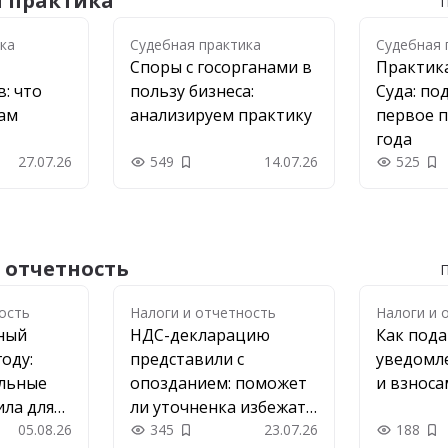
я практика
П
ка
ка
Судебная практика
Судебная 
Споры с госорганами в
Практик
: что
пользу бизнеса:
Суда: по
рам
анализируем практику
первое п
года
27.07.26
549
14.07.26
525
 в закладки
Добавить в закладки
До
 отчетность
П
ость
ость
Налоги и отчетность
Налоги и 
рный
НДС-декларацию
Как под
году:
представили с
уведомл
льные
опозданием: поможет
и взноса
ила для
ли уточненка избежать
екеров
05.08.26
штрафа
345
23.07.26
188
в закладки
Добавить в закладки
До