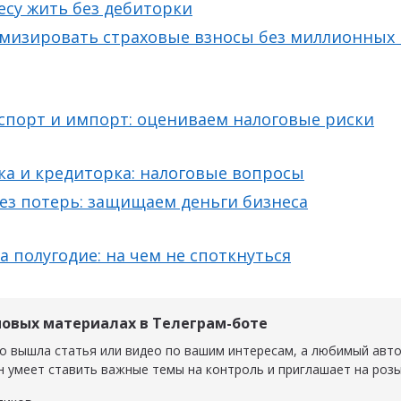
есу жить без дебиторки
имизировать страховые взносы без миллионных
спорт и импорт: оцениваем налоговые риски
а и кредиторка: налоговые вопросы
ез потерь: защищаем деньги бизнеса
а полугодие: на чем не споткнуться
новых материалах в Телеграм-боте
о вышла статья или видео по вашим интересам, а любимый авт
н умеет ставить важные темы на контроль и приглашает на роз