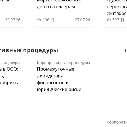
делать селлерам
переходи
сентября
30.07.26
198
27.07.26
597
 в закладки
Добавить в закладки
До
тивные процедуры
П
процедуры
процедуры
Корпоративные процедуры
а в ООО:
Промежуточные
ь,
дивиденды:
одобрить
финансовые и
юридические риски
Корпорат