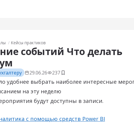
алы
Кейсы практиков
ние событий Что делать
тум
ухгалтеру
29.06.26
237
Добавить в закладки
ло удобнее выбрать наиболее интересные меро
исанием на эту неделю
роприятия будут доступны в записи.
налитика с помощью средств Power BI