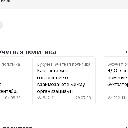
тиков
ов
 Учетная политика
П
я политика
я политика
Бухучет. Учетная политика
Бухучет. 
Как составить
ЭДО в пе
соглашение о
поменяет
о
взаимозачете между
бухгалте
сентября
организациями
04.08.26
342
29.07.26
202
 в закладки
Добавить в закладки
До