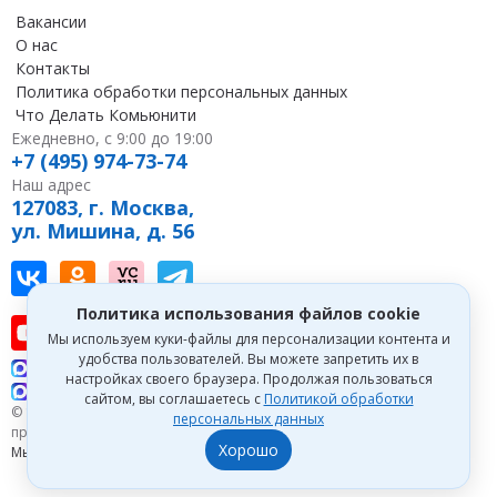
Вакансии
О нас
Контакты
Политика обработки персональных данных
Что Делать Комьюнити
Ежедневно, с 9:00 до 19:00
+7 (495) 974-73-74
Наш адрес
127083, г. Москва,
ул. Мишина, д. 56
Наш канал в Вконтакте
Наша группа в однокласниках
Наш канал на vc
Наш канал в Telegram
Политика использования файлов cookie
Наш канал на youtube
Наш канал в tenchat
Наш профиль на дзен
Мы используем куки-файлы для персонализации контента и
удобства пользователей. Вы можете запретить их в
Что делать Консалт
настройках своего браузера. Продолжая пользоваться
Что делать Экспертум
сайтом, вы соглашаетесь с
Политикой обработки
© 1993—2026 Первый Дом Консалтинга «Что делать Консалт». Все
персональных данных
права защищены.
Хорошо
Мы зарегистрированы на
Портале поставщиков