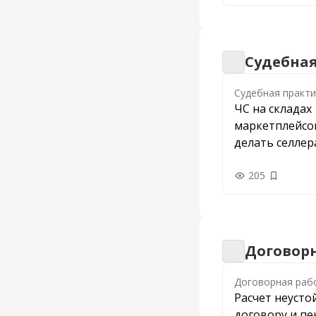
Судебна
Судебная практи
Судебная практи
ЧС на складах
маркетплейсов
делать селле
205
Добавить
Договорн
Договорная раб
Договорная раб
Расчет неусто
договору и пе