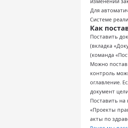
изменений зак
Для автомати
Системе реали
Как поста
Поставить до
(вкладка «До
(команда «Пос
Можно постави
контроль можн
оглавление. Е
документ цел
Поставить на 
«Проекты пра
акты по здра