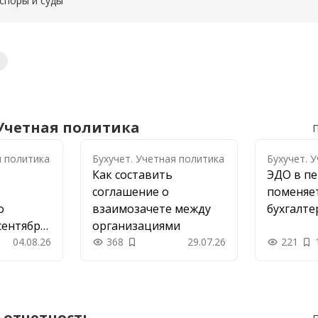
споры и суды
ры и суды
 Учетная политика
П
я политика
я политика
Бухучет. Учетная политика
Бухучет. 
Как составить
ЭДО в пе
соглашение о
поменяет
о
взаимозачете между
бухгалте
сентября
организациями
04.08.26
368
29.07.26
221
 в закладки
Добавить в закладки
 отчетность