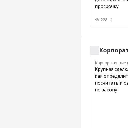
просрочку
228
Добавить
Корпора
Корпоративные 
Корпоративные 
Крупная сделк
как определит
посчитать и 
по закону