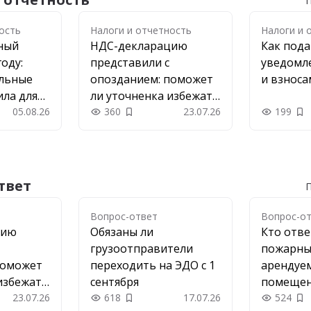
П
ость
ость
Налоги и отчетность
Налоги и 
рный
НДС-декларацию
Как под
году:
представили с
уведомл
льные
опозданием: поможет
и взноса
ила для
ли уточненка избежать
екеров
05.08.26
штрафа
360
23.07.26
199
 в закладки
Добавить в закладки
До
твет
П
Вопрос-ответ
Вопрос-о
цию
Обязаны ли
Кто отве
грузоотправители
пожарны
поможет
переходить на ЭДО с 1
арендуе
избежать
сентября
помеще
23.07.26
618
17.07.26
524
 в закладки
Добавить в закладки
До