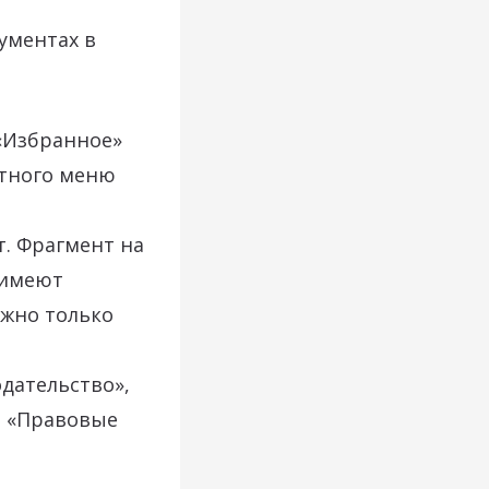
ументах в
«Избранное»
стного меню
т. Фрагмент на
 имеют
ожно только
дательство»,
и «Правовые