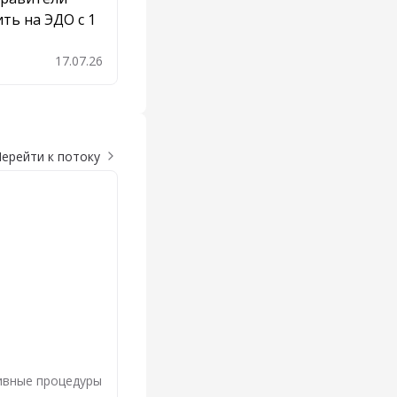
ть на ЭДО с 1
17.07.26
бавить в закладки
ерейти к потоку
ивные процедуры