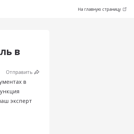
На главную страницу
ль в
Отправить
ументах в
функция
наш эксперт