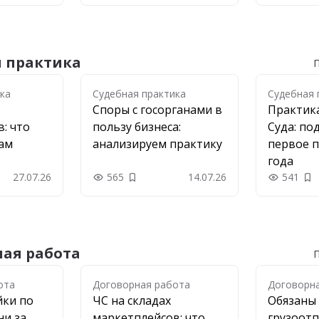
я практика
П
ка
ка
Судебная практика
Судебная 
Споры с госорганами в
Практик
: что
пользу бизнеса:
Суда: по
рам
анализируем практику
первое п
года
27.07.26
565
14.07.26
541
 в закладки
Добавить в закладки
До
ая работа
П
ота
ота
Договорная работа
Договорн
йки по
ЧС на складах
Обязаны
ни за
маркетплейсов: что
грузоот