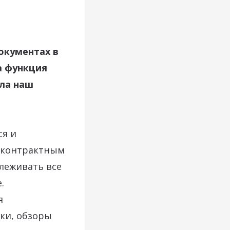
окументах в
а функция
ала наш
ся и
, контрактным
леживать все
.
я
ки, обзоры