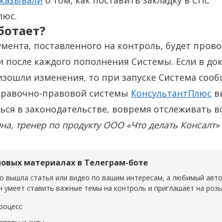
сказывали
о том, как поставить закладку в СПС
люс.
ботает?
мента, поставленного на контроль, будет пров
 после каждого пополнения Системы. Если в до
зошли изменения, то при запуске Система сооб
равочно-правовой системы
КонсультантПлюс
вы
ся в законодательстве, вовремя отслеживать в
а, тренер по продукту ООО «Что делать Консалт»
новых материалах в Телеграм-боте
о вышла статья или видео по вашим интересам, а любимый авт
н умеет ставить важные темы на контроль и приглашает на роз
роцесс
есс