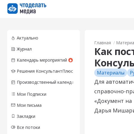
Перейти на главную страницу
Актуально
Главная
Матери
Как пос
Журнал
Консул
Календарь мероприятий
Решения КонсультантПлюс
Материалы
Р
Для автомати
Производственный календарь
справочно-пр
Мои Подписки
«Документ на 
Мои письма
Дарья Мишари
Закладки
Все потоки