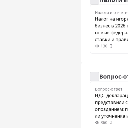
Налоги и отчетн
Налоги и отчетн
Налог на иго
бизнес в 2026 
новые федера
ставки и прав
казино и букм
130
Добавить
Вопрос-о
Вопрос-ответ
Вопрос-ответ
НДС-деклара
представили с
опозданием: 
ли уточненка 
штрафа
360
Добавить