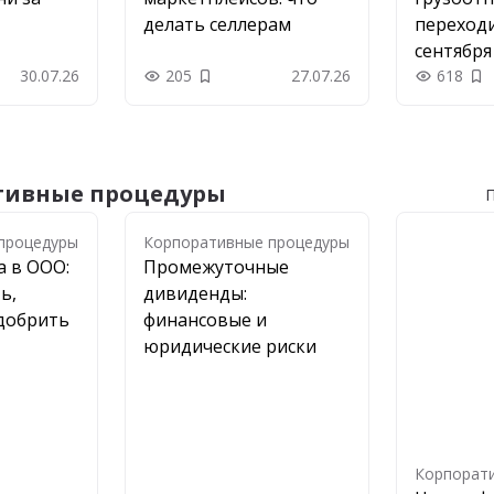
делать селлерам
переходи
сентября
30.07.26
205
27.07.26
618
 в закладки
Добавить в закладки
До
тивные процедуры
П
процедуры
процедуры
Корпоративные процедуры
а в ООО:
Промежуточные
ь,
дивиденды:
одобрить
финансовые и
юридические риски
Корпорат