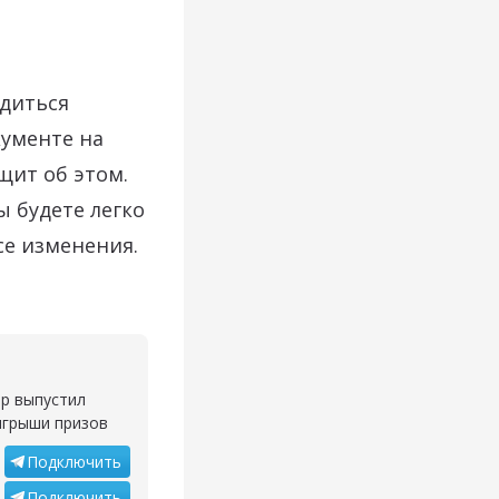
одиться
кументе на
щит об этом.
 будете легко
се изменения.
ор выпустил
ыгрыши призов
Подключить
Подключить