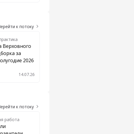
ерейти к потоку
практика
а Верховного
дборка за
олугодие 2026
14.07.26
бавить в закладки
ерейти к потоку
ая работа
 ли
правители