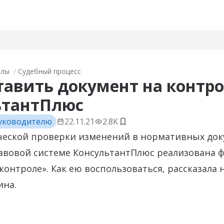
алы
Судебный процесс
тавить документ на контро
ьтантПлюс
уководителю
22.11.21
2.8K
Добавить в закладки
ческой проверки изменений в нормативных док
авовой системе КонсультантПлюс реализована 
контроле». Как ею воспользоваться, рассказала 
на.