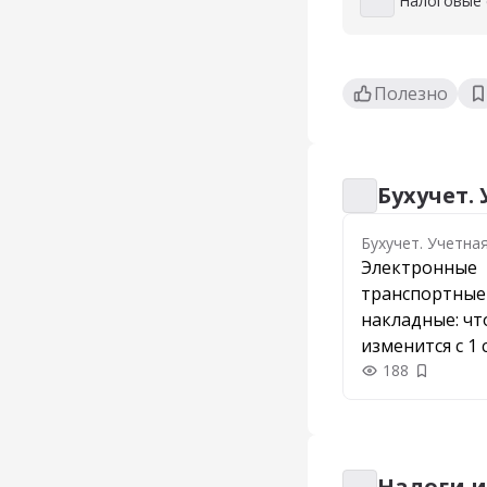
Налоговые 
Налоговые спо
Полезно
Бухучет.
Бухучет. Учетна
Бухучет. Учетна
Электронные
транспортные
накладные: чт
изменится с 1 
и как перейти
188
Добавить
Налоги и