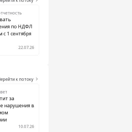
ерейти к потоку
отчетность
авать
ения по НДФЛ
м с 1 сентября
22.07.26
бавить в закладки
ерейти к потоку
твет
тит за
е нарушения в
мом
нии
10.07.26
бавить в закладки