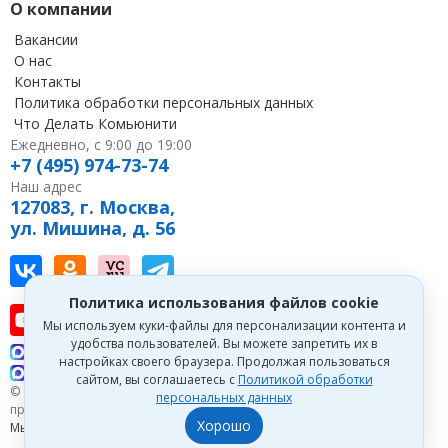
О компании
Вакансии
О нас
Контакты
Политика обработки персональных данных
Что Делать Комьюнити
Ежедневно, с 9:00 до 19:00
+7 (495) 974-73-74
Наш адрес
127083, г. Москва,
ул. Мишина, д. 56
Наш канал в Вконтакте
Наша группа в однокласниках
Наш канал на vc
Наш канал в Telegram
Политика использования файлов cookie
Наш канал на youtube
Наш канал в tenchat
Наш профиль на дзен
Мы используем куки-файлы для персонализации контента и
удобства пользователей. Вы можете запретить их в
Что делать Консалт
настройках своего браузера. Продолжая пользоваться
Что делать Экспертум
сайтом, вы соглашаетесь с
Политикой обработки
© 1993—2026 Первый Дом Консалтинга «Что делать Консалт». Все
персональных данных
права защищены.
Хорошо
Мы зарегистрированы на
Портале поставщиков