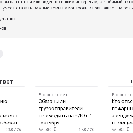
о вышла статья или видео по вашим интересам, а любимый авт
н умеет ставить важные темы на контроль и приглашает на роз
ультант
тант
нов
в
твет
П
Вопрос-ответ
Вопрос-о
цию
Обязаны ли
Кто отве
грузоотправители
пожарны
поможет
переходить на ЭДО с 1
арендуе
избежать
сентября
помеще
23.07.26
580
17.07.26
503
 в закладки
Добавить в закладки
До