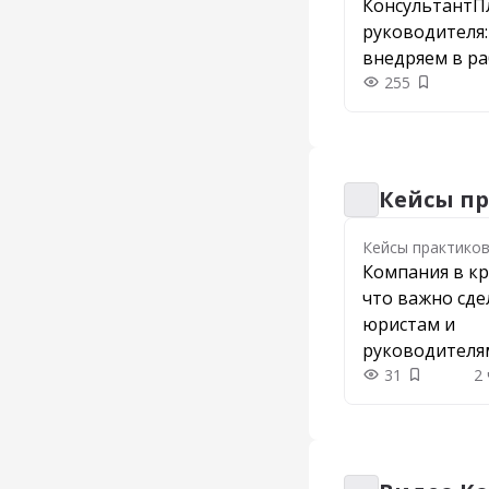
КонсультантП
руководителя:
внедряем в ра
255
Добавить
Кейсы п
Кейсы практиков
Кейсы практико
Компания в кр
что важно сде
юристам и
руководителя
31
2
Добавить 