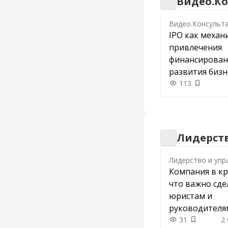
Видео.Ко
Видео.Консульта
Видео.Консульт
IPO как механ
привлечения
финансирован
развития бизн
113
Добавить
Лидерств
Лидерство и упр
Лидерство и упр
Компания в кр
что важно сде
юристам и
руководителя
31
2
Добавить 