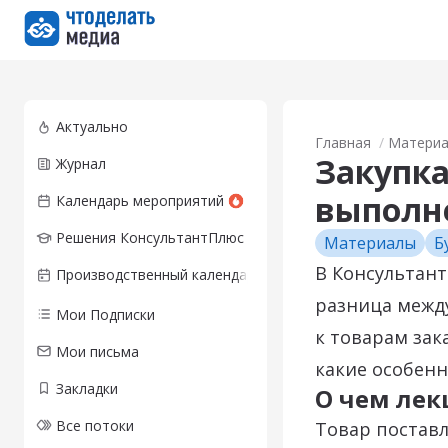
Перейти на главную страницу
Актуально
Главная
Матери
Закупка
Журнал
выполне
Календарь мероприятий
Решения КонсультантПлюс
Материалы
Б
В Консультант
Производственный календарь
разница межд
Мои Подписки
к товарам зак
Мои письма
какие особенн
Закладки
О чем лек
Все потоки
Товар постав