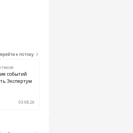
ерейти к потоку
ктиков
ие событий
ть Экспертум
03.08.26
авить в закладки