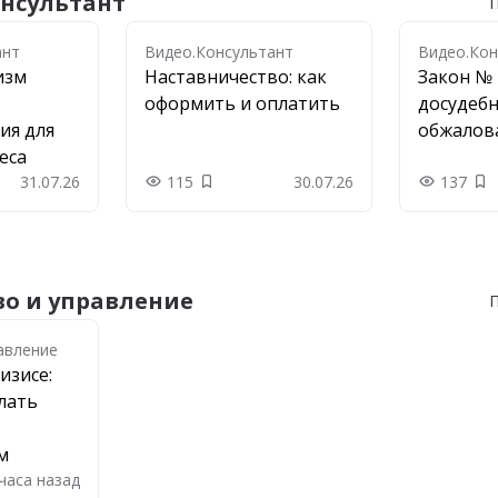
нсультант
П
нт
ант
Видео.Консультант
Видео.Кон
изм
Наставничество: как
Закон № 
оформить и оплатить
досудеб
ия для
обжалов
еса
31.07.26
115
30.07.26
137
 в закладки
Добавить в закладки
До
о и управление
П
авление
авление
изисе:
лать
м
 часа назад
в закладки