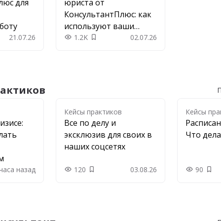
люс для
юриста от
КонсультантПлюс: как
боту
используют ваши
21.07.26
коллеги
1.2K
02.07.26
 в закладки
Добавить в закладки
рактиков
П
в
Кейсы практиков
Кейсы пра
изисе:
Все по делу и
Расписан
лать
эксклюзив для своих в
Что дела
наших соцсетях
м
 часа назад
120
03.08.26
90
в закладки
Добавить в закладки
Доб