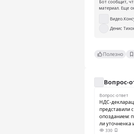
Бот сообщит, чт
материал. Еще о
Видео.Конс
Видео.Консуль
Денис Тихо
Денис Тихоно
Полезно
Вопрос-о
Вопрос-ответ
Вопрос-ответ
НДС-деклара
представили с
опозданием: 
ли уточненка 
штрафа
330
Добавить