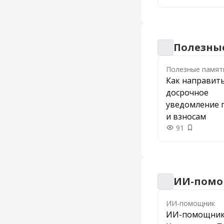
Полезны
Полезные памят
Полезные памят
Как направит
досрочное
уведомление 
и взносам
91
Добавить 
ИИ-пом
ИИ-помощник
ИИ-помощник
ИИ-помощни