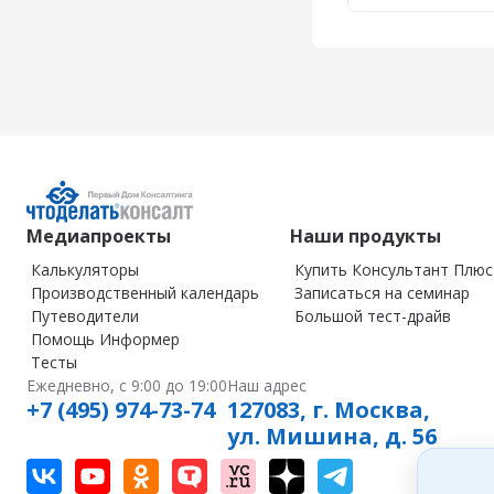
Медиапроекты
Наши продукты
Калькуляторы
Купить Консультант Плюс
Производственный календарь
Записаться на семинар
Путеводители
Большой тест-драйв
Помощь Информер
Тесты
Ежедневно, с 9:00 до 19:00
Наш адрес
+7 (495) 974-73-74
127083, г. Москва,
ул. Мишина, д. 56
Наш канал в Вконтакте
Наш канал на youtube
Наша группа в однокласниках
Наш канал в tenchat
Наш канал на vc
Наш профиль на дзен
Наш канал в Teleg