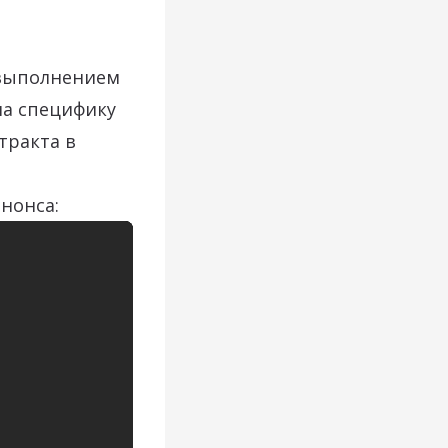
 выполнением
на специфику
тракта в
нонса: