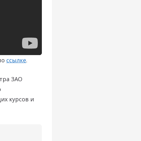
по
ссылке
.
тра ЗАО
о
их курсов и