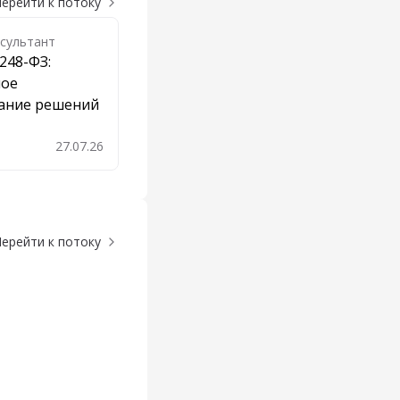
ерейти к потоку
сультант
248-ФЗ:
ное
ание решений
27.07.26
бавить в закладки
ерейти к потоку