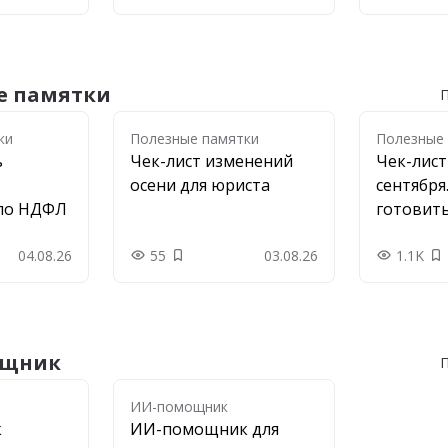
е памятки
П
ки
ки
Полезные памятки
Полезные
ь
Чек-лист изменений
Чек-лис
осени для юриста
сентября
по НДФЛ
готовить
04.08.26
55
03.08.26
1.1K
в закладки
Добавить в закладки
Д
ощник
П
ИИ-помощник
к
ИИ-помощник для