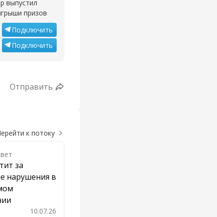
ор выпустил
ыгрыши призов
Подключить
Подключить
Отправить
ерейти к потоку
твет
тит за
е нарушения в
мом
нии
10.07.26
бавить в закладки