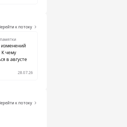
ерейти к потоку
 памятки
т изменений
. К чему
ся в августе
28.07.26
обавить в закладки
ерейти к потоку