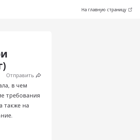
На главную страницу
ри
г)
Отправить
ла, в чем
ие требования
а также на
ние.