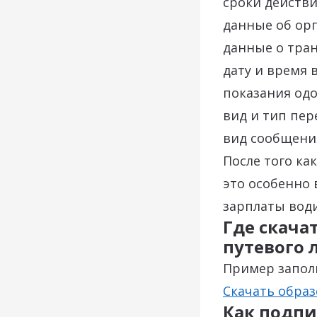
сроки действи
данные об ор
данные о тран
дату и время 
показания одо
вид и тип пер
вид сообщения
После того ка
это особенно 
зарплаты води
Где скача
путевого 
Пример заполн
Скачать образ
Как подпи