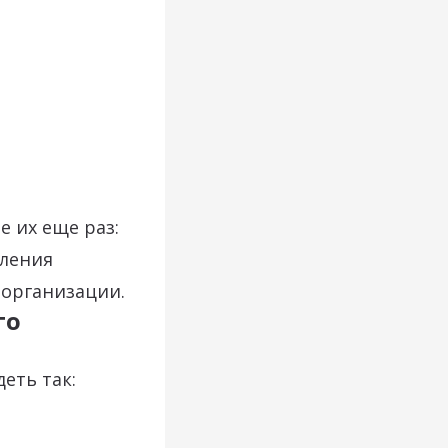
е их еще раз:
сления
 организации.
го
еть так: