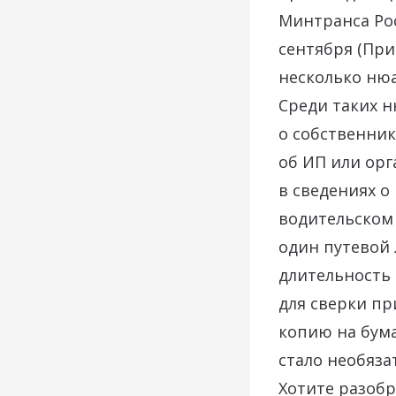
Минтранса Рос
сентября (При
несколько нюа
Среди таких н
о собственник
об ИП или орг
в сведениях о
водительском
один путевой 
длительность 
для сверки пр
копию на бума
стало необяза
Хотите разобр