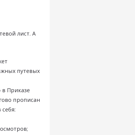
тевой лист. А
жет
мажных путевых
 в Приказе
агово прописан
 себя:
осмотров;