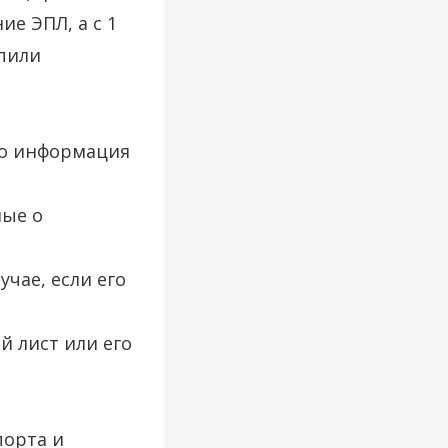
ие ЭПЛ, а с 1
епили
ко информация
ные о
учае, если его
й лист или его
порта и