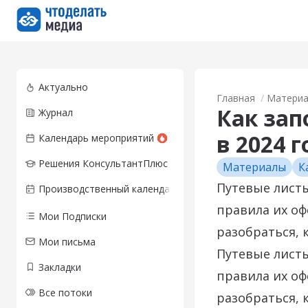
Перейти на главную страницу
Актуально
Главная
Матери
Как зап
Журнал
в 2024 г
Календарь мероприятий
Решения КонсультантПлюс
Материалы
К
Путевые листы
Производственный календарь
правила их оф
Мои Подписки
разобраться, к
Мои письма
Путевые листы
Закладки
правила их оф
Все потоки
разобраться, к