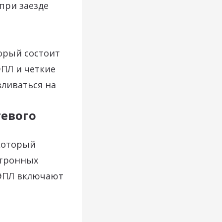
при заезде
орый состоит
ЭПЛ и четкие
вливаться на
тевого
который
ктронных
 ЭПЛ включают