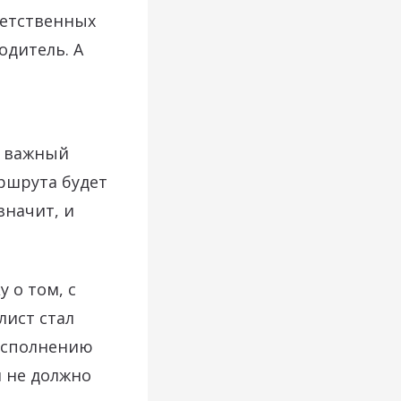
ветственных
одитель. А
о важный
аршрута будет
значит, и
 о том, с
лист стал
исполнению
я не должно