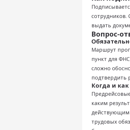
Подписываетс
сотрудников. 
выдать докуме
Вопрос-от
Обязательн
Маршрут проп
пункт для ФНС
сложно обосно
подтвердить р
Когда и ка
Предрейсовые 
каким результ
действующим 
трудовых обяз