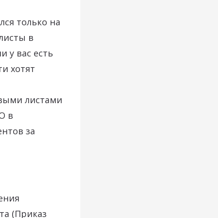
лся только на
листы в
и у вас есть
ти хотят
евыми листами
О в
ентов за
ения
та (Приказ