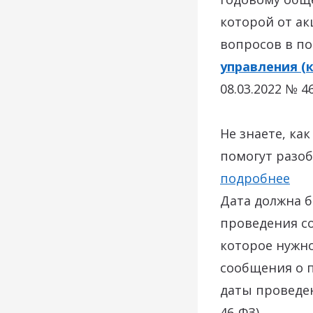
которой от а
вопросов в п
управления (
08.03.2022 № 46
Не знаете, ка
помогут разоб
подробнее
Дата должна б
проведения со
которое нужн
сообщения о п
даты проведен
46-ФЗ).