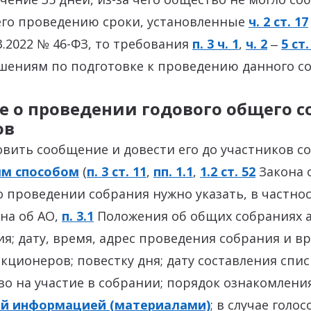
его проведению сроки, установленные
ч. 2 ст. 17
03.2022 № 46-ФЗ, то требования
п. 3 ч. 1
,
ч. 2
‒
5 ст.
ошениям по подготовке к проведению данного с
 о проведении годового общего с
ов
вить сообщение и довести его до участников с
ым способом
(
п. 3 ст. 11
,
пп. 1.1
,
1.2 ст. 52
Закона о
 проведении собрания нужно указать, в частнос
на об АО,
п. 3.1
Положения об общих собраниях а
я; дату, время, адрес проведения собрания и в
кционеров; повестку дня; дату составления спис
о на участие в собрании; порядок ознакомлени
й информацией (материалами)
; в случае голо