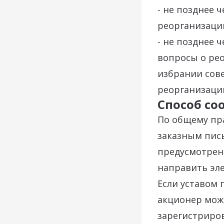
- не позднее 
реорганизаци
- не позднее 
вопросы о рео
избрании сове
реорганизаци
Способ с
По общему пр
заказным пись
предусмотрены
направить эл
Если уставом 
акционер може
зарегистриров