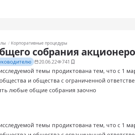
алы
Корпоративные процедуры
бщего собрания акционер
уководителю
20.06.22
741
Добавить в закладки
исследуемой темы продиктована тем, что с 1 мар
общества и общества с ограниченной ответств
ить любые общие собрания заочно
исследуемой темы продиктована тем, что с 1 мар
общества и общества с ограниченной ответств