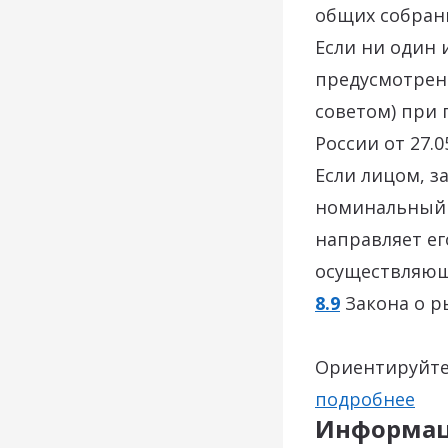
общих собрани
Если ни один 
предусмотрен
советом) при 
России от 27.05
Если лицом, з
номинальный 
направляет е
осуществляющ
8.9
Закона о р
Ориентируйтес
подробнее
Информац