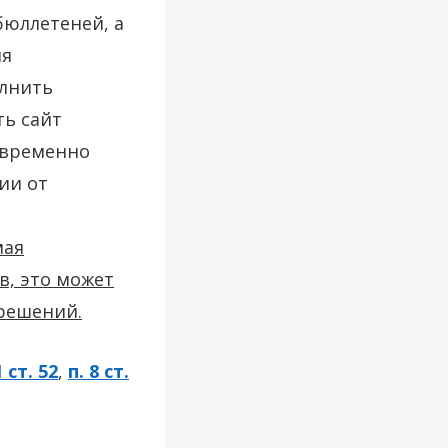
юллетеней, а
ля
олнить
ть сайт
овременно
ии от
мая
, это может
решений.
1 ст. 52
,
п. 8 ст.