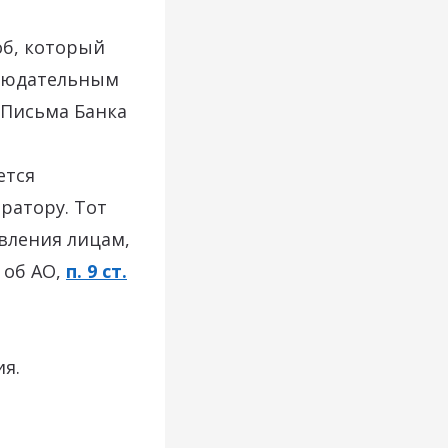
об, который
блюдательным
Письма Банка
ется
ратору. Тот
вления лицам,
 об АО,
п. 9 ст.
я.