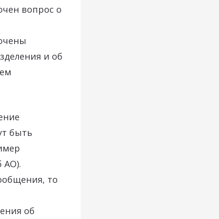
лючен вопрос о
лючены
зделения и об
тем
ение
ут быть
ример
 АО).
ообщения, то
ения об