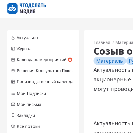
Перейти на главную страницу
Актуально
Главная
Матери
Созыв о
Журнал
Календарь мероприятий
Материалы
Р
Актуальность 
Решения КонсультантПлюс
акционерные 
Производственный календарь
могут провод
Мои Подписки
Мои письма
Закладки
Актуальность 
Все потоки
акционерные 