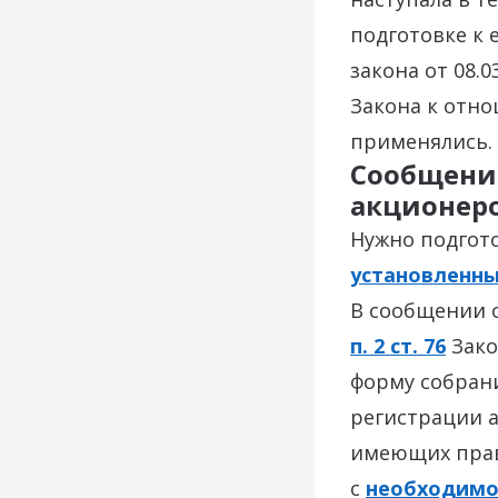
подготовке к 
закона от 08.
Закона к отн
применялись.
Сообщение
акционер
Нужно подгото
установленн
В сообщении о
п. 2 ст. 76
Зако
форму собрани
регистрации а
имеющих прав
с
необходимо