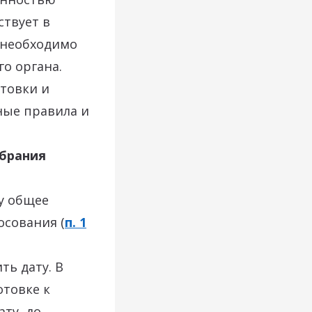
ствует в
О необходимо
о органа.
отовки и
ные правила и
обрания
ду общее
осования (
п. 1
ть дату. В
отовке к
ту, до