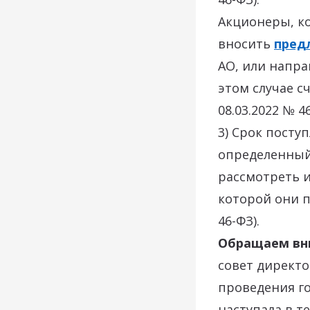
Акционеры, ко
вносить
пред
АО, или напр
этом случае с
08.03.2022 № 46
3) Срок посту
определенный
рассмотреть 
которой они 
46-ФЗ).
Обращаем вн
совет директо
проведения го
наступала в т