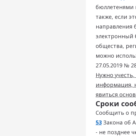
бюллетенями 
также, если э
направления б
электронный б
общества, ре
можно использ
27.05.2019 № 28
Нужно учесть,
информация, 
явиться осно
Сроки со
Сообщить о п
53
Закона об А
- не позднее 