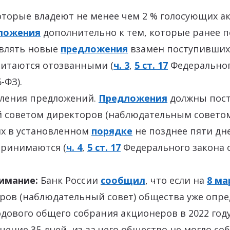
торые владеют не менее чем 2 % голосующих ак
ложения
дополнительно к тем, которые ранее п
авлять новые
предложения
взамен поступивших.
читаются отозванными (
ч. 3
,
5 ст. 17
Федеральног
-ФЗ).
пления предложений.
Предложения
должны пост
 советом директоров (наблюдательным советом
их в установленном
порядке
не позднее пяти дн
принимаются (
ч. 4
,
5 ст. 17
Федерального закона о
имание:
Банк России
сообщил
, что если на
8 ма
ров (наблюдательный совет) общества уже опре
дового общего собрания акционеров в 2022 году
ечение 35 дней, из-за чего общество не могло с