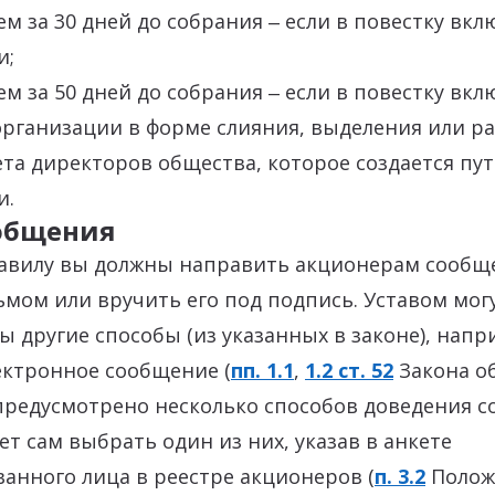
чем за 30 дней до собрания ‒ если в повестку вк
и;
чем за 50 дней до собрания ‒ если в повестку вк
рганизации в форме слияния, выделения или ра
та директоров общества, которое создается пу
и.
ообщения
авилу вы должны направить акционерам сообщ
мом или вручить его под подпись. Уставом мог
 другие способы (из указанных в законе), нап
ектронное сообщение (
пп. 1.1
,
1.2 ст. 52
Закона об
предусмотрено несколько способов доведения с
т сам выбрать один из них, указав в анкете
анного лица в реестре акционеров (
п. 3.2
Полож