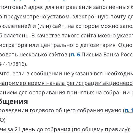
почтовый адрес для направления заполненных б
то предусмотрено уставом, электронную почту д
юллетеней и (или) сайт, на котором можно зап
юллетень. В качестве такого сайта можно указа
гистратора или центрального депозитария. Одн
овать несколько сайтов (
п. 6
Письма Банка Росс
-4-1/2816).
 что, если в сообщении не указана вся необходи
например время начала регистрации акционеров
ванием для оспаривания принятых на собрании 
общения
роведении годового общего собрания нужно (
п. 
О):
чем за 21 день до собрания (по общему правилу);