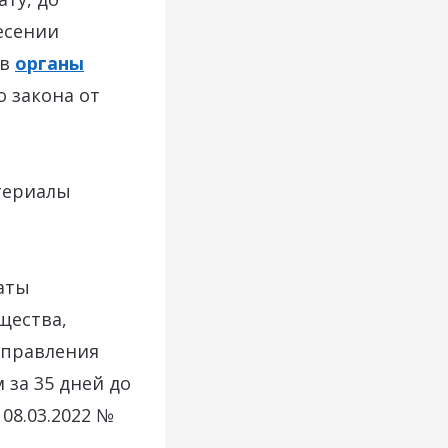
есении
 в
органы
 закона от
териалы
даты
щества,
аправления
 за 35 дней до
08.03.2022 №