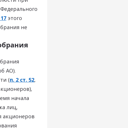
Федерального
 17
этого
обрания не
обрания
обрания
б АО).
ти (
п. 2 ст. 52
,
кционеров),
ремя начала
ка лиц,
я акционеров
сования