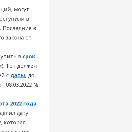
ций, могут
оступили в
 Последние в
о закона от
упить в
срок
,
). Тот должен
ей с
даты
, до
т 08.03.2022 №
рта 2022 года
делил дату
, которая
облюсти при