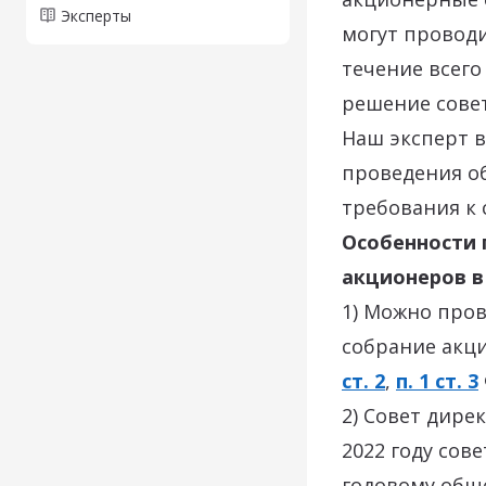
Эксперты
могут проводи
течение всего
решение совет
Наш эксперт в
проведения об
требования к 
Особенности 
акционеров в 
1) Можно пров
собрание акци
ст. 2
,
п. 1 ст. 3
2) Совет дире
2022 году сов
годовому общ