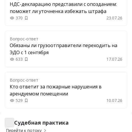
НДС-декларацию представили с опозданием:
поможет ли уточненка избежать штрафа
370
23.07.26
Добавить в закладки
Вопрос-ответ
Обязаны ли грузоотправители переходить на
ЭДО с 1 сентября
633
17.07.26
Добавить в закладки
Вопрос-ответ
Кто ответит за пожарные нарушения в
арендуемом помещении
529
10.07.26
Добавить в закладки
Судебная практика
Судебная практика
Перейти к потоку