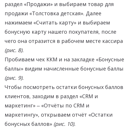
раздел «Продажи» и выбираем товар для
продажи «Толстовка детская». Далее
нажимаем «Считать карту» и выбираем
бонусную карту нашего покупателя, после
чего она отразится в рабочем месте кассира
(рис. 8).
Пробиваем чек ККМ и на закладке «Бонусные
баллы» видим начисленные бонусные баллы
(рис. 9).
Чтобы посмотреть остатки бонусных баллов
клиентов, заходим в раздел «CRM и
маркетинг» ‒ «Отчёты по CRM и
маркетингу», открываем отчёт «Остатки
бонусных баллов»
(рис. 10).