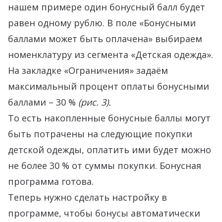
нашем примере один бонусный балл будет
равен одному рублю. В поле «Бонусными
баллами может быть оплачена» выбираем
номенклатуру из сегмента «Детская одежда».
На закладке «Ограничения» задаём
максимальный процент оплаты бонусными
баллами – 30 %
(рис. 3).
То есть накопленные бонусные баллы могут
быть потрачены на следующие покупки
детской одежды, оплатить ими будет можно
не более 30 % от суммы покупки. Бонусная
программа готова.
Теперь нужно сделать настройку в
программе, чтобы бонусы автоматически