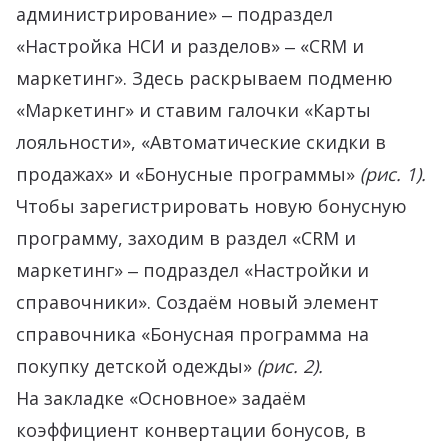
администрирование» ‒ подраздел
«Настройка НСИ и разделов» ‒ «CRM и
маркетинг». Здесь раскрываем подменю
«Маркетинг» и ставим галочки «Карты
лояльности», «Автоматические скидки в
продажах» и «Бонусные программы»
(рис. 1).
Чтобы зарегистрировать новую бонусную
программу, заходим в раздел «CRM и
маркетинг» ‒ подраздел «Настройки и
справочники». Создаём новый элемент
справочника «Бонусная программа на
покупку детской одежды»
(рис. 2).
На закладке «Основное» задаём
коэффициент конвертации бонусов, в