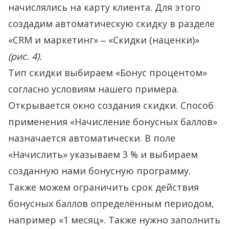
начислялись на карту клиента. Для этого
создадим автоматическую скидку в разделе
«CRM и маркетинг» ‒ «Скидки (наценки)»
(рис. 4).
Тип скидки выбираем «Бонус процентом»
согласно условиям нашего примера.
Открывается окно создания скидки. Способ
применения «Начисление бонусных баллов»
назначается автоматически. В поле
«Начислить» указываем 3 % и выбираем
созданную нами бонусную программу.
Также можем ограничить срок действия
бонусных баллов определённым периодом,
например «1 месяц». Также нужно заполнить