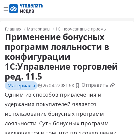
Открыть меню
Перейти на главную страницу
Главная
Материалы
1С: неочевидные приемы
Применение бонусных
программ лояльности в
конфигурации
1С:Управление торговлей
ред. 11.5
Отправить
Материалы
26.04.22
1.6K
Добавить в закладки
Одним из способов привлечения и
удержания покупателей является
использование бонусных программ
лояльности. Суть бонусных программ
заключается в том, что при совершении