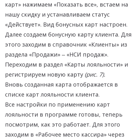
карт» нажимаем «Показать все», встаем на
нашу скидку и устанавливаем статус
«Действует». Вид бонусных карт настроен.
Далее создаем бонусную карту клиента. Для
этого заходим в справочник «Клиенты» из
раздела «Продажи» ‒ «НСИ продаж».
Переходим в раздел «Карты лояльности» и
регистрируем новую карту
(рис. 7).
Вновь созданная карта отображается в
списке карт лояльности клиента.
Все настройки по применению карт
лояльности в программе готовы, теперь
посмотрим, как это работает. Для этого
заходим в «Рабочее место кассира» через