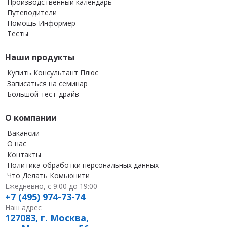
Производственный календарь
Путеводители
Помощь Информер
Тесты
Наши продукты
Купить Консультант Плюс
Записаться на семинар
Большой тест-драйв
О компании
Вакансии
О нас
Контакты
Политика обработки персональных данных
Что Делать Комьюнити
Ежедневно, с 9:00 до 19:00
+7 (495) 974-73-74
Наш адрес
127083, г. Москва,