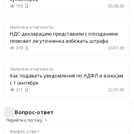
155
05.08.26
Добавить в закладки
Налоги и отчетность
НДС-декларацию представили с опозданием:
поможет ли уточненка избежать штрафа
370
23.07.26
Добавить в закладки
Налоги и отчетность
Как подавать уведомления по НДФЛ и взносам
с 1 сентября
211
22.07.26
Добавить в закладки
Вопрос-ответ
Вопрос-ответ
Перейти к потоку
Вопрос-ответ