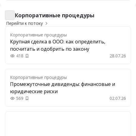
Корпоративные процедуры
Корпоративные процедуры
Перейти к потоку
Корпоративные процедуры
Крупная сделка в ООО: как определить,
посчитать и одобрить по закону
418
28.07.26
Добавить в закладки
Корпоративные процедуры
Промежуточные дивиденды: финансовые и
юридические риски
569
02.07.26
Добавить в закладки