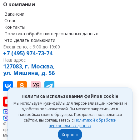
О компании
Вакансии
О нас
Контакты
Политика обработки персональных данных
Что Делать Комьюнити
Ежедневно, с 9:00 до 19:00
+7 (495) 974-73-74
Наш адрес
127083, г. Москва,
ул. Мишина, д. 56
Наш канал в Вконтакте
Наша группа в однокласниках
Наш канал на vc
Наш канал в Telegram
Политика использования файлов cookie
Наш канал на youtube
Наш канал в tenchat
Наш профиль на дзен
Мы используем куки-файлы для персонализации контента и
удобства пользователей. Вы можете запретить их в
Что делать Консалт
настройках своего браузера. Продолжая пользоваться
Что делать Экспертум
сайтом, вы соглашаетесь с
Политикой обработки
© 1993—2026 Первый Дом Консалтинга «Что делать Консалт». Все
персональных данных
права защищены.
Хорошо
Мы зарегистрированы на
Портале поставщиков