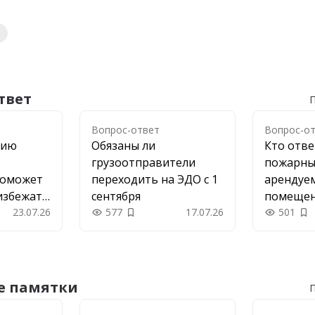
твет
П
Вопрос-ответ
Вопрос-о
цию
Обязаны ли
Кто отве
грузоотправители
пожарны
поможет
переходить на ЭДО с 1
арендуе
избежать
сентября
помеще
23.07.26
577
17.07.26
501
 в закладки
Добавить в закладки
До
е памятки
П
ки