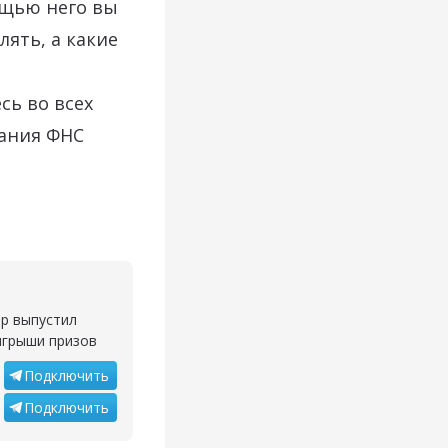
ощью него вы
ять, а какие
сь во всех
вания ФНС
ор выпустил
ыгрыши призов
Подключить
Подключить