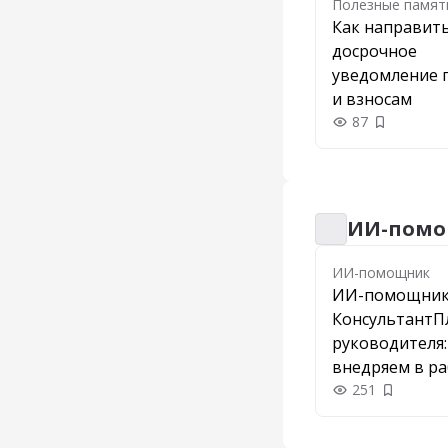
Полезные памят
Как направит
досрочное
уведомление 
и взносам
87
Добавить 
ИИ-пом
ИИ-помощник
ИИ-помощник
ИИ-помощни
КонсультантП
руководителя:
внедряем в ра
251
Добавить