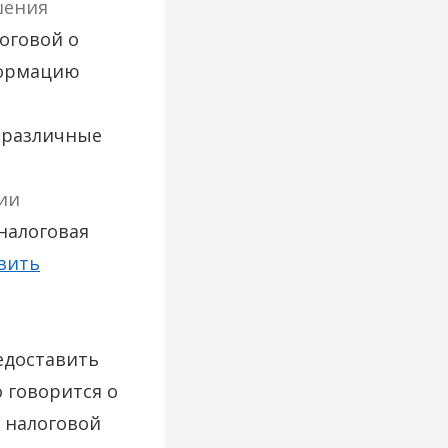
шения
оговой о
формацию
 различные
ии
 налоговая
вить
едоставить
 говорится о
 налоговой