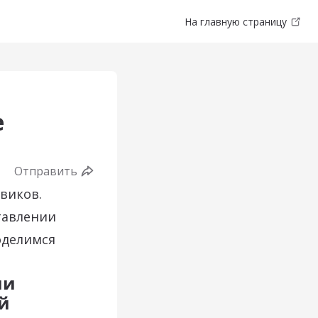
На главную страницу
е
Отправить
виков.
тавлении
оделимся
ии
й