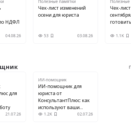
ки
Полезные памятки
Полезные
ь
Чек-лист изменений
Чек-лис
осени для юриста
сентября
по НДФЛ
готовить
04.08.26
53
03.08.26
1.1K
в закладки
Добавить в закладки
Д
ощник
П
ИИ-помощник
к
ИИ-помощник для
люс для
юриста от
КонсультантПлюс: как
боту
используют ваши
21.07.26
коллеги
1.2K
02.07.26
 в закладки
Добавить в закладки