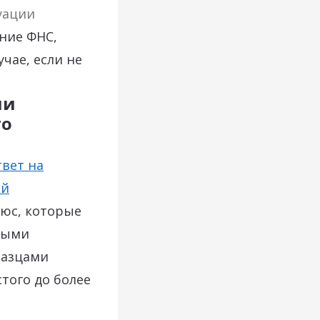
уации
ние ФНС,
чае, если не
ии
го
твет на
ий
юс, которые
ными
разцами
того до более