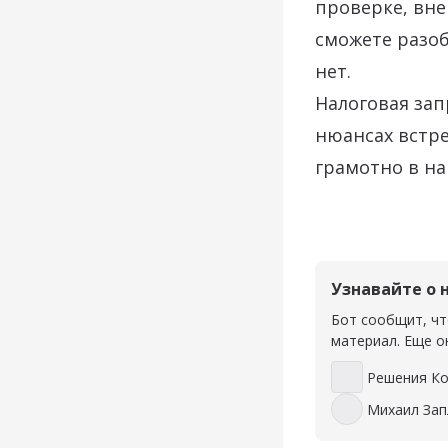
проверке, вн
сможете разоб
нет.
Налоговая зап
нюансах встре
грамотно в на
Узнавайте о 
Бот сообщит, чт
материал. Еще о
Решения К
Решения Конс
Михаил Зап
Михаил Запла