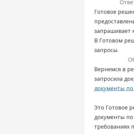
Отве
Готовое решен
пред
о
ставлен
запрашивает н
В
Г
отовом реш
запросы
.
О
Вернемся в ре
запросила до
документы по
Это Готовое 
документы по 
требованиях 