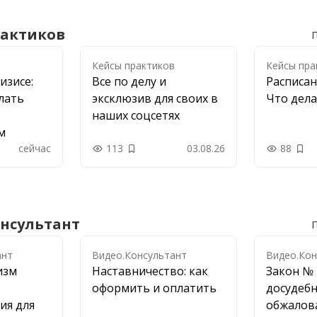
рактиков
П
в
Кейсы практиков
Кейсы пра
изисе:
Все по делу и
Расписан
лать
эксклюзив для своих в
Что дела
наших соцсетях
м
сейчас
113
03.08.26
88
в закладки
Добавить в закладки
Доб
нсультант
П
нт
ант
Видео.Консультант
Видео.Кон
изм
Наставничество: как
Закон № 
оформить и оплатить
досудеб
ия для
обжалов