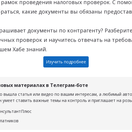
е рамок проведения налоговых проверок. С пом
раться, какие документы вы обязаны предоставл
рашивает документы по контрагенту? Разберите
чных проверок и научитесь отвечать на требо
шем Хабе знаний.
Изучить подробнее
новых материалах в Телеграм-боте
о вышла статья или видео по вашим интересам, а любимый авт
н умеет ставить важные темы на контроль и приглашает на роз
онсультантПлюс
ультантПлюс
латников
тников