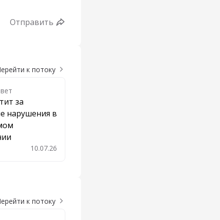
Отправить
ерейти к потоку
твет
тит за
е нарушения в
мом
нии
10.07.26
бавить в закладки
ерейти к потоку