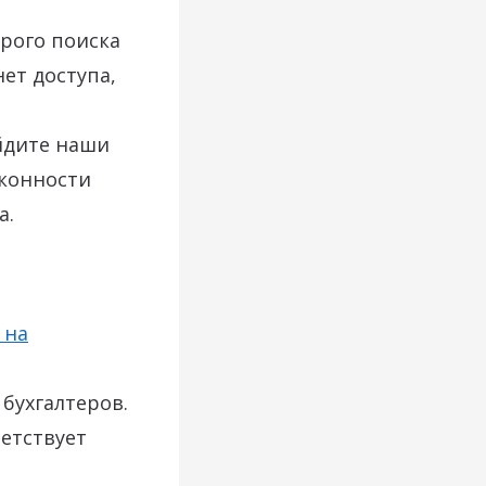
трого поиска
нет доступа,
йдите наши
аконности
а.
 на
бухгалтеров.
етствует