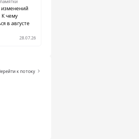
 памятки
т изменений
. К чему
ся в августе
28.07.26
обавить в закладки
ерейти к потоку