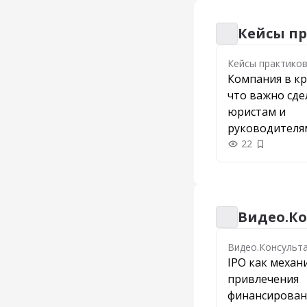
Кейсы п
Кейсы практиков
Кейсы практико
Компания в кр
что важно сде
юристам и
руководителя
22
Добавить 
Видео.Ко
Видео.Консульта
Видео.Консульт
IPO как механ
привлечения
финансирован