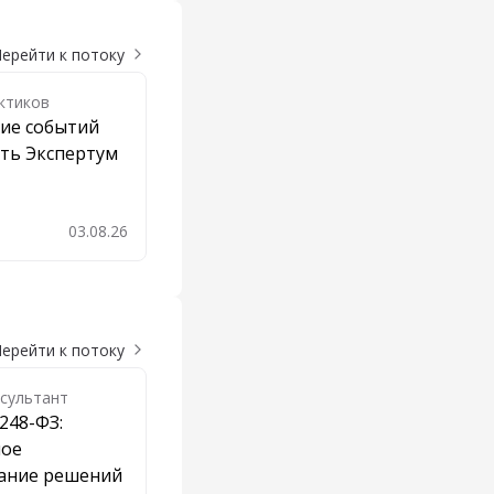
ерейти к потоку
ктиков
ие событий
ть Экспертум
03.08.26
авить в закладки
ерейти к потоку
сультант
248-ФЗ:
ное
ание решений