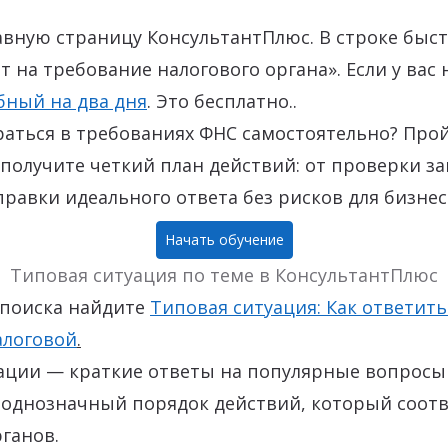
авную страницу КонсультантПлюс. В строке быс
т на требование налогового органа». Если у вас 
бный на два дня
. Это бесплатно..
раться в требованиях ФНС самостоятельно? Про
получите четкий план действий: от проверки з
правки идеального ответа без рисков для бизнес
Начать обучение
Типовая ситуация по теме в КонсультантПлюс
 поиска найдите
Типовая ситуация: Как ответить
алоговой
.
уации
—
краткие ответы на популярные вопросы 
 однозначный порядок действий, который соотв
ганов.