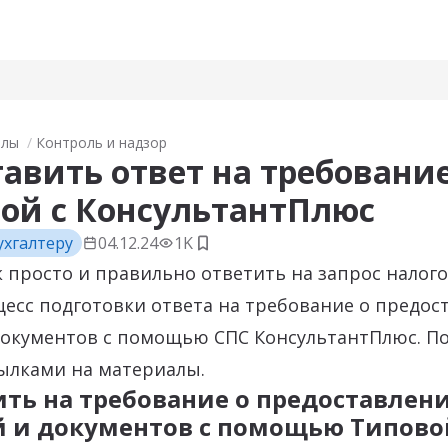
алы
Контроль и надзор
тавить ответ на требовани
ой с КонсультантПлюс
ухгалтеру
04.12.24
1K
Добавить в закладки
к просто и правильно ответить на запрос налого
есс подготовки ответа на требование о предос
документов с помощью СПС КонсультантПлюс. П
ылками на материалы.
ить на требование о предоставлен
й и документов с помощью Типово