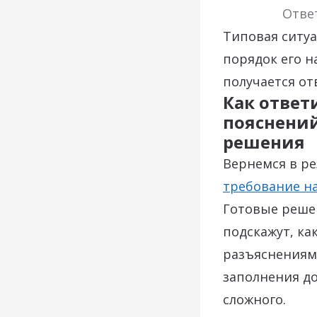
Отве
Типовая ситуа
порядок его н
получается от
Как ответ
пояснений
решения
Вернемся в р
требование н
Готовые реше
подскажут, ка
разъяснениями
заполнения до
сложного.