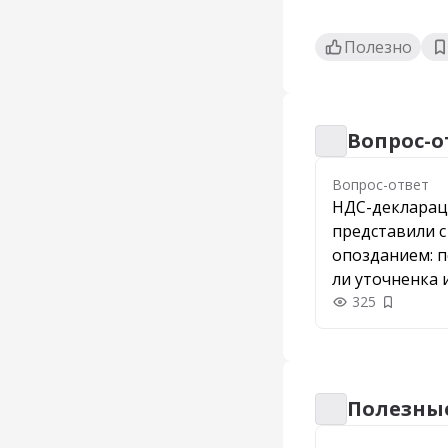
Полезно
Вопрос-о
Вопрос-ответ
Вопрос-ответ
НДС-деклара
представили с
опозданием: 
ли уточненка 
штрафа
325
Добавить
Полезны
Полезные памят