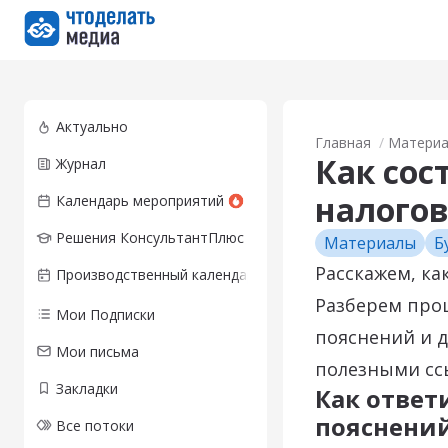
Перейти на главную страницу
Актуально
Главная
Матери
Как сос
Журнал
налогов
Календарь мероприятий
Решения КонсультантПлюс
Материалы
Б
Расскажем, ка
Производственный календарь
Разберем проц
Мои Подписки
пояснений и 
Мои письма
полезными сс
Закладки
Как ответ
пояснени
Все потоки