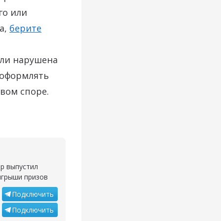
го или
па,
берите
сли нарушена
 оформлять
вом споре.
ор выпустил
ыгрыши призов
Подключить
Подключить