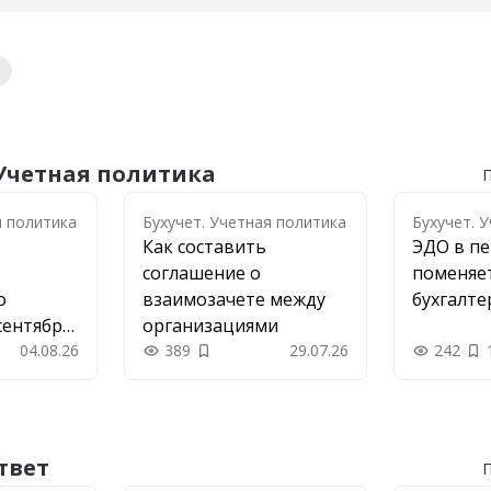
 Учетная политика
П
я политика
я политика
Бухучет. Учетная политика
Бухучет. 
Как составить
ЭДО в пе
соглашение о
поменяет
о
взаимозачете между
бухгалте
сентября
организациями
04.08.26
389
29.07.26
242
 в закладки
Добавить в закладки
твет
П