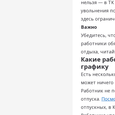
нельзя — в Т
увольнения по
здесь огранич
Важно
Убедитесь, чт
работники обя
отдыха, читай
Какие раб
графику
Есть нескольк
может ничего 
Работник не п
отпуска.
Посм
отпускных, в 