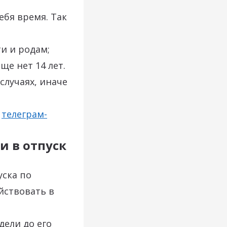
ебя время. Так
и и родам;
ще нет 14 лет.
случаях, иначе
ш
телеграм-
и в отпуск
уска по
ействовать в
дели до его