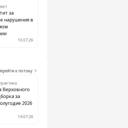
твет
тит за
е нарушения в
мом
нии
10.07.26
бавить в закладки
ерейти к потоку
практика
а Верховного
дборка за
олугодие 2026
14.07.26
бавить в закладки