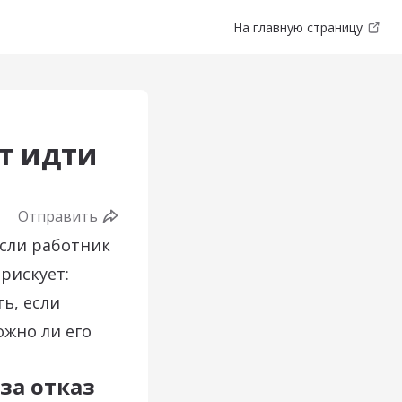
На главную страницу
ет идти
Отправить
Если работник
 рискует:
ь, если
ожно ли его
за отказ