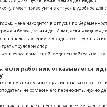
домили об отпуске позже, чем за две недели.
акону имеет право уйти в отпуск в удобное для с
торых жена находится в отпуске по беременност
тремя и более детьми до 18 лет, если младшему е
е на предоставлении ежегодного отпуска в этих 
играть трудовой спор.
ться в курсе изменений, подписывайтесь на на
ь, если работник отказывается идт
у
ика нет уважительных причин отказаться от отп
ботодатель не согласен его переносить, нужно д
.
отника о начале отпуска не менее чем за две не