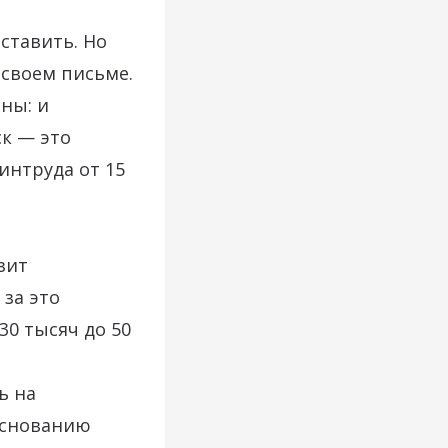
аставить. Но
 своем письме.
ны: и
ск — это
интруда от 15
зит
 за это
30 тысяч до 50
ь на
 основанию