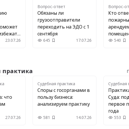
Вопрос-ответ
Вопрос-о
цию
Обязаны ли
Кто отве
грузоотправители
пожарны
поможет
переходить на ЭДО с 1
арендуе
избежать
сентября
помеще
23.07.26
645
17.07.26
540
 в закладки
Добавить в закладки
До
я практика
П
ка
ка
Судебная практика
Судебная 
Споры с госорганами в
Практик
: что
пользу бизнеса:
Суда: по
рам
анализируем практику
первое п
года
27.07.26
581
14.07.26
553
 в закладки
Добавить в закладки
До