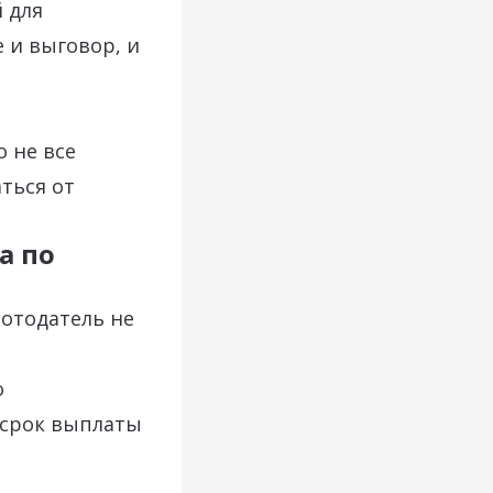
 для
 и выговор, и
о не все
ться от
а по
ботодатель не
о
 срок выплаты