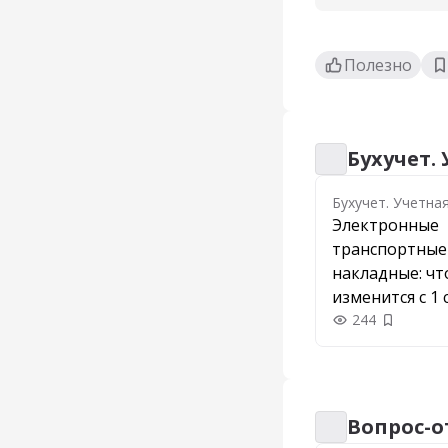
Полезно
Бухучет.
Бухучет. Учетна
Бухучет. Учетна
Электронные
транспортные
накладные: чт
изменится с 1 
и как перейти
244
Добавить
Вопрос-о
Вопрос-ответ