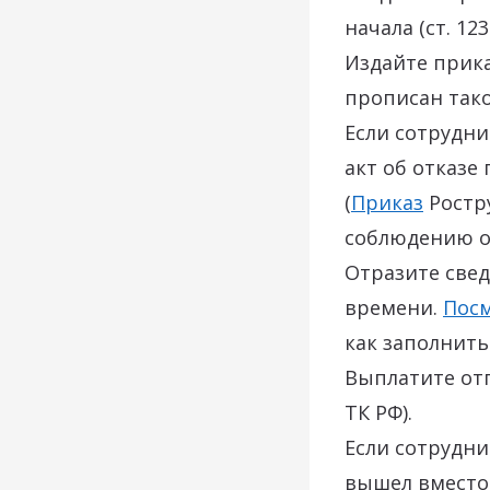
начала (ст. 123
Издайте прика
прописан тако
Если сотрудни
акт об отказе
(
Приказ
Ростру
соблюдению об
Отразите свед
времени.
Пос
как заполнить
Выплатите отп
ТК РФ).
Если сотрудни
вышел вместо 