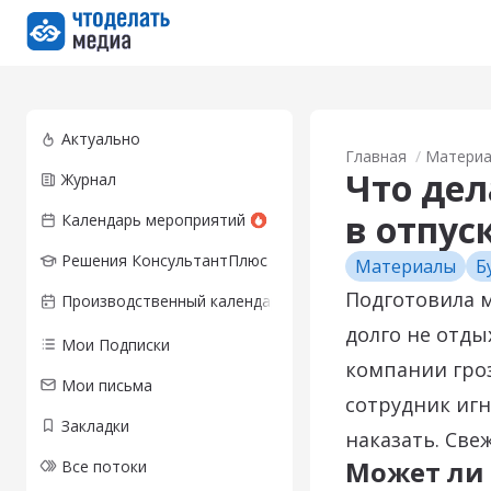
Перейти на главную страницу
Актуально
Главная
Матери
Что дел
Журнал
в отпус
Календарь мероприятий
Решения КонсультантПлюс
Материалы
Б
Подготовила м
Производственный календарь
долго не отды
Мои Подписки
компании гроз
Мои письма
сотрудник игн
Закладки
наказать. Све
Может ли 
Все потоки