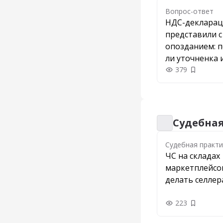
Вопрос-ответ
НДС-деклара
представили с
опозданием: 
ли уточненка 
штрафа
379
Добавить
Судебна
Судебная практи
Судебная практи
ЧС на складах
маркетплейсов
делать селле
223
Добавить