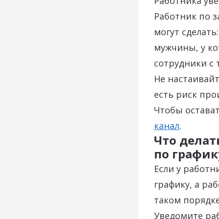
Работника уве
Работник по з
могут сделать:
мужчины, у ко
сотрудники с 
Не настаивайт
есть риск про
Чтобы остава
канал
.
Что делат
по график
Если у работн
графику, а ра
таком порядке
Уведомите раб