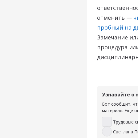
ответственнос
отменить —
ч
пробный на д
Замечание или
процедура или
дисциплинарны
Узнавайте о 
Бот сообщит, чт
материал. Еще о
Трудовые с
Трудовые спо
Светлана П
Светлана Пьян