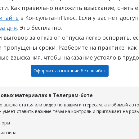
ти. Как правильно наложить взыскание, снять е
итайте
в КонсультантПлюс.
Если у вас нет досту
ва дня
. Это бесплатно.
 выговор за отказ от отпуска легко оспорить, е
 пропущены сроки. Разберите на практике, как
е взыскания, чтобы наказание устояло в трудо
Оформить взыскание без ошибок
новых материалах в Телеграм-боте
о вышла статья или видео по вашим интересам, а любимый авт
н умеет ставить важные темы на контроль и приглашает на роз
поры
ры
ьянзина
зина