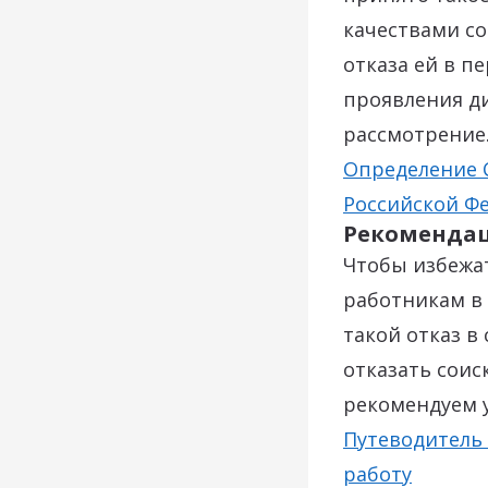
качествами со
отказа ей в п
проявления д
рассмотрение
Определение С
Российской Фе
Рекоменда
Чтобы избежа
работникам в
такой отказ в
отказать соис
рекомендуем у
Путеводитель 
работу