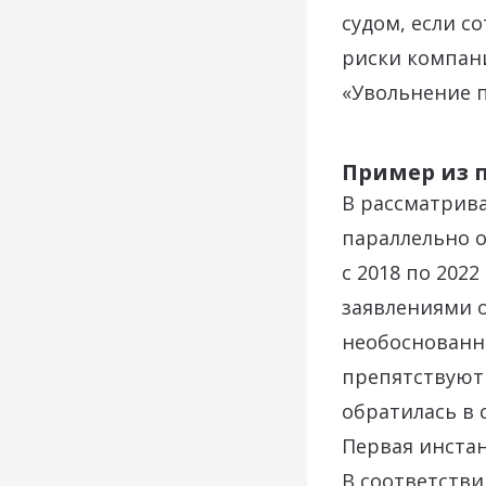
судом, если с
риски компан
«Увольнение п
Пример из 
В рассматрива
параллельно о
с 2018 по 202
заявлениями 
необоснованны
препятствуют
обратилась в с
Первая инстан
В соответстви