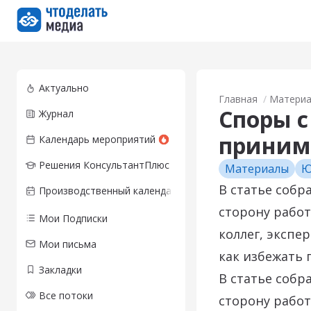
Перейти на главную страницу
Актуально
Главная
Матери
Споры с
Журнал
приним
Календарь мероприятий
Решения КонсультантПлюс
Материалы
Ю
В статье собр
Производственный календарь
сторону работ
Мои Подписки
коллег, экспе
Мои письма
как избежать 
Закладки
В статье собр
Все потоки
сторону работ