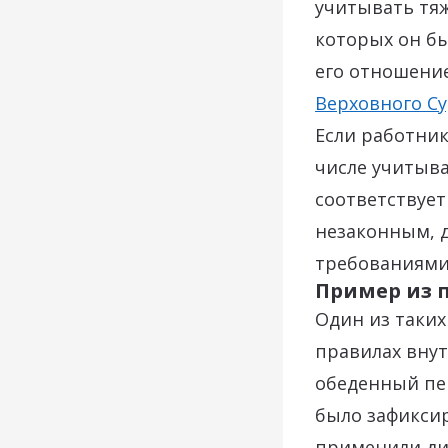
учитывать тяж
которых он б
его отношение
Верховного Суд
Если работник
числе учитыва
соответствуе
незаконным, д
требованиями 
Пример из 
Один из таких
правилах внут
обеденный пер
было зафиксир
применили ди