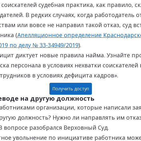
соискателей судебная практика, как правило, с
дателей. В редких случаях, когда работодатель о
твам или вовсе не направил такой отказ, суд вс
ника (
Апелляционное определение Краснодарск
2019 по делу № 33-34949/2019
).
ицит диктует новые правила найма. Узнайте п
ска персонала в условиях нехватки соискателей 
отрудников в условиях дефицита кадров».
Получить доступ
еводе на другую должность
работниками организации, которые написали за
ругую должность? Нужно ли направлять им отказ
В вопросе разобрался Верховный Суд.
тное увольнение по инициативе работника може