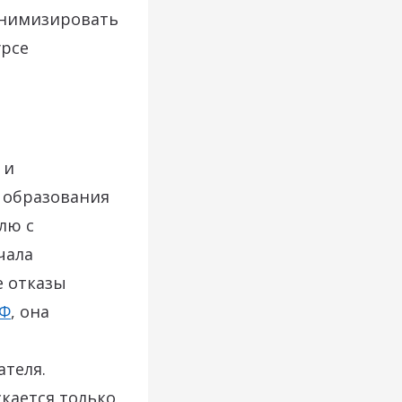
минимизировать
урсе
 и
о образования
лю с
чала
е отказы
РФ
, она
ателя.
кается только