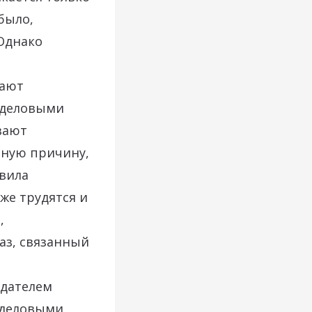
было,
 Однако
щают
с деловыми
вают
тную причину,
авила
же трудятся и
,
аз, связанный
одателем
 деловыми