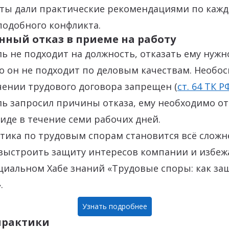
рты дали практические рекомендациями по кажд
подобного конфликта.
нный отказ в приеме на работу
ль не подходит на должность, отказать ему нужн
о он не подходит по деловым качествам. Необ
чении трудового договора запрещен (
ст. 64 ТК Р
ль запросил причины отказа, ему необходимо от
де в течение семи рабочих дней.
тика по трудовым спорам становится всё сложне
 выстроить защиту интересов компании и избеж
циальном Хабе знаний «Трудовые споры: как за
.
Узнать подробнее
практики