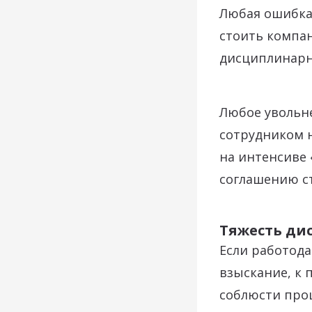
Любая ошибка
стоить компан
дисциплинарн
Любое увольне
сотрудником н
на интенсиве 
соглашению с
Тяжесть ди
Если работод
взыскание, к 
соблюсти проц