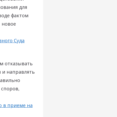
нования для
еводе фактом
 новое
вного Суда
ем отказывать
 и направлять
равильно
 споров,
ю в приеме на