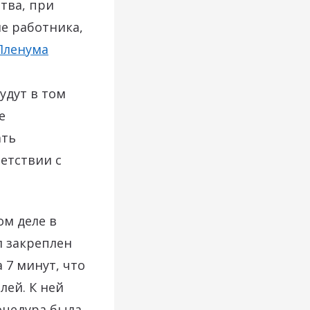
тва, при
е работника,
Пленума
удут в том
е
ать
етствии с
ом деле в
л закреплен
 7 минут, что
лей. К ней
оцедура была