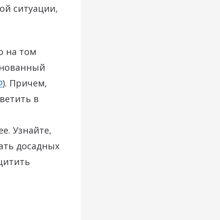
ой ситуации,
о на том
основанный
Ф
). Причем,
ветить в
е. Узнайте,
ать досадных
щитить