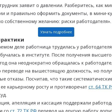
отрудник заявит о давлении. Разберитесь, как 
ии и правильно оформить документы, в мини-к
о собственному желанию: риски работодателя».
Узнать подробнее
практики
емом деле работница трудилась у работодателя
бучалась в институте. После получения высшег
2 год она неоднократно обращалась к работодате
о переводе на вышестоящую должность, но полу
е отказы. Посчитав, что такие систематически
 ее карьерному росту и противоречат
ст. 64 ТК 
уд.
ция, апелляция и кассация поддержали работод
и со
ст. 72 ТК РФ
перевод на другую работу допус