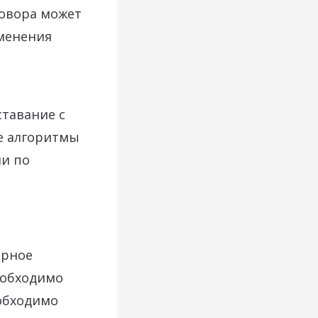
говора может
именения
ставание с
е алгоритмы
ли по
арное
еобходимо
еобходимо