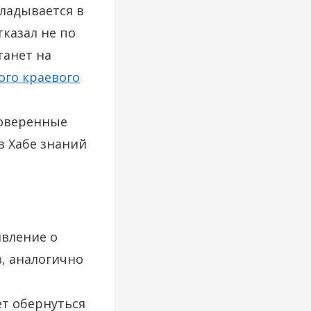
кладывается в
тказал не по
танет на
ого краевого
роверенные
в Хабе знаний
явление о
, аналогично
т обернуться