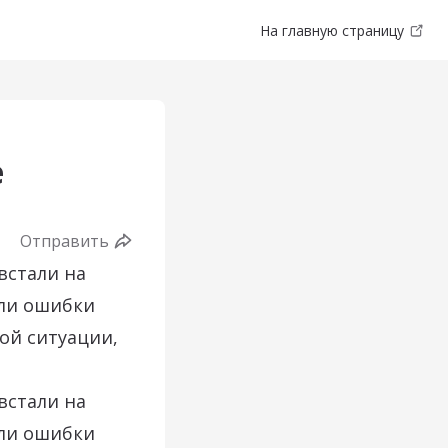
На главную страницу
е
Отправить
встали на
яли ошибки
ой ситуации,
встали на
яли ошибки