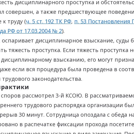
есть дисциплинарного проступка и обстоятельс
ыл совершен, а также предшествующее поведени
 к труду (
ч. 5 ст. 192 ТК РФ
,
п. 53 Постановления 
а РФ от 17.03.2004 № 2
).
 оспаривает дисциплинарное взыскание, суды б
ть тяжесть проступка. Если тяжесть проступка н
т дисциплинарному взысканию, его могут призн
аже если вся процедура была проведена в соотв
трудового законодательства.
практики
 споров рассмотрел 3-й КСОЮ. В рассматриваем
реннего трудового распорядка организации бы
ерыв 30 минут. Сотрудница опоздала с обеда на
овано в распечатке фиксации прохода посетите
сциплинарное взыскание в виде замечания. Пр