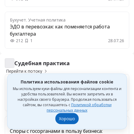
Добавить в закладки
Бухучет. Учетная политика
ЭДО в перевозках: как поменяется работа
бухгалтера
212
1
28.07.26
Судебная практика
Судебная практика
Перейти к потоку
Политика использования файлов cookie
Судебная практика
ЧС на складах маркетплейсов: что делать
Мы используем куки-файлы для персонализации контента и
удобства пользователей. Вы можете запретить их в
селлерам
настройках своего браузера. Продолжая пользоваться
202
27.07.26
Добавить в закладки
сайтом, вы соглашаетесь с
Политикой обработки
персональных данных
Хорошо
Судебная практика
Споры с госорганами в пользу бизнеса: