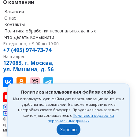
О компании
Вакансии
О нас
Контакты
Политика обработки персональных данных
Что Делать Комьюнити
Ежедневно, с 9:00 до 19:00
+7 (495) 974-73-74
Наш адрес
127083, г. Москва,
ул. Мишина, д. 56
Наш канал в Вконтакте
Наша группа в однокласниках
Наш канал на vc
Наш канал в Telegram
Политика использования файлов cookie
Наш канал на youtube
Наш канал в tenchat
Наш профиль на дзен
Мы используем куки-файлы для персонализации контента и
удобства пользователей. Вы можете запретить их в
Что делать Консалт
настройках своего браузера. Продолжая пользоваться
Что делать Экспертум
сайтом, вы соглашаетесь с
Политикой обработки
© 1993—2026 Первый Дом Консалтинга «Что делать Консалт». Все
персональных данных
права защищены.
Хорошо
Мы зарегистрированы на
Портале поставщиков