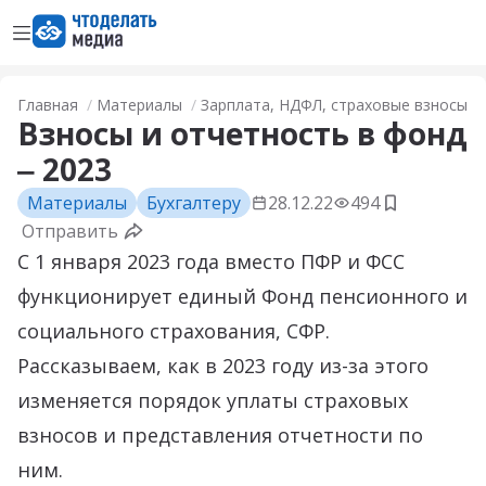
Открыть меню
Перейти на главную страницу
Главная
Материалы
Зарплата, НДФЛ, страховые взносы
Взносы и отчетность в фонд
‒ 2023
Материалы
Бухгалтеру
28.12.22
494
Добавить 
Отправить
С 1 января 2023 года вместо ПФР и ФСС
функционирует единый Фонд пенсионного и
социального страхования, СФР.
Рассказываем, как в 2023 году из-за этого
изменяется порядок уплаты страховых
взносов и представления отчетности по
ним.