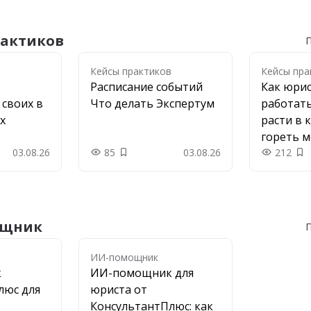
рактиков
П
в
Кейсы практиков
Кейсы пра
Расписание событий
Как юри
 своих в
Что делать Экспертум
работать
х
расти в 
гореть 
03.08.26
85
03.08.26
дедлайн
212
 в закладки
Добавить в закладки
До
ощник
П
ИИ-помощник
к
ИИ-помощник для
люс для
юриста от
КонсультантПлюс: как