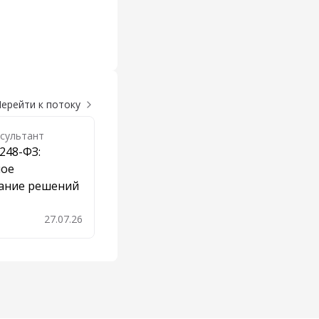
ерейти к потоку
сультант
248-ФЗ:
ное
ание решений
27.07.26
бавить в закладки