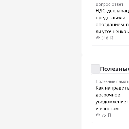
Вопрос-ответ
НДС-деклара
представили с
опозданием: 
ли уточненка 
штрафа
316
Добавить
Полезны
Полезные памят
Полезные памят
Как направит
досрочное
уведомление 
и взносам
75
Добавить 