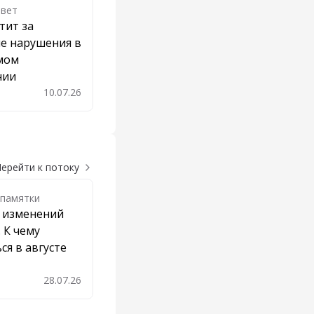
твет
тит за
е нарушения в
мом
нии
10.07.26
бавить в закладки
ерейти к потоку
 памятки
т изменений
. К чему
ся в августе
28.07.26
авить в закладки