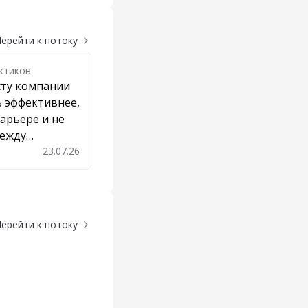
ерейти к потоку
ктиков
сту компании
 эффективнее,
карьере и не
между
ами
23.07.26
бавить в закладки
ерейти к потоку