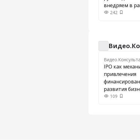
внедряем в ра
242
Добавить
Видео.Ко
Видео.Консульта
Видео.Консульт
IPO как механ
привлечения
финансирован
развития бизн
109
Добавить