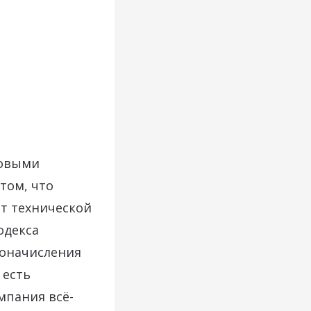
говыми
том, что
от технической
одекса
доначисления
 есть
мпания всё-