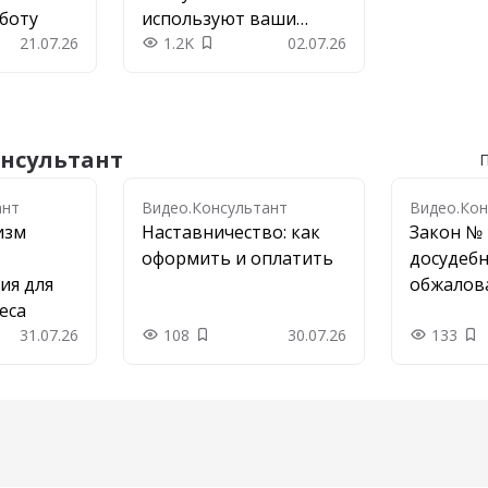
боту
используют ваши
21.07.26
коллеги
1.2K
02.07.26
 в закладки
Добавить в закладки
нсультант
П
нт
ант
Видео.Консультант
Видео.Кон
изм
Наставничество: как
Закон № 
оформить и оплатить
досудеб
ия для
обжалов
еса
31.07.26
108
30.07.26
133
 в закладки
Добавить в закладки
До