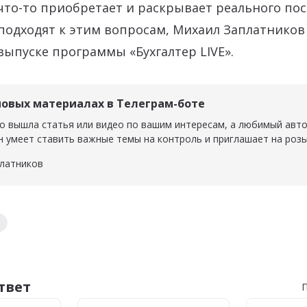
что-то приобретает и раскрывает реального по
 подходят к этим вопросам, Михаил Заплатников
ыпуске программы «Бухгалтер LIVE».
новых материалах в Телеграм-боте
о вышла статья или видео по вашим интересам, а любимый авт
н умеет ставить важные темы на контроль и приглашает на роз
латников
тников
твет
П