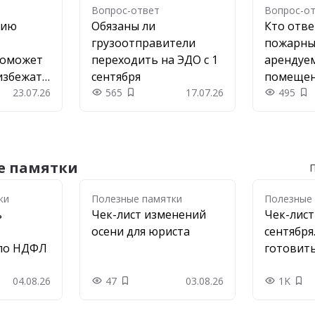
Вопрос-ответ
Вопрос-о
цию
Обязаны ли
Кто отве
грузоотправители
пожарны
поможет
переходить на ЭДО с 1
арендуе
избежать
сентября
помеще
23.07.26
565
17.07.26
495
 в закладки
Добавить в закладки
До
е памятки
П
ки
ки
Полезные памятки
Полезные
ь
Чек-лист изменений
Чек-лис
осени для юриста
сентября
по НДФЛ
готовить
04.08.26
47
03.08.26
1K
в закладки
Добавить в закладки
Доб