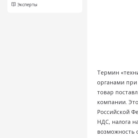
Эксперты
Термин «техн
органами при 
товар поставл
компании. Это
Российской Фе
НДС, налога н
возможность о