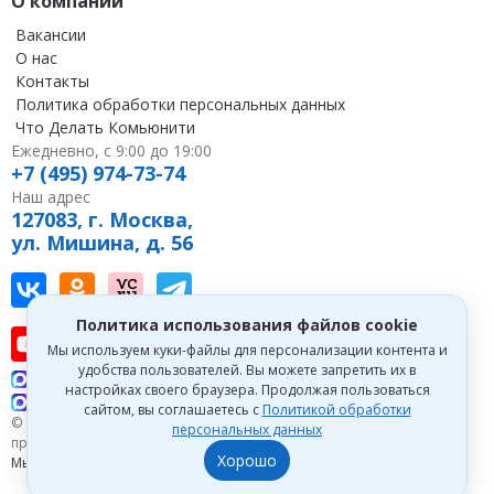
О компании
Вакансии
О нас
Контакты
Политика обработки персональных данных
Что Делать Комьюнити
Ежедневно, с 9:00 до 19:00
+7 (495) 974-73-74
Наш адрес
127083, г. Москва,
ул. Мишина, д. 56
Наш канал в Вконтакте
Наша группа в однокласниках
Наш канал на vc
Наш канал в Telegram
Политика использования файлов cookie
Наш канал на youtube
Наш канал в tenchat
Наш профиль на дзен
Мы используем куки-файлы для персонализации контента и
удобства пользователей. Вы можете запретить их в
Что делать Консалт
настройках своего браузера. Продолжая пользоваться
Что делать Экспертум
сайтом, вы соглашаетесь с
Политикой обработки
© 1993—2026 Первый Дом Консалтинга «Что делать Консалт». Все
персональных данных
права защищены.
Хорошо
Мы зарегистрированы на
Портале поставщиков