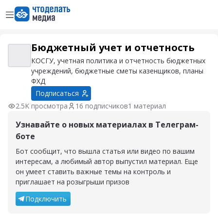
Открыть меню
Перейти на главную страницу
– М
Бюджетный учет и отчетность
Бюджетный учет и отчетность
КОСГУ, учетная политика и отчетность бюджетных
учреждений, бюджетные сметы казенщиков, планы
ФХД
Подписаться
2.5K просмотра
16 подписчиков
1 материал
Узнавайте о новых материалах в Телеграм-
боте
Бот сообщит, что вышла статья или видео по вашим
интересам, а любимый автор выпустил материал. Еще
он умеет ставить важные темы на контроль и
приглашает на розыгрыши призов
Подключить