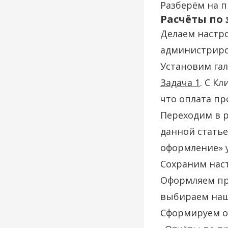
Разберём на п
Расчёты по
Делаем настр
администриро
Установим гал
Задача 1
. С К
что оплата пр
Переходим в р
данной статье
оформление» у
Сохраним нас
Оформляем про
выбираем наш
Сформируем от