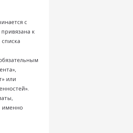
чинается с
ь привязана к
 списка
 обязательным
ента»,
т» или
енностей».
латы,
в именно