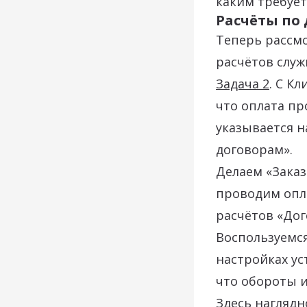
каким требует
Расчёты по
Теперь рассм
расчётов служ
Задача 2
. С К
что оплата пр
указывается н
договорам».
Делаем «Заказ
проводим опл
расчётов «Дог
Воспользуемся
настройках ус
что обороты и
Здесь наглядн