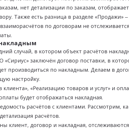
аказам, нет детализации по заказам, отображае
вору. Также есть разница в разделе «Продажи» ‒
 взаиморасчётов по договорам не отслеживаетс
латы.
 накладным
дний случай, в котором объект расчётов наклад
ОО «Сириус» заключён договор поставки, в котор
дет производиться по накладным. Делаем в дог
щую настройку.
з клиента», «Реализацию товаров и услуг» и опла
платы будет отображаться накладная.
домость расчётов с клиентами. Рассмотрим, ка
детализация расчётов.
аны клиент, договор и накладная, отслеживаютс