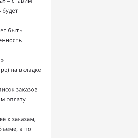
а» ‒ ставим
 будет
жет быть
женность
ы»
ре) на вкладке
писок заказов
м оплату.
ё к заказам,
бъёме, а по