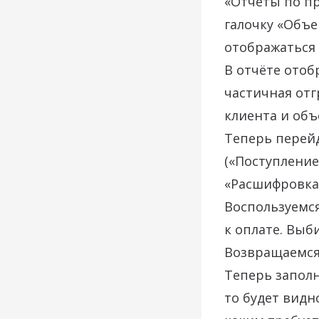
«Отчёты по пр
галочку «Объе
отображаться 
В отчёте отоб
частичная отг
клиента и об
Теперь перей
(«Поступление
«Расшифровка
Воспользуемся
к оплате. Выб
Возвращаемся 
Теперь заполн
то будет видн