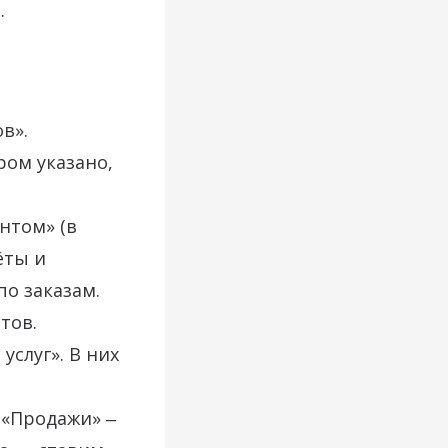
.
в».
ром указано,
нтом» (в
ёты и
о заказам.
тов.
услуг». В них
 «Продажи» ‒