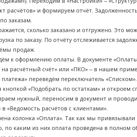
одажам»). Переходим в «Настройки» ‒ «Структур
кт расчётов» и формируем отчёт. Задолженность
по заказам.
ражается, сколько заказано и отгружено. Это мо
рузка по заказу. По отчёту отслеживается задол
ъёмы продаж.
дём к оформлению оплаты. В документе «Оплат
 на расчётный счёт» или «ПКО» ‒ в нашем приме
 платежа» переведём переключатель «Списком».
 кнопкой «Подобрать по остаткам» и откроем с
ираем нужный, переносим в документ и проводи
в «Ведомость расчётов с клиентами».
ена колонка «Оплата». Так как мы привязывали е
о, по каким из них оплата проведена в полном о