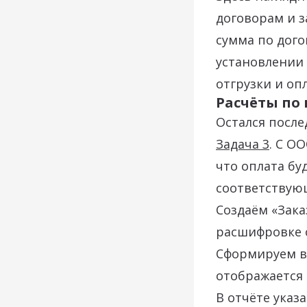
договорам и з
сумма по дого
установлении
отгрузки и оп
Расчёты по
Остался после
Задача 3
. С О
что оплата бу
соответствую
Создаём «Зака
расшифровке о
Сформируем ве
отображается 
В отчёте указ