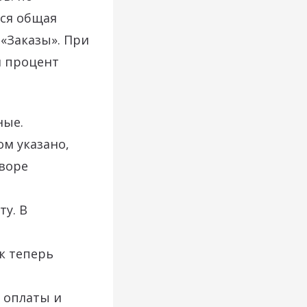
тся общая
 «Заказы». При
я процент
ные.
ом указано,
оворе
ту. В
к теперь
я оплаты и