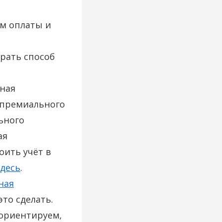
ам оплаты и
рать способ
сная
премиального
ьного
ая
оить учёт в
здесь
.
ная
то сделать.
сориентируем,