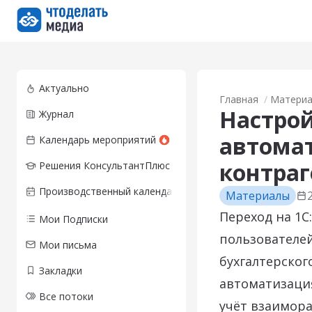
Перейти на главную страницу
Актуально
Главная
Матери
Настрой
Журнал
автомат
Календарь мероприятий
контра
Решения КонсультантПлюс
Производственный календарь
Материалы
Переход на 1С
Мои Подписки
пользователей
Мои письма
бухгалтерског
Закладки
автоматизация
Все потоки
учёт взаимора