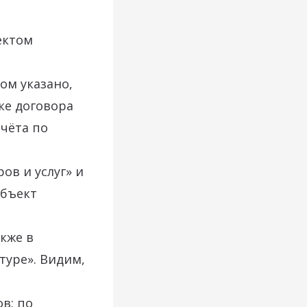
ектом
ом указано,
ке договора
счёта по
ов и услуг» и
объект
кже в
туре». Видим,
в: по