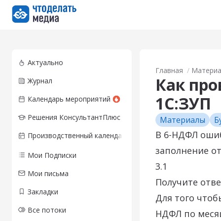
Перейти на главную страницу
Актуально
Главная
Матери
Как про
Журнал
1С:ЗУП
Календарь мероприятий
Решения КонсультантПлюс
Материалы
Б
В 6-НДФЛ ошиб
Производственный календарь
заполнение от
Мои Подписки
3.1
Мои письма
Получите отве
Закладки
Для того что
Все потоки
НДФЛ по месяц