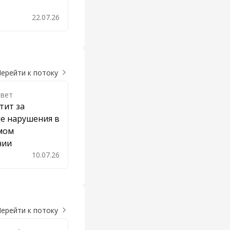
22.07.26
бавить в закладки
ерейти к потоку
твет
тит за
е нарушения в
мом
нии
10.07.26
бавить в закладки
ерейти к потоку