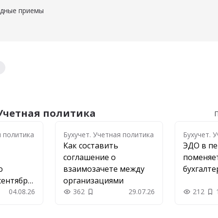
идные приемы
ые приемы
 Учетная политика
П
я политика
я политика
Бухучет. Учетная политика
Бухучет. 
Как составить
ЭДО в пе
соглашение о
поменяет
о
взаимозачете между
бухгалте
сентября
организациями
04.08.26
362
29.07.26
212
 в закладки
Добавить в закладки