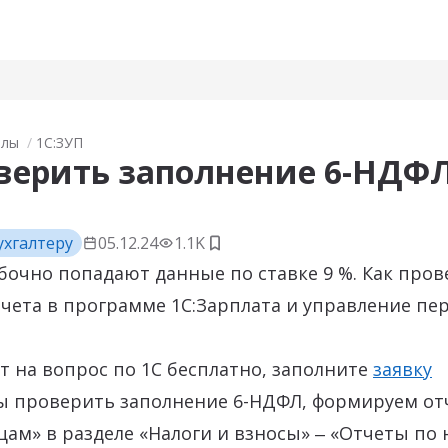
алы
1С:ЗУП
верить заполнение 6-НДФЛ
ухгалтеру
05.12.24
1.1K
Добавить в закладки
очно попадают данные по ставке 9 %. Как про
чета в программе 1С:Зарплата и управление пе
т на вопрос по 1С бесплатно, заполните
заявку
бы проверить заполнение 6-НДФЛ, формируем от
ам» в разделе «Налоги и взносы» ‒ «Отчеты по 