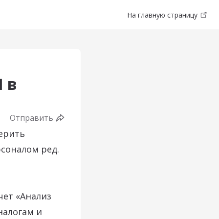
На главную страницу
 в
Отправить
верить
рсоналом ред.
чет «Анализ
налогам и