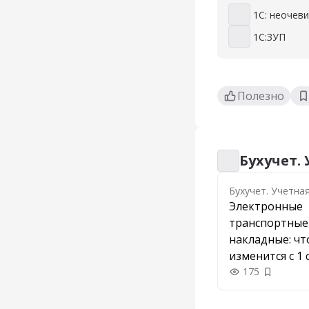
1С: неочев
1С: неочевидн
1С:ЗУП
1С:ЗУП
Полезно
Бухучет.
Бухучет. Учетна
Бухучет. Учетна
Электронные
транспортные
накладные: чт
изменится с 1 
и как перейти
175
Добавить