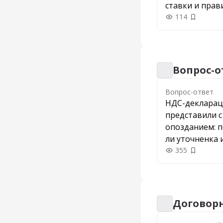
ставки и прав
казино и букм
114
Добавить
Вопрос-о
Вопрос-ответ
Вопрос-ответ
НДС-деклара
представили с
опозданием: 
ли уточненка 
штрафа
355
Добавить
Договорн
Договорная раб