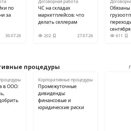
ота
Договорная работа
Договорн
йки по
ЧС на складах
Обязаны
ни за
маркетплейсов: что
грузоот
делать селлерам
переходи
сентября
30.07.26
202
27.07.26
611
 в закладки
Добавить в закладки
До
тивные процедуры
П
процедуры
процедуры
Корпоративные процедуры
а в ООО:
Промежуточные
ь,
дивиденды:
одобрить
финансовые и
юридические риски