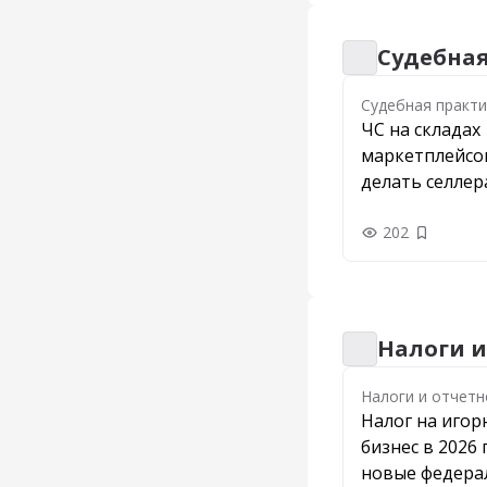
Судебна
Судебная практи
Судебная практи
ЧС на складах
маркетплейсов
делать селле
202
Добавить
Налоги и
Налоги и отчетн
Налоги и отчетн
Налог на иго
бизнес в 2026 
новые федера