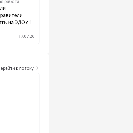
ая работа
 ли
правители
ть на ЭДО с 1
17.07.26
бавить в закладки
ерейти к потоку