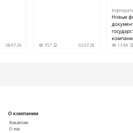
Корпорат
Новые ф
докумен
государс
компаний
28.07.26
557
02.07.26
них
13.8K
 в закладки
Добавить в закладки
О компании
Вакансии
О нас