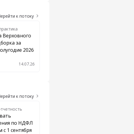
ерейти к потоку
практика
а Верховного
дборка за
олугодие 2026
14.07.26
бавить в закладки
ерейти к потоку
отчетность
авать
ения по НДФЛ
м с 1 сентября