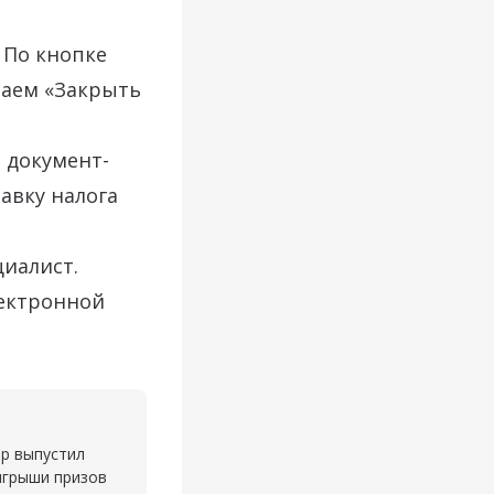
 По кнопке
маем «Закрыть
 документ-
авку налога
циалист.
лектронной
ор выпустил
ыгрыши призов