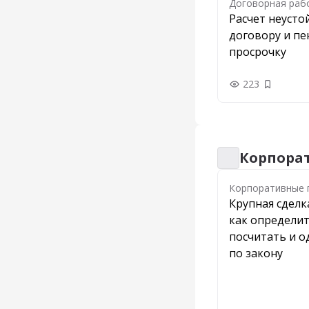
Договорная раб
Расчет неусто
договору и пе
просрочку
223
Добавить
Корпора
Корпоративные 
Корпоративные 
Крупная сделк
как определит
посчитать и 
по закону