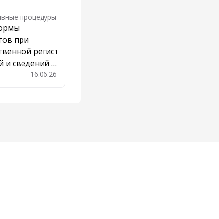
ивные процедуры
ормы
тов при
твенной регистрации
 и сведений о
16.06.26
Добавить в закладки