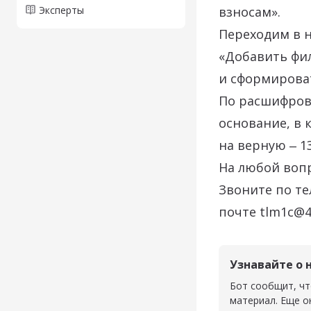
Эксперты
взносам».
Переходим в н
«Добавить фил
и сформирова
По расшифров
основание, в 
на верную
‒ 1
На любой вопр
Звоните по те
почте tlm1c@4
Узнавайте о 
Бот сообщит, чт
материал. Еще о