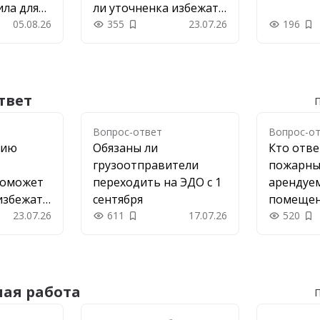
ила для
ли уточненка избежать
екеров
05.08.26
штрафа
355
23.07.26
196
 в закладки
Добавить в закладки
До
твет
П
Вопрос-ответ
Вопрос-о
цию
Обязаны ли
Кто отве
грузоотправители
пожарны
поможет
переходить на ЭДО с 1
арендуе
избежать
сентября
помеще
23.07.26
611
17.07.26
520
 в закладки
Добавить в закладки
До
ая работа
П
ота