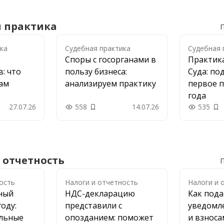
я практика
П
ка
ка
Судебная практика
Судебная 
Споры с госорганами в
Практик
: что
пользу бизнеса:
Суда: по
рам
анализируем практику
первое п
года
27.07.26
558
14.07.26
535
 в закладки
Добавить в закладки
До
 отчетность
П
ость
ость
Налоги и отчетность
Налоги и 
рный
НДС-декларацию
Как под
году:
представили с
уведомл
льные
опозданием: поможет
и взноса