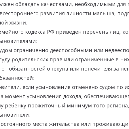
олжен обладать качествами, необходимыми для 
всестороннего развития личности малыша, подг
ной жизни.
7 Семейного кодекса РФ приведён перечень лиц, к
сыновителями:
удом ограниченно дееспособными или недеесп
уду родительских прав или ограниченные в них
 от обязанностей опекуна или попечителя за н
бязанностей;
ители, если усыновление отменено судом по их
а момент усыновления дохода, обеспечивающе
у ребёнку прожиточный минимум того региона,
ыновители;
остоянного места жительства или проживающи