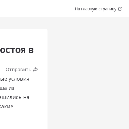
На главную страницу
остоя в
Отправить
ные условия
ша из
решились на
какие