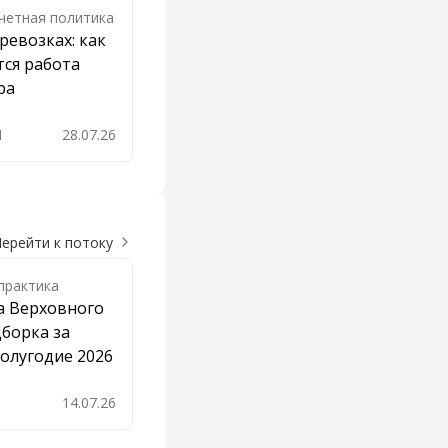
Учетная политика
ревозках: как
ся работа
ра
1
28.07.26
ерейти к потоку
практика
а Верховного
дборка за
олугодие 2026
14.07.26
бавить в закладки