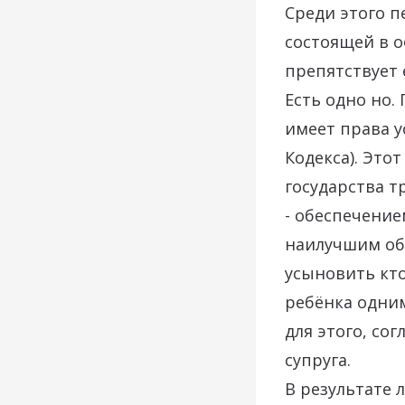
Среди этого п
состоящей в 
препятствует
Есть одно но.
имеет права у
Кодекса). Это
государства т
- обеспечение
наилучшим обр
усыновить кто
ребёнка одним
для этого, сог
супруга.
В результате 