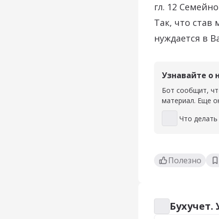
гл. 12 Семейн
Так, что став
нуждается в В
Узнавайте о 
Бот сообщит, чт
материал. Еще о
Что делать
Что делать Ко
Полезно
Бухучет.
Бухучет. Учетна