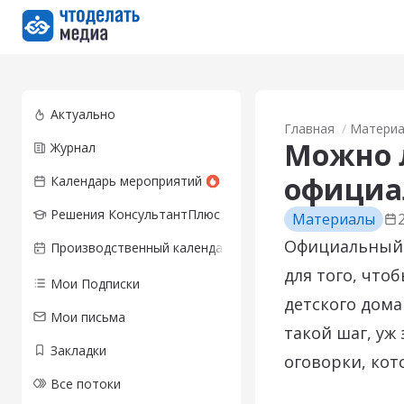
Перейти на главную страницу
Актуально
Главная
Матери
Можно л
Журнал
официа
Календарь мероприятий
Решения КонсультантПлюс
Материалы
Официальный б
Производственный календарь
для того, что
Мои Подписки
детского дома
Мои письма
такой шаг, уж 
Закладки
оговорки, ко
Все потоки