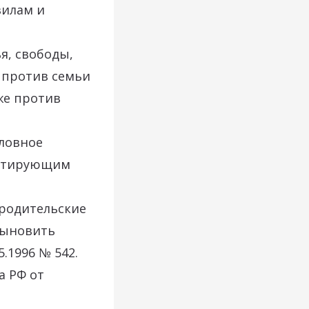
вилам и
я, свободы,
 против семьи
же против
оловное
литирующим
 родительские
сыновить
.1996 № 542.
а РФ от