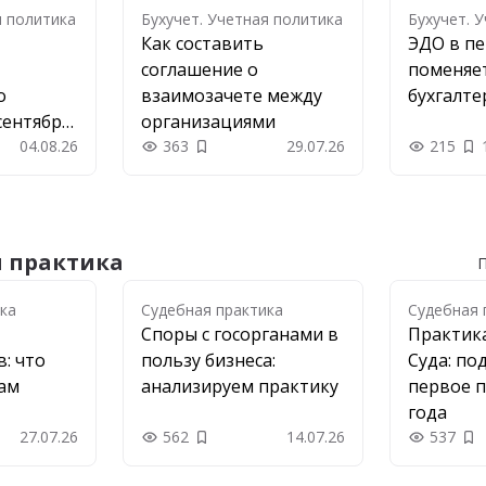
я политика
Бухучет. Учетная политика
Бухучет. 
Как составить
ЭДО в пе
соглашение о
поменяет
о
взаимозачете между
бухгалте
сентября
организациями
04.08.26
363
29.07.26
215
 в закладки
Добавить в закладки
я практика
П
ка
ка
Судебная практика
Судебная 
Споры с госорганами в
Практик
: что
пользу бизнеса:
Суда: по
рам
анализируем практику
первое п
года
27.07.26
562
14.07.26
537
 в закладки
Добавить в закладки
До