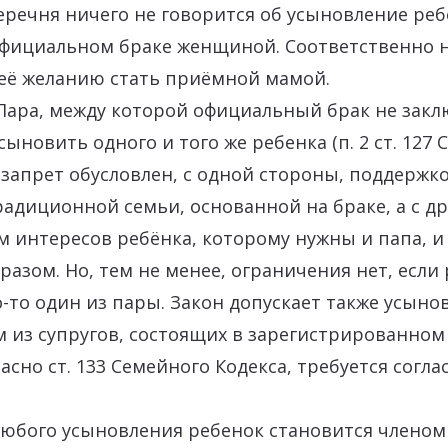
еречня ничего не говорится об усыновление реб
официальном браке женщиной. Соответственно 
 её желанию стать приёмной мамой.
 Пара, между которой официальный брак не закл
сыновить одного и того же ребенка (п. 2 ст. 127
т запрет обусловлен, с одной стороны, поддержк
радиционной семьи, основанной на браке, а с д
м интересов ребёнка, которому нужны и папа, и
азом. Но, тем не менее, ограничения нет, если 
-то один из пары. Закон допускает также усыно
 из супругов, состоящих в зарегистрированном
ласно ст. 133 Семейного Кодекса, требуется согла
любого усыновления ребенок становится членом