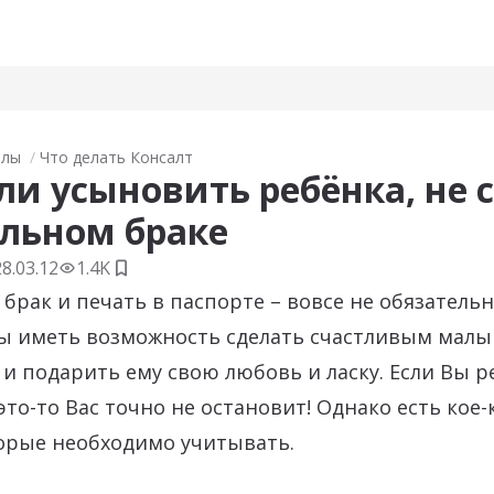
алы
Что делать Консалт
и усыновить ребёнка, не с
льном браке
28.03.12
1.4K
Добавить в закладки
рак и печать в паспорте – вовсе не обязатель
бы иметь возможность сделать счастливым малы
 и подарить ему свою любовь и ласку. Если Вы 
это-то Вас точно не остановит! Однако есть кое-
торые необходимо учитывать.