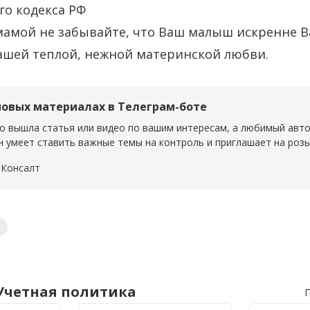
ого кодекса РФ
 мамой не забывайте, что Ваш малыш искренне В
ашей теплой, нежной материнской любви.
новых материалах в Телеграм-боте
о вышла статья или видео по вашим интересам, а любимый авт
н умеет ставить важные темы на контроль и приглашает на роз
 Консалт
нсалт
 Учетная политика
П
я политика