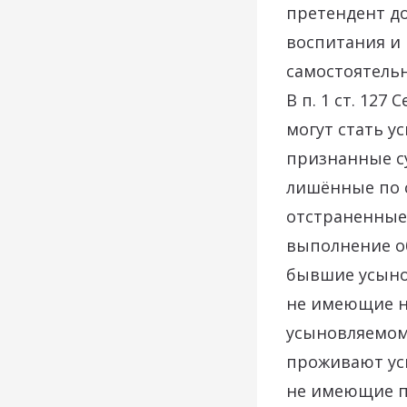
претендент д
воспитания и 
самостоятель
В п. 1 ст. 12
могут стать у
признанные с
лишённые по с
отстраненные
выполнение о
бывшие усынов
не имеющие н
усыновляемом
проживают ус
не имеющие п