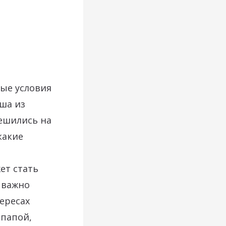
ные условия
ша из
решились на
какие
ет стать
 важно
ересах
 папой,