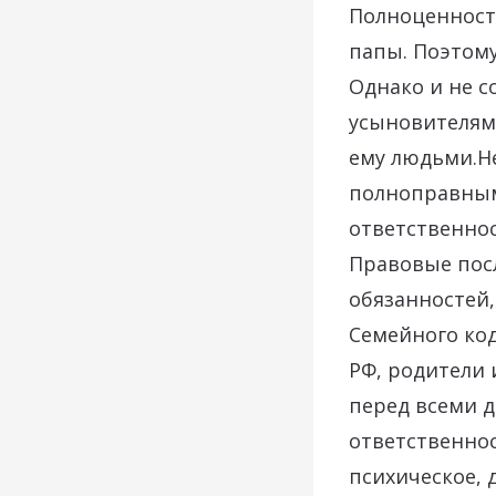
Полноценность
папы. Поэтому
Однако и не 
усыновителями
ему людьми.Не
полноправным
ответственнос
Правовые пос
обязанностей,
Семейного код
РФ, родители
перед всеми д
ответственнос
психическое, 