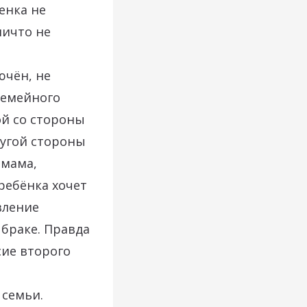
енка не
ничто не
ючён, не
 Семейного
ой со стороны
ругой стороны
 мама,
ребёнка хочет
вление
 браке. Правда
сие второго
 семьи.