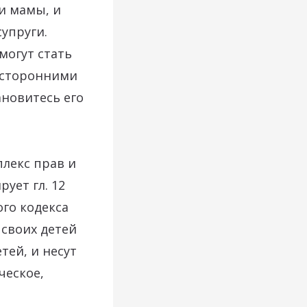
и мамы, и
упруги.
могут стать
посторонними
ановитесь его
лекс прав и
ует гл. 12
ого кодекса
своих детей
тей, и несут
ческое,