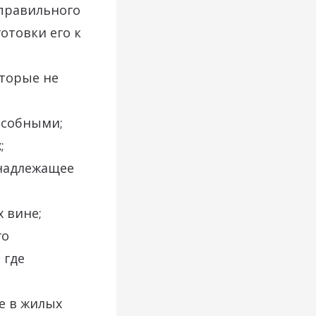
правильного
отовки его к
оторые не
особными;
;
енадлежащее
 вине;
го
 где
е в жилых