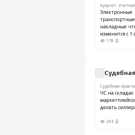
Бухучет. Учетна
Электронные
транспортные
накладные: чт
изменится с 1 
и как перейти
178
Добавить
Судебна
Судебная практи
Судебная практи
ЧС на складах
маркетплейсов
делать селле
204
Добавить