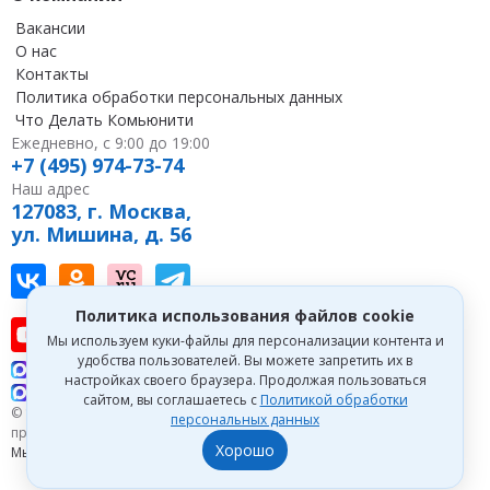
Вакансии
О нас
Контакты
Политика обработки персональных данных
Что Делать Комьюнити
Ежедневно, с 9:00 до 19:00
+7 (495) 974-73-74
Наш адрес
127083, г. Москва,
ул. Мишина, д. 56
Наш канал в Вконтакте
Наша группа в однокласниках
Наш канал на vc
Наш канал в Telegram
Политика использования файлов cookie
Наш канал на youtube
Наш канал в tenchat
Наш профиль на дзен
Мы используем куки-файлы для персонализации контента и
удобства пользователей. Вы можете запретить их в
Что делать Консалт
настройках своего браузера. Продолжая пользоваться
Что делать Экспертум
сайтом, вы соглашаетесь с
Политикой обработки
© 1993—2026 Первый Дом Консалтинга «Что делать Консалт». Все
персональных данных
права защищены.
Хорошо
Мы зарегистрированы на
Портале поставщиков