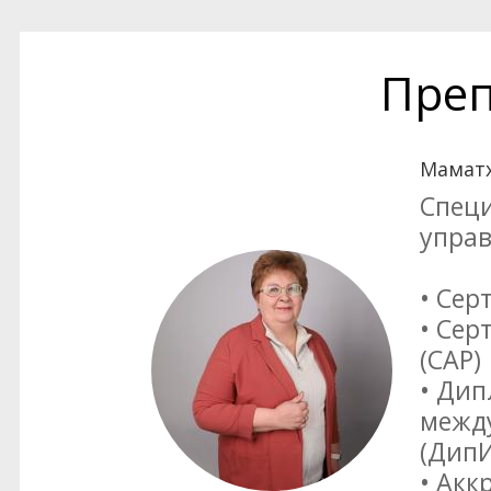
Преп
Маматх
Специ
управ
• Се
• Сер
(САР)
• Ди
межд
(Дип
• Акк