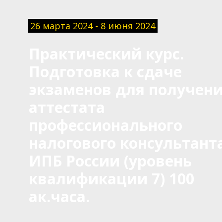
26 марта 2024 - 8 июня 2024
Практический курс.
Подготовка к сдаче
экзаменов для получен
аттестата
профессионального
налогового консультант
ИПБ России (уровень
квалификации 7) 100
ак.часа.