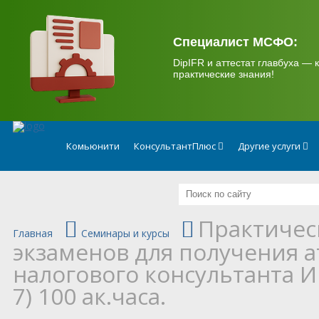
.
Специалист МСФО:
DipIFR и аттестат главбуха — к
практические знания!
Комьюнити
КонсультантПлюс
Другие услуги
Практическ
Главная
Семинары и курсы
экзаменов для получения 
налогового консультанта 
7) 100 ак.часа.