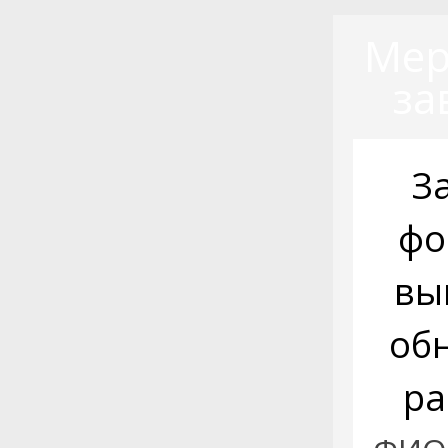
Мер
за
З
фо
вы
об
ра