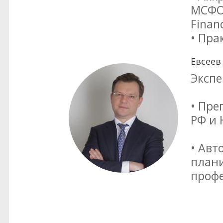
МСФО 
Finan
• Пра
Евсеев
Экспе
• Пре
РФ и
• Авт
план
проф