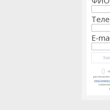
ФИО:
Теле
E-mai
Зак
Н
расписание»
персональ
ознаком