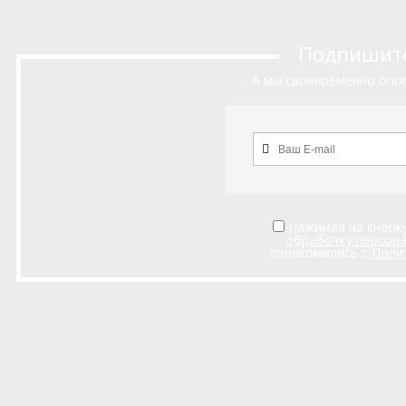
Подпишитес
А мы своевременно опов
Нажимая на кнопку
обработку персон
ознакомились с
Поли