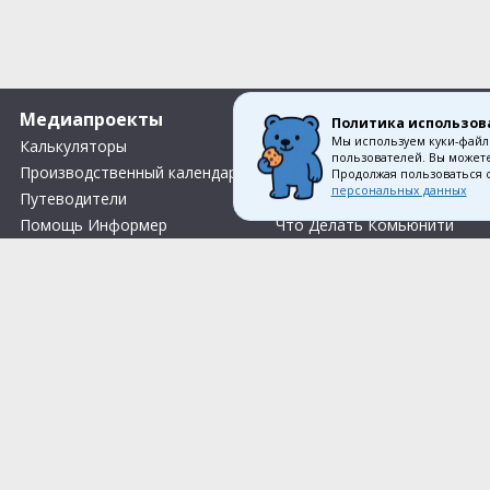
Медиапроекты
О компании
Политика использов
Мы используем куки-файл
Калькуляторы
Вакансии
пользователей. Вы можете
Производственный календарь
Контакты
Продолжая пользоваться 
персональных данных
Путеводители
О нас
Помощь Информер
Что Делать Комьюнити
Тесты
Правила акции «Весенний розыгрыш Апрель-Май»
Соглас
© 1993—2026 Первый Дом Консал