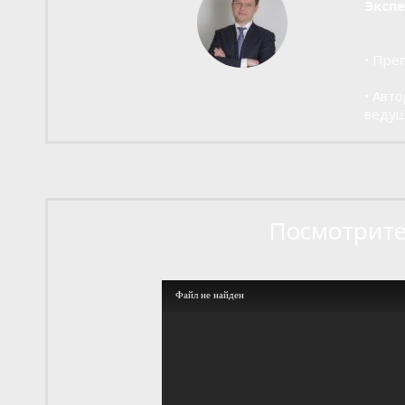
Экспе
• Пре
• Авт
ведущ
Посмотрите,