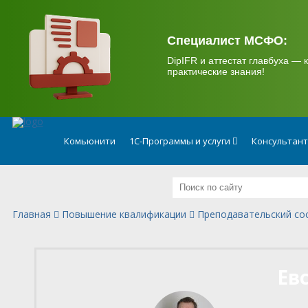
.
Специалист МСФО:
DipIFR и аттестат главбуха — к
практические знания!
Комьюнити
1С-Программы и услуги
Консультан
Главная
Повышение квалификации
Преподавательский со
Ев