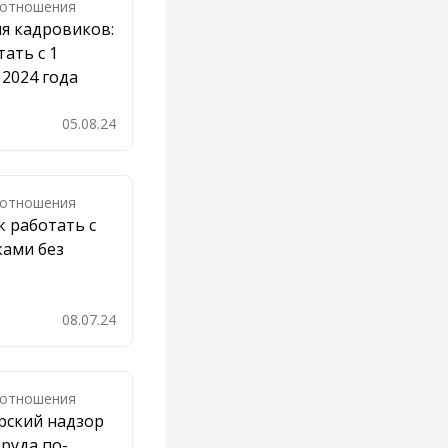
 отношения
я кадровиков:
тать с 1
 2024 года
05.08.24
бавить в закладки
 отношения
к работать с
ками без
08.07.24
бавить в закладки
 отношения
рский надзор
труда по-