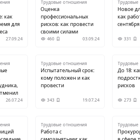
ения
Трудовые отношения
Трудовые
Оценка
Новое дл
: как
профессиональных
как рабо
ремя для
рисков: как провести
сентября
еса
своими силами
27.09.24
460
03.09.24
331
 в закладки
Добавить в закладки
До
ения
Трудовые отношения
Трудовые
ные
Испытательный срок:
До 18: ка
к
кому положен и как
подрост
удника,
провести
рисков
отменил
26.07.24
343
19.07.24
273
 в закладки
Добавить в закладки
До
ения
Трудовые отношения
Трудовые
зиций
Работа с
Прокуро
оследние
самозанятыми: как
в сфере 