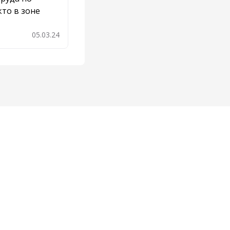
кто в зоне
05.03.24
бавить в закладки