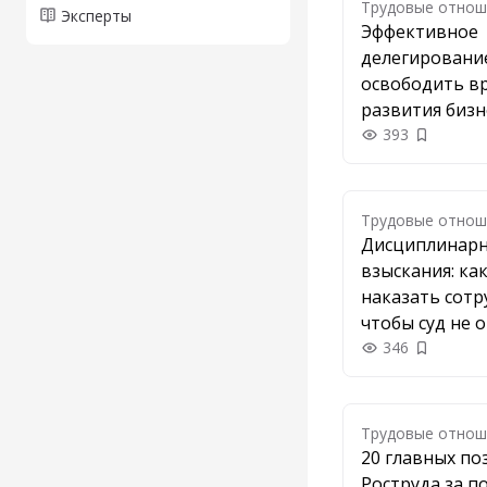
Трудовые отнош
Эксперты
Эффективное
делегирование
освободить в
развития бизн
393
Добавить
Трудовые отнош
Дисциплинар
взыскания: ка
наказать сотр
чтобы суд не 
346
Добавить
Трудовые отнош
20 главных по
Роструда за п