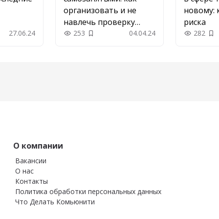
организовать и не
новому: 
навлечь проверку
риска
27.06.24
Роструда
253
04.04.24
282
 в закладки
Добавить в закладки
До
О компании
Вакансии
О нас
Контакты
Политика обработки персональных данных
Что Делать Комьюнити