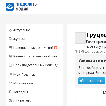
Перейти на главную страницу
Актуально
Трудо
Журнал
Трудовые отно
Какие права
проверку: п
Календарь мероприятий
278.2K просмотр
Решения КонсультантПлюс
Узнавайте о 
Производственный календарь
Бот сообщит, чт
материал. Еще о
Мои Подписки
Подключить
Мои письма
Закладки
М
Все потоки