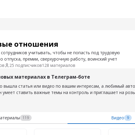
– Видео потока
вые отношения
шения
 сотрудников учитывать, чтобы не попасть под трудовую
ро отпуска, премии, сверхурочную работу, воинский учет
ов
25 подписчиков
128 материалов
новых материалах в Телеграм-боте
о вышла статья или видео по вашим интересам, а любимый авт
н умеет ставить важные темы на контроль и приглашает на роз
атериалы
Видео
119
9