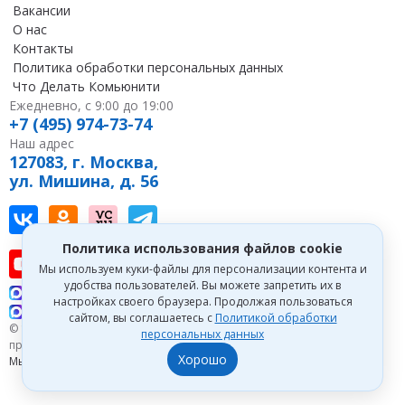
Вакансии
О нас
Контакты
Политика обработки персональных данных
Что Делать Комьюнити
Ежедневно, с 9:00 до 19:00
+7 (495) 974-73-74
Наш адрес
127083, г. Москва,
ул. Мишина, д. 56
Наш канал в Вконтакте
Наша группа в однокласниках
Наш канал на vc
Наш канал в Telegram
Политика использования файлов cookie
Наш канал на youtube
Наш канал в tenchat
Наш профиль на дзен
Мы используем куки-файлы для персонализации контента и
удобства пользователей. Вы можете запретить их в
Что делать Консалт
настройках своего браузера. Продолжая пользоваться
Что делать Экспертум
сайтом, вы соглашаетесь с
Политикой обработки
© 1993—2026 Первый Дом Консалтинга «Что делать Консалт». Все
персональных данных
права защищены.
Хорошо
Мы зарегистрированы на
Портале поставщиков