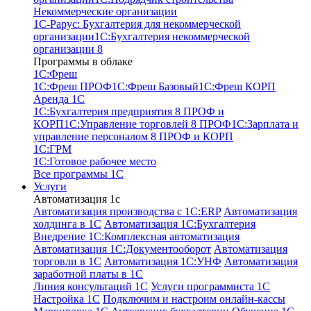
Некоммерческие организации
1С-Рарус: Бухгалтерия для некоммерческой
организации
1С:Бухгалтерия некоммерческой
организации 8
Программы в облаке
1C:Фреш
1C:Фреш ПРОФ
1C:Фреш Базовый
1C:Фреш КОРП
Аренда 1С
1С:Бухгалтерия предприятия 8 ПРОФ и
КОРП
1С:Управление торговлей 8 ПРОФ
1С:Зарплата и
управление персоналом 8 ПРОФ и КОРП
1С:ГРМ
1С:Готовое рабочее место
Все программы 1С
Услуги
Автоматизация 1с
Автоматизация производства с 1C:ERP
Автоматизация
холдинга в 1С
Автоматизация 1С:Бухгалтерия
Внедрение 1С:Комплексная автоматизация
Автоматизация 1С:Документооборот
Автоматизация
торговли в 1С
Автоматизация 1С:УНФ
Автоматизация
заработной платы в 1С
Линия консультаций 1С
Услуги программиста 1С
Настройка 1С
Подключим и настроим онлайн-кассы