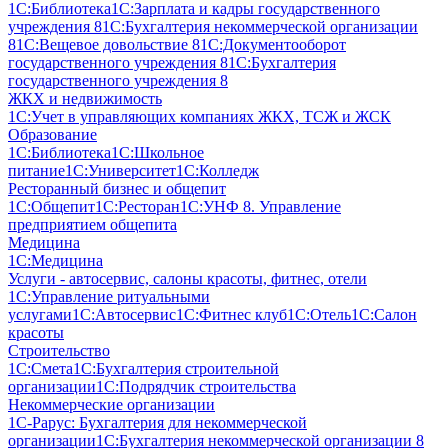
1С:Библиотека
1С:Зарплата и кадры государственного
учреждения 8
1С:Бухгалтерия некоммерческой организации
8
1С:Вещевое довольствие 8
1С:Документооборот
государственного учреждения 8
1С:Бухгалтерия
государственного учреждения 8
ЖКХ и недвижимость
1С:Учет в управляющих компаниях ЖКХ, ТСЖ и ЖСК
Образование
1С:Библиотека
1С:Школьное
питание
1С:Университет
1С:Колледж
Ресторанный бизнес и общепит
1С:Общепит
1С:Ресторан
1С:УНФ 8. Управление
предприятием общепита
Медицина
1С:Медицина
Услуги - автосервис, cалоны красоты, фитнес, отели
1С:Управление ритуальными
услугами
1С:Автосервис
1С:Фитнес клуб
1С:Отель
1С:Салон
красоты
Строительство
1С:Смета
1С:Бухгалтерия строительной
организации
1С:Подрядчик строительства
Некоммерческие организации
1С-Рарус: Бухгалтерия для некоммерческой
организации
1С:Бухгалтерия некоммерческой организации 8