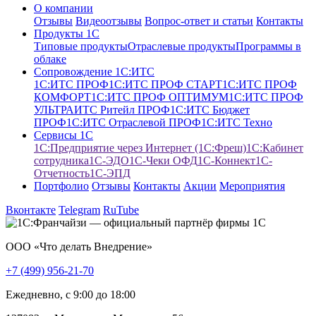
О компании
Отзывы
Видеоотзывы
Вопрос-ответ и статьи
Контакты
Продукты 1С
Типовые продукты
Отраслевые продукты
Программы в
облаке
Сопровождение 1С:ИТС
1С:ИТС ПРОФ
1С:ИТС ПРОФ СТАРТ
1С:ИТС ПРОФ
КОМФОРТ
1С:ИТС ПРОФ ОПТИМУМ
1С:ИТС ПРОФ
УЛЬТРА
ИТС Ритейл ПРОФ
1С:ИТС Бюджет
ПРОФ
1С:ИТС Отраслевой ПРОФ
1С:ИТС Техно
Сервисы 1С
1С:Предприятие через Интернет (1С:Фреш)
1С:Кабинет
сотрудника
1С-ЭДО
1С-Чеки ОФД
1С‑Коннект
1C-
Отчетность
1С-ЭПД
Портфолио
Отзывы
Контакты
Акции
Мероприятия
Вконтакте
Telegram
RuTube
ООО «Что делать Внедрение»
+7 (499) 956-21-70
Ежедневно, c 9:00 до 18:00