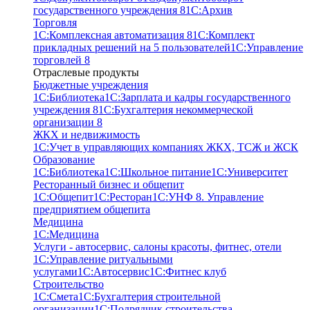
государственного учреждения 8
1С:Архив
Торговля
1С:Комплексная автоматизация 8
1С:Комплект
прикладных решений на 5 пользователей
1С:Управление
торговлей 8
Отраслевые продукты
Бюджетные учреждения
1С:Библиотека
1С:Зарплата и кадры государственного
учреждения 8
1С:Бухгалтерия некоммерческой
организации 8
ЖКХ и недвижимость
1С:Учет в управляющих компаниях ЖКХ, ТСЖ и ЖСК
Образование
1С:Библиотека
1С:Школьное питание
1С:Университет
Ресторанный бизнес и общепит
1С:Общепит
1С:Ресторан
1С:УНФ 8. Управление
предприятием общепита
Медицина
1С:Медицина
Услуги - автосервис, cалоны красоты, фитнес, отели
1С:Управление ритуальными
услугами
1С:Автосервис
1С:Фитнес клуб
Строительство
1С:Смета
1С:Бухгалтерия строительной
организации
1С:Подрядчик строительства