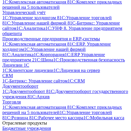
1С:Комплексная автоматизация 8
1С:Комплект прикладных
решений на 5 пользователей
Управленческий учёт
1С:Управление холдингом 8
1С:Управление торговлей
8
1С:Управление нашей фирмой 8
1С-Битрикс: Управление
сайтом
1С:Аналитика
1С:УНФ 8. Управление предприятием
общепита
Производственные предприятия и ERP-системы
1С:Комплексная автоматизация 8
1С:ERP. Управление
холдингом
1С:Управление нашей фирмой
8
1С:Аналитика
1С:Корпорация
1С:ERP Управление
предприятием 2
1С:Шина
1С:Производственная безопасность
Лицензии 1С
1С:Клиентские лицензии
1С:Лицензия на сервер
CRM
1С-Битрикс: Управление сайтом
1С:CRM
Документооборот
1С:Документооборот 8
1С:Документооборот государственного
учреждения 8
1С:Архив
Торговля
1С:Комплексная автоматизация 8
1С:Комплект прикладных
решений на 5 пользователей
1С:Управление торговлей
8
1С:Розница 8
1С:Рабочее место кассира
1С:Мобильная касса
Отраслевые продукты
Бюджетные учреждения