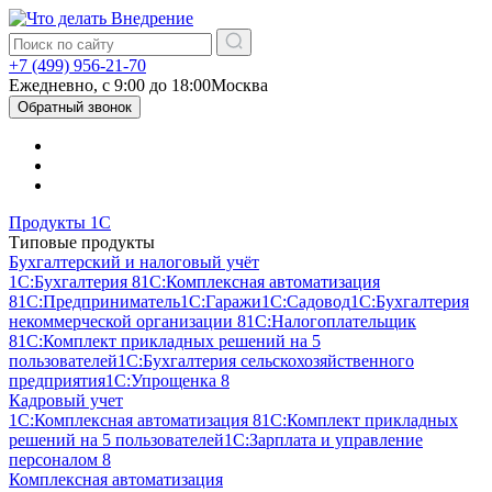
+7 (499) 956-21-70
Ежедневно, c 9:00 до 18:00
Москва
Обратный звонок
Продукты 1С
Типовые продукты
Бухгалтерский и налоговый учёт
1С:Бухгалтерия 8
1С:Комплексная автоматизация
8
1С:Предприниматель
1С:Гаражи
1С:Садовод
1С:Бухгалтерия
некоммерческой организации 8
1С:Налогоплательщик
8
1С:Комплект прикладных решений на 5
пользователей
1С:Бухгалтерия сельскохозяйственного
предприятия
1С:Упрощенка 8
Кадровый учет
1С:Комплексная автоматизация 8
1С:Комплект прикладных
решений на 5 пользователей
1С:Зарплата и управление
персоналом 8
Комплексная автоматизация