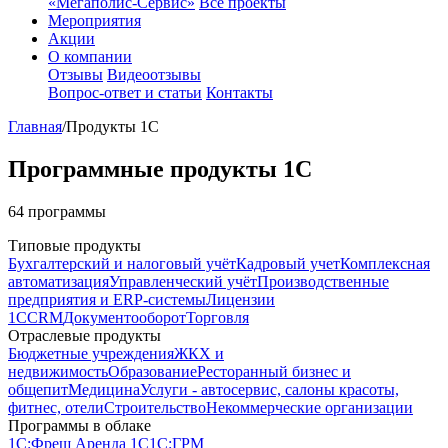
«Мегаполис-Сервис»
Все проекты
Мероприятия
Акции
О компании
Отзывы
Видеоотзывы
Вопрос-ответ и статьи
Контакты
Главная
/
Продукты 1С
Программные продукты 1С
64
программы
Типовые продукты
Бухгалтерский и налоговый учёт
Кадровый учет
Комплексная
автоматизация
Управленческий учёт
Производственные
предприятия и ERP-системы
Лицензии
1С
CRM
Документооборот
Торговля
Отраслевые продукты
Бюджетные учреждения
ЖКХ и
недвижимость
Образование
Ресторанный бизнес и
общепит
Медицина
Услуги - автосервис, cалоны красоты,
фитнес, отели
Строительство
Некоммерческие организации
Программы в облаке
1C:Фреш
Аренда 1С
1С:ГРМ