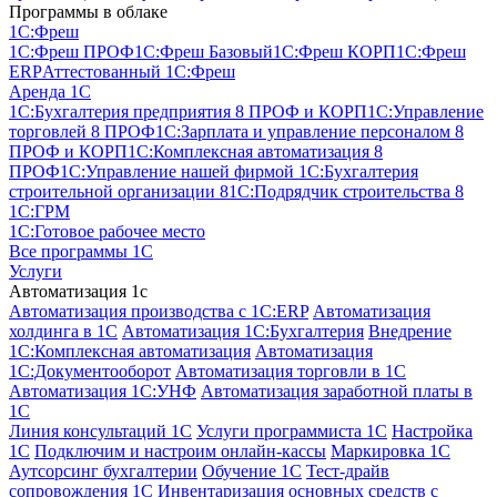
Программы в облаке
1C:Фреш
1C:Фреш ПРОФ
1C:Фреш Базовый
1C:Фреш КОРП
1C:Фреш
ERP
Аттестованный 1С:Фреш
Аренда 1С
1С:Бухгалтерия предприятия 8 ПРОФ и КОРП
1С:Управление
торговлей 8 ПРОФ
1С:Зарплата и управление персоналом 8
ПРОФ и КОРП
1С:Комплексная автоматизация 8
ПРОФ
1С:Управление нашей фирмой
1С:Бухгалтерия
строительной организации 8
1С:Подрядчик строительства 8
1С:ГРМ
1С:Готовое рабочее место
Все программы 1С
Услуги
Автоматизация 1с
Автоматизация производства с 1C:ERP
Автоматизация
холдинга в 1С
Автоматизация 1С:Бухгалтерия
Внедрение
1С:Комплексная автоматизация
Автоматизация
1С:Документооборот
Автоматизация торговли в 1С
Автоматизация 1С:УНФ
Автоматизация заработной платы в
1С
Линия консультаций 1С
Услуги программиста 1С
Настройка
1С
Подключим и настроим онлайн-кассы
Маркировка 1С
Аутсорсинг бухгалтерии
Обучение 1С
Тест-драйв
сопровождения 1С
Инвентаризация основных средств с