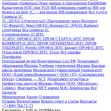
помощью терминала сбора данных и приложения DataMobile
Калькулятор НДС при УСН
ИИ-помощник главбуха
ИИ для
бизнеса на базе 1С — внедрение ИИ-помощников
Все услуги
Сервисы 1С
1С-ЭПД
1C-Отчетность
1С:Предприятие через Интернет
(1С:Фреш)
1С-Чеки ОФД
1С‑Коннект
1С-ЭДО
1С:Кабинет
сотрудника
Все сервисы 1С
Сопровождение 1С:ИТС
1С:ИТС ПРОФ
1С:ИТС ПРОФ СТАРТ
1С:ИТС ПРОФ
КОМФОРТ
1С:ИТС ПРОФ ОПТИМУМ
1С:ИТС ПРОФ
УЛЬТРА
ИТС Ритейл ПРОФ
1С:ИТС Бюджет ПРОФ
1С:ИТС
Отраслевой ПРОФ
1С:ИТС Техно
Все тарифы
Портфолио
Центральный музей Вооружённых Сил РФ
Департамент
образования Москвы
Учебные учреждения Москвы
Высшая
школа экономики
Московский гуманитарный университет
ООО «ХимСервисИнжиниринг»
ООО «ТД «Спецкомплект
Центр»
Сбербанк — АСТ
Департамент культуры и
префектуры округов Москвы
Дёркен
ООО «Мегаполис-
Сервис»
Факультеты МГУ имени М.В. Ломоносова
Все
проекты
Мероприятия
Акции
О компании
Отзывы
Видеоотзывы
Вопрос-ответ и статьи
Контакты
+7 (499) 784-71-73
Ежедневно, c 9:00 до 18:00
Москва