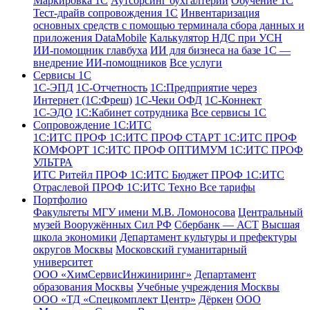
Маркировка 1С
Аутсорсинг бухгалтерии
Обучение 1С
Тест-драйв сопровождения 1С
Инвентаризация
основных средств с помощью терминала сбора данных и
приложения DataMobile
Калькулятор НДС при УСН
ИИ-помощник главбуха
ИИ для бизнеса на базе 1С —
внедрение ИИ-помощников
Все услуги
Сервисы 1С
1С-ЭПД
1C-Отчетность
1С:Предприятие через
Интернет (1С:Фреш)
1С-Чеки ОФД
1С‑Коннект
1С-ЭДО
1С:Кабинет сотрудника
Все сервисы 1С
Сопровождение 1С:ИТС
1С:ИТС ПРОФ
1С:ИТС ПРОФ СТАРТ
1С:ИТС ПРОФ
КОМФОРТ
1С:ИТС ПРОФ ОПТИМУМ
1С:ИТС ПРОФ
УЛЬТРА
ИТС Ритейл ПРОФ
1С:ИТС Бюджет ПРОФ
1С:ИТС
Отраслевой ПРОФ
1С:ИТС Техно
Все тарифы
Портфолио
Факультеты МГУ имени М.В. Ломоносова
Центральный
музей Вооружённых Сил РФ
Сбербанк — АСТ
Высшая
школа экономики
Департамент культуры и префектуры
округов Москвы
Московский гуманитарный
университет
ООО «ХимСервисИнжиниринг»
Департамент
образования Москвы
Учебные учреждения Москвы
ООО «ТД «Спецкомплект Центр»
Дёркен
ООО