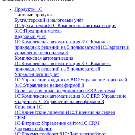
Продукты 1С
Типовые продукты
Бухгалтерский и налоговый учёт
1С:Бухгалтерия 8
1С:Комплексная автоматизация
8
1С:Предприниматель
Кадровый учет
1С:Комплексная автоматизация 8
1С:Комплект
прикладных решений на 5 пользователей
1С:Зарплата и
управление персоналом 8
Комплексная автоматизация
1С:Комплексная автоматизация 8
1С:Комплект
прикладных решений на 5 пользователей
Управленческий учёт
1С:Управление холдингом 8
1С:Управление торговлей
8
1С:Управление нашей фирмой 8
Производственные предприятия и ERP-системы
1С:Комплексная автоматизация 8
1С:ERP. Управление
холдингом
1С:Управление нашей фирмой 8
Лицензии 1С
1С:Клиентские лицензии
1С:Лицензия на сервер
CRM
1С-Битрикс: Управление сайтом
1С:CRM
Документооборот
1С:Документооборот 8
1С:Документооборот