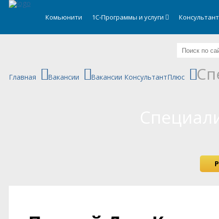
.
Комьюнити
1С-Программы и услуги
Консультан
Сп
Главная
Вакансии
Вакансии КонсультантПлюс
Специали
Р