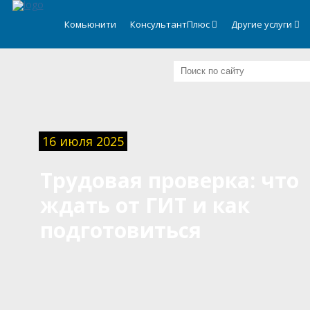
.
Комьюнити
КонсультантПлюс
Другие услуги
16 июля 2025
Трудовая проверка: что
ждать от ГИТ и как
подготовиться