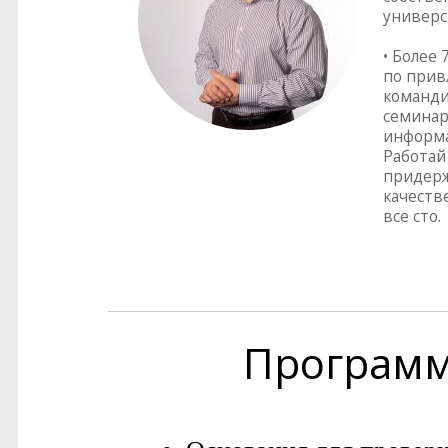
универс
• Более
по прив
команди
семинар
информа
Работай 
придерж
качеств
все сто.
Програм