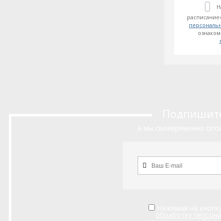
Н
расписание»
персональ
ознаком
Подпишитес
А мы своевременно опов
Нажимая на кнопку
обработку персон