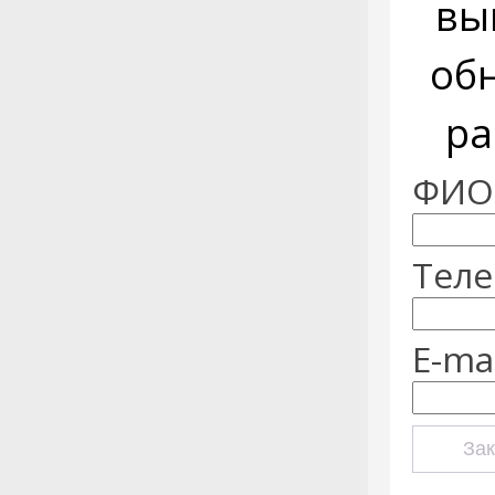
вы
об
ра
ФИО:
Теле
E-mai
Зак