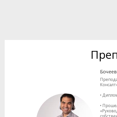
Преп
Бочеев
Препода
Консалт
• Дипло
• Проше
«Руково
собстве