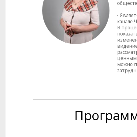
обществ
• Являе
канале Ч
В проце
показат
изменен
видение
рассмат
ценным 
можно п
затрудн
Програм