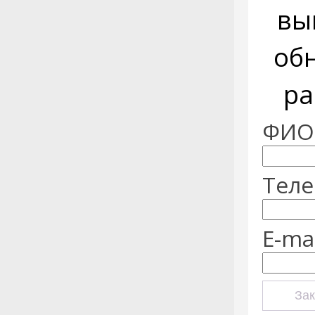
вы
об
ра
ФИО:
Теле
E-mai
Зак