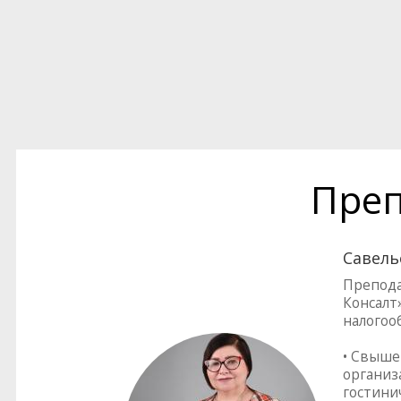
Преп
Савель
Препода
Консалт»
налогоо
• Свыше
организ
гостинич