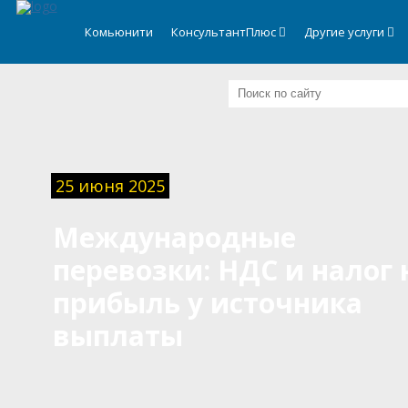
.
Комьюнити
КонсультантПлюс
Другие услуги
25 июня 2025
Международные
перевозки: НДС и налог 
прибыль у источника
выплаты