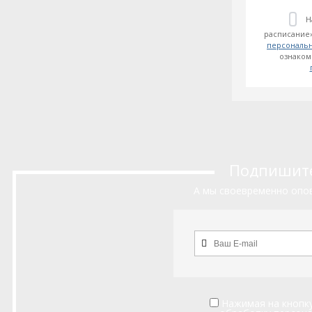
Н
расписание»
персональ
ознаком
Подпишитес
А мы своевременно опов
Нажимая на кнопку