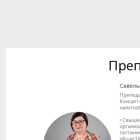
Преп
Савель
Препода
Консалт»
налогоо
• Свыше
организ
гостинич
обществ