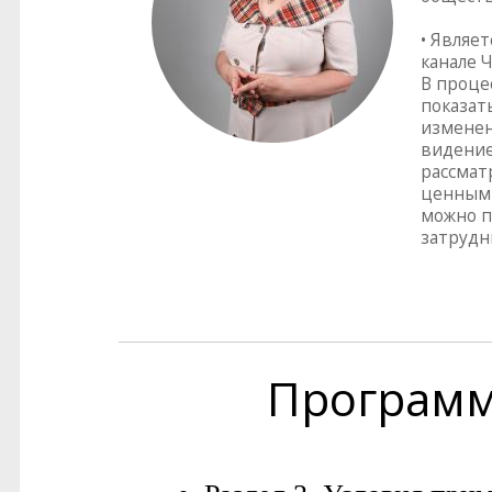
• Являе
канале Ч
В проце
показат
изменен
видение
рассмат
ценным 
можно п
затрудн
Програм