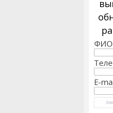
вы
об
ра
ФИО:
Теле
E-mai
Зак