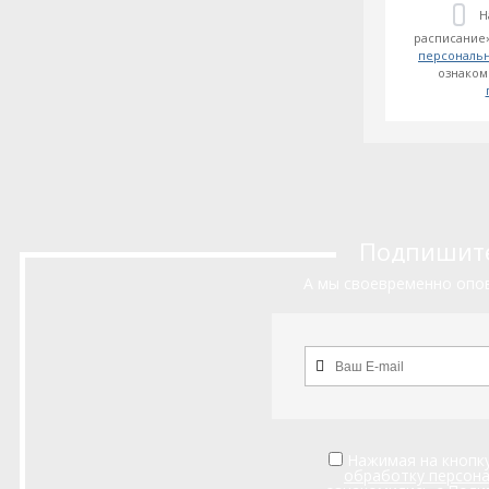
Н
расписание»
персональ
ознаком
Подпишитес
А мы своевременно опов
Нажимая на кнопку
обработку персон