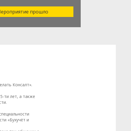
ероприятие прошло
елать Консалт».
5-ти лет, а также
ти.
 специальности
сти «Бухучёт и