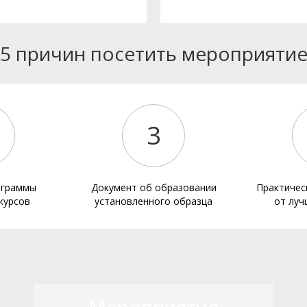
5 причин посетить мероприяти
3
ограммы
Документ об образовании
Практичес
курсов
установленного образца
от луч