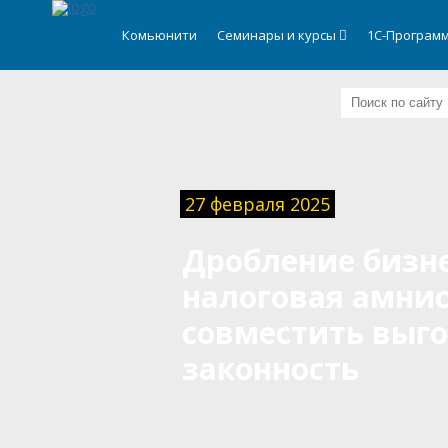
.
Комьюнити
Семинары и курсы
1С-Программ
27 февраля 2025
Дробление бизне
налоговая амнис
совместить выго
законность