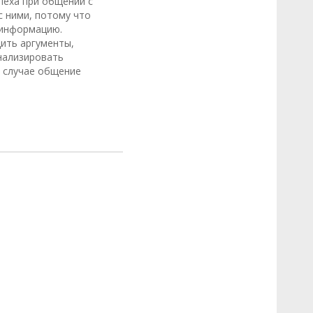
пеха при общении с
с ними, потому что
 информацию.
ить аргументы,
нализировать
 случае общение