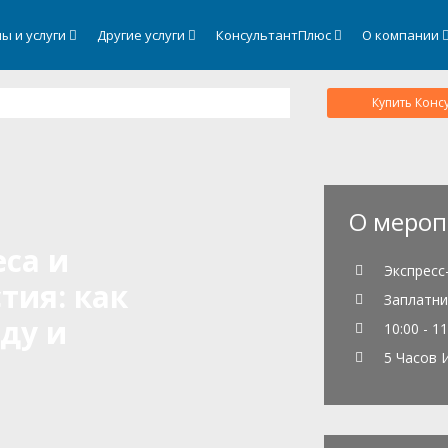
ы и услуги
Другие услуги
КонсультантПлюс
О компании
Купить Конс
О мероп
са и
Экспресс
тия: как
Заплатни
ду и
10:00 - 11
5 Часов 