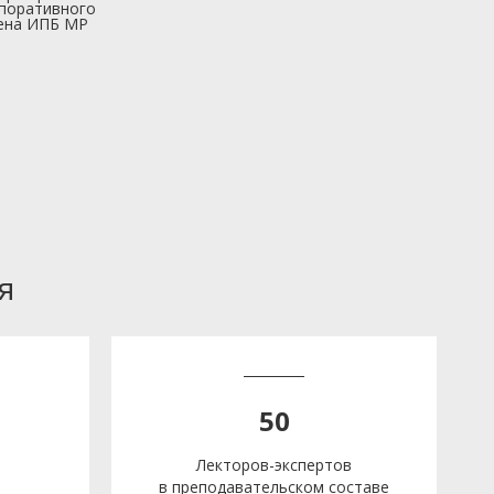
поративного
ена ИПБ МР
я
50
Лекторов-экспертов
в преподавательском составе