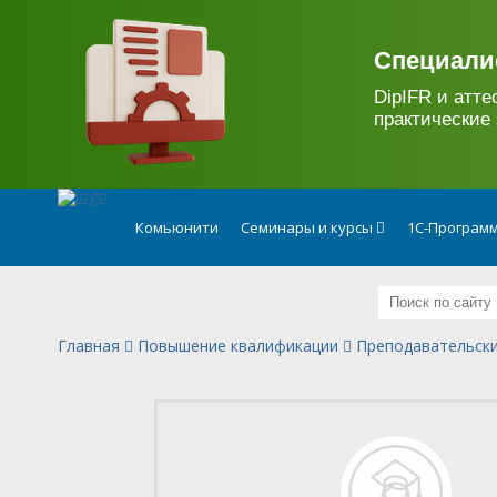
.
Специали
DipIFR и атте
практические 
Комьюнити
Семинары и курсы
1С-Программ
Главная
Повышение квалификации
Преподавательски