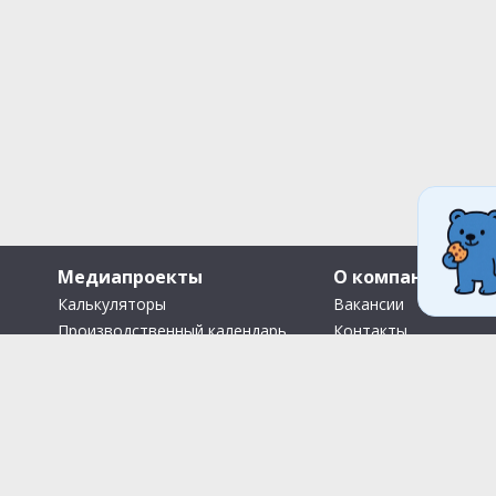
Медиапроекты
О компании
Калькуляторы
Вакансии
Производственный календарь
Контакты
Путеводители
О нас
Помощь Информер
Что Делать Комьюни
Тесты
Правила акции «Весенний
розыгрыш Апрель-Май»