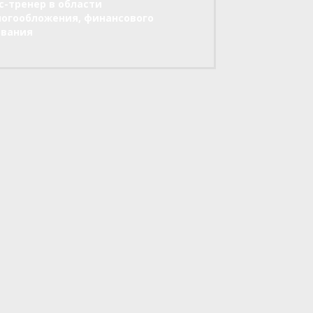
-тренер в области
алогообложения, финансового
ования