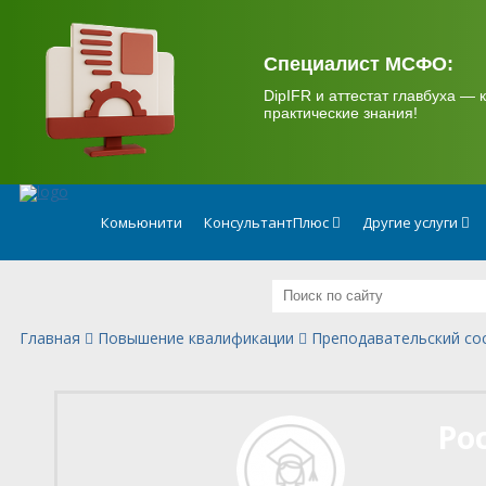
.
Специалист МСФО:
DipIFR и аттестат главбуха — к
практические знания!
Комьюнити
КонсультантПлюс
Другие услуги
Главная
Повышение квалификации
Преподавательский со
Ро