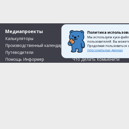
Медиапроекты
О компании
Политика использов
Мы используем куки-файл
Калькуляторы
Вакансии
пользователей. Вы можете
Производственный календарь
Контакты
Продолжая пользоваться 
персональных данных
Путеводители
О нас
Помощь Информер
Что Делать Комьюнити
Тесты
Правила акции «Весенний розыгрыш Апрель-Май»
Соглас
© 1993—2026 Первый Дом Консал