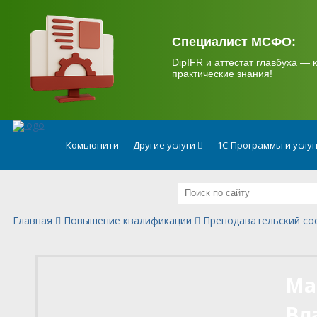
.
Специалист МСФО:
DipIFR и аттестат главбуха — к
практические знания!
Комьюнити
Другие услуги
1С-Программы и услу
Главная
Повышение квалификации
Преподавательский со
Ма
Вл