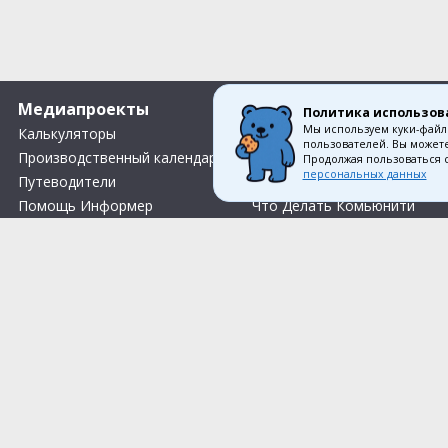
Медиапроекты
О компании
Политика использов
Мы используем куки-файл
Калькуляторы
Вакансии
пользователей. Вы можете
Производственный календарь
О нас
Продолжая пользоваться 
персональных данных
Путеводители
Контакты
Помощь Информер
Что Делать Комьюнити
Тесты
Правила акции «Весенний розыгрыш Апрель-Май»
Соглас
© 1993—2026 Первый Дом Консал