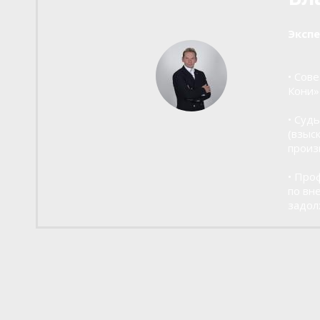
Эксп
• Сов
Кони»
• Суд
(взыс
произ
• Про
по вн
задол