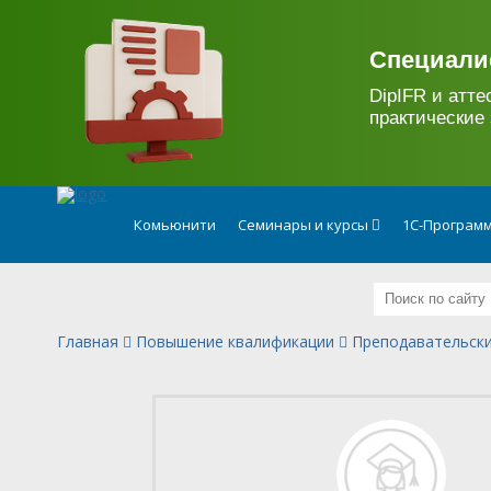
.
Специали
DipIFR и атте
практические 
Комьюнити
Семинары и курсы
1С-Программ
Главная
Повышение квалификации
Преподавательски