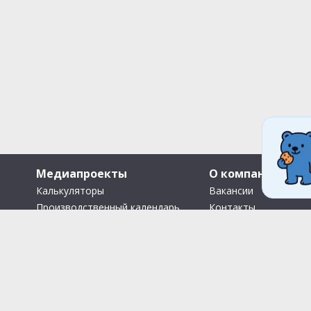
Медиапроекты
О компании
Калькуляторы
Вакансии
Производственный календарь
Контакты
Путеводители
О нас
Помощь Информер
Что Делать Комьюни
Тесты
Правила акции «Весенний
розыгрыш Апрель-Май»