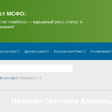
ст МСФО:
стат главбуха — карьерный рост, статус и
знания!
ы и услуги
Другие услуги
КонсультантПлюс
О компании
й состав
Иванова С. А.
Иванова Светлана Алексан