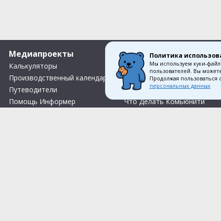
Медиапроекты
О компании
Политика использов
Мы используем куки-файл
Калькуляторы
Вакансии
пользователей. Вы можете
Производственный календарь
Контакты
Продолжая пользоваться 
персональных данных
Путеводители
О нас
Помощь Информер
Что Делать Комьюнити
Тесты
Правила акции «Весенний розыгрыш Апрель-Май»
Соглас
© 1993—2026 Первый Дом Консал