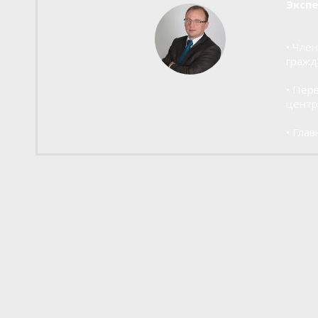
Экспе
• Чле
гражд
• Пер
центр
• Гла