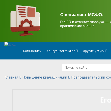
.
Специалист МСФО:
DipIFR и аттестат главбуха — к
практические знания!
Комьюнити
КонсультантПлюс
Другие услуги
Главная
Повышение квалификации
Преподавательский со
Ег