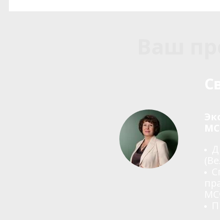
Ваш пр
С
Эк
МС
Д
(В
С
пр
МС
П