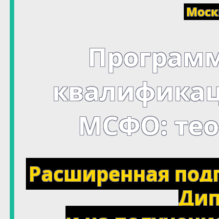
Моск
Програм
квалификац
МСФО: тео
Расширенная подг
Дип