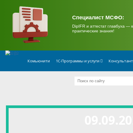
.
Специалист МСФО:
DipIFR и аттестат главбуха — к
практические знания!
Комьюнити
1С-Программы и услуги
Консультан
09.09.20