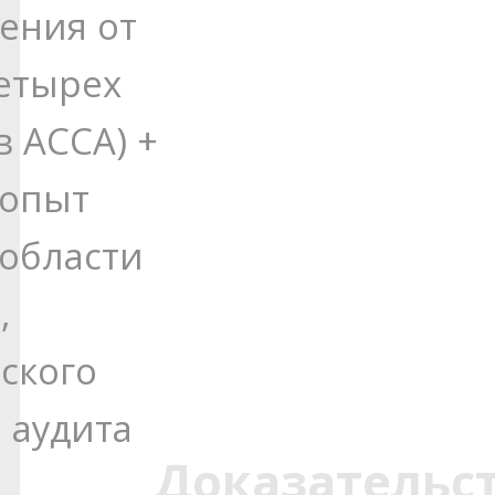
ения от
етырех
в АССА) +
 опыт
 области
,
ского
 аудита
Доказательст