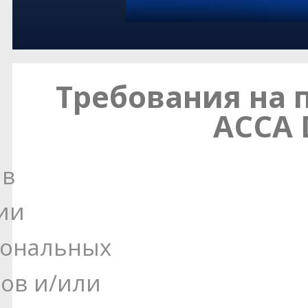
Требования на 
АССА 
 в
ии
иональных
ров и/или