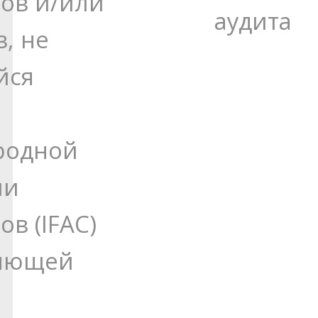
ров и/или
аудита
, не
йся
родной
ии
ов (IFAC)
ляющей