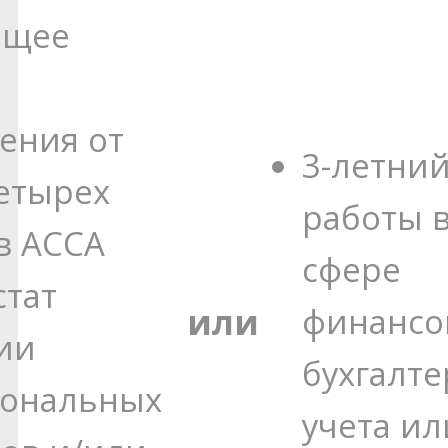
ющее
ения от
3-летни
етырех
работы 
в АССА
сфере
стат
или
финансо
ии
бухгалте
иональных
учета ил