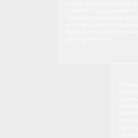
эксперты высокого класса. О
помогают структурировать
имеющиеся знания и делятся 
вами практическими кейсам
с учётом последних изменен
законодательства
Обучаяс
семинар
полезны
людьми,
дальне
коллега
партнер
хороши