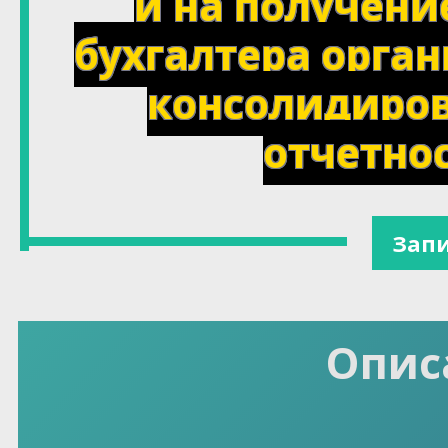
и на получени
бухгалтера орга
консолидиро
отчетнос
Запи
Опис