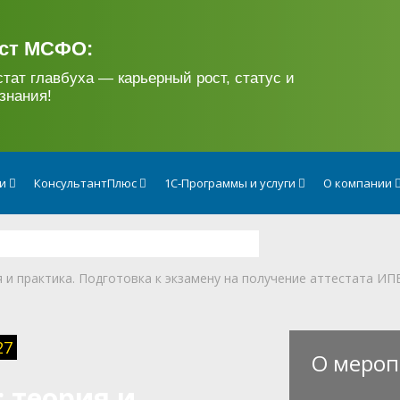
ст МСФО:
стат главбуха — карьерный рост, статус и
знания!
ги
КонсультантПлюс
1С-Программы и услуги
О компании
я и практика. Подготовка к экзамену на получение аттестата ИП
27
О мероп
: теория и