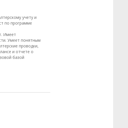
Куче
лтерскому учету и
Экспер
ст по программе
• Атте
т. Имеет
сти. Умеет понятным
• Авто
лтерские проводки,
регули
лансе и отчете о
авовой базой
• Канд
Manag