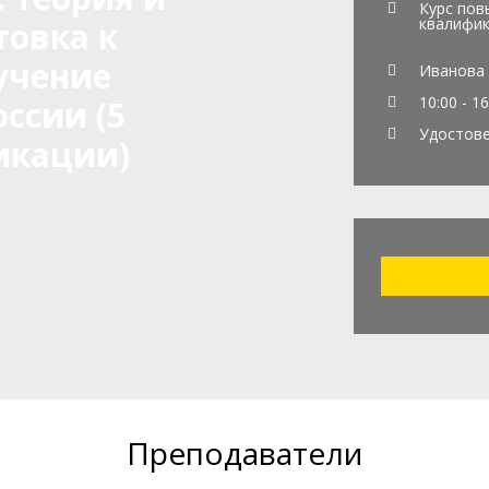
Курс по
квалифи
товка к
учение
Иванова Е
10:00 - 1
ссии (5
Удостове
икации)
Преподаватели