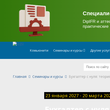
.
Специали
DipIFR и атте
практические 
Комьюнити
Семинары и курсы
Другие услу
Главная
Семинары и курсы
Бухгалтер с нуля: теори
23 января 2027 - 20 марта 20
Бухгалтер с нуля