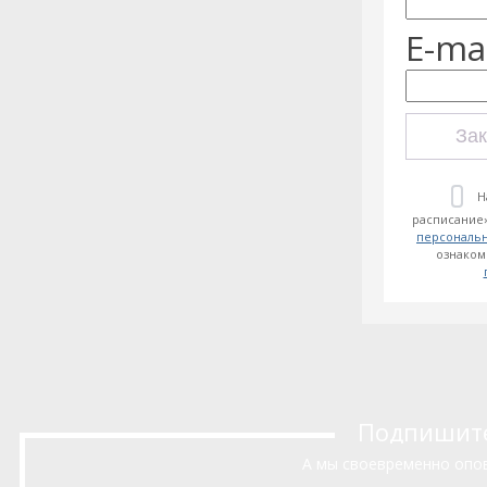
E-mai
Зак
Н
расписание»
персональ
ознаком
Подпишитес
А мы своевременно опов