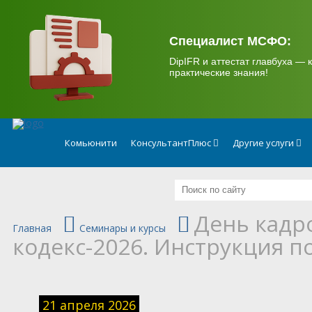
.
Специалист МСФО:
DipIFR и аттестат главбуха — к
практические знания!
Комьюнити
КонсультантПлюс
Другие услуги
День кадр
Главная
Семинары и курсы
кодекс-2026. Инструкция 
21 апреля 2026