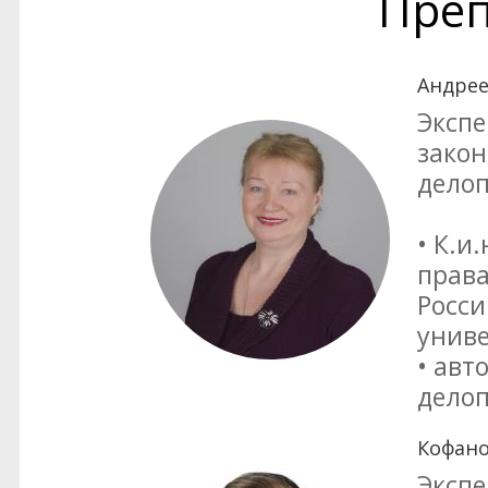
Преп
Андрее
Экспе
закон
делоп
• К.и
права
Росси
униве
• авт
делоп
Кофан
Экспе