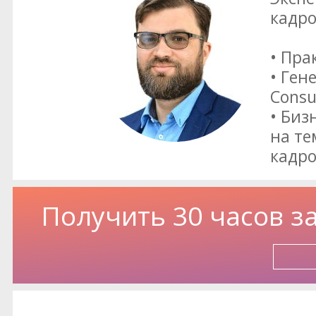
кадро
• Пр
• Ген
Consu
• Биз
на те
кадро
Получить 30 часов з