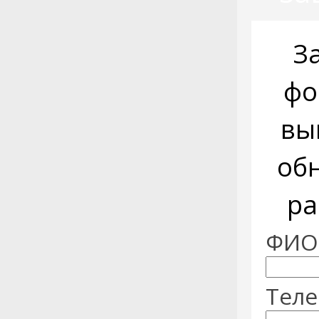
З
фо
вы
об
ра
ФИО:
Теле