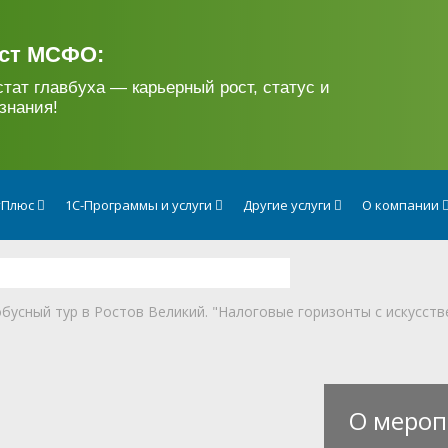
ст МСФО:
стат главбуха — карьерный рост, статус и
знания!
тПлюс
1С-Программы и услуги
Другие услуги
О компании
бусный тур в Ростов Великий. "Налоговые горизонты с искусст
О мероп