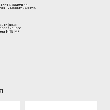
ение к лицензии
елать Квалификация»
ертификат
поративного
ена ИПБ МР
я