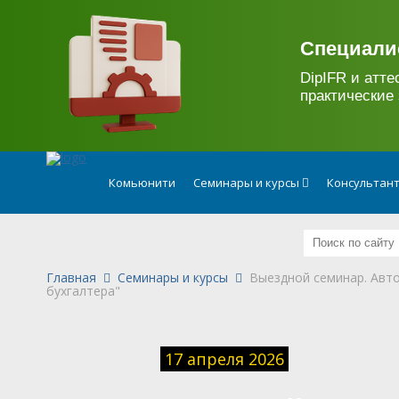
.
Специали
DipIFR и атте
практические 
Комьюнити
Семинары и курсы
Консультан
Главная
Семинары и курсы
Выездной семинар. Авто
бухгалтера"
17 апреля 2026