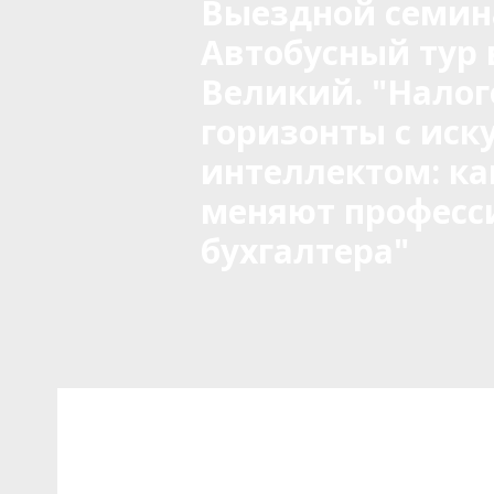
Выездной семин
Автобусный тур 
Великий. "Нало
горизонты с иск
интеллектом: ка
меняют професс
бухгалтера"