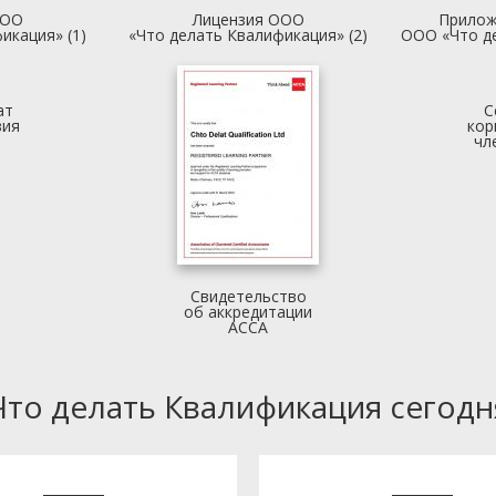
ООО
Лицензия ООО
Прилож
икация» (1)
«Что делать Квалификация» (2)
ООО «Что д
ат
С
вия
кор
чл
Свидетельство
об аккредитации
АССА
Что делать Квалификация сегодн