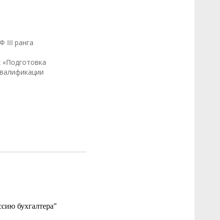
 III ранга
х «Подготовка
квалификации