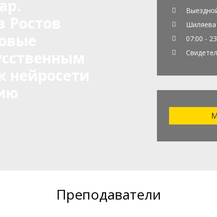
ар.
Выездно
в Ростов
Шиляева 
говые
07:00 - 23
усственным
Свидетел
к нейросети
ию
М
Преподаватели