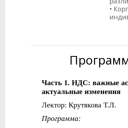
разли
• Кор
инди
Програм