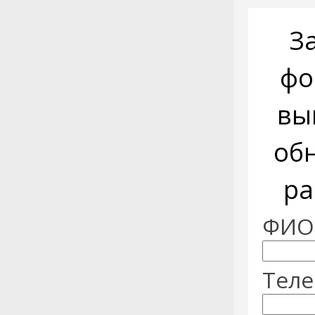
З
фо
вы
об
ра
ФИО:
Теле