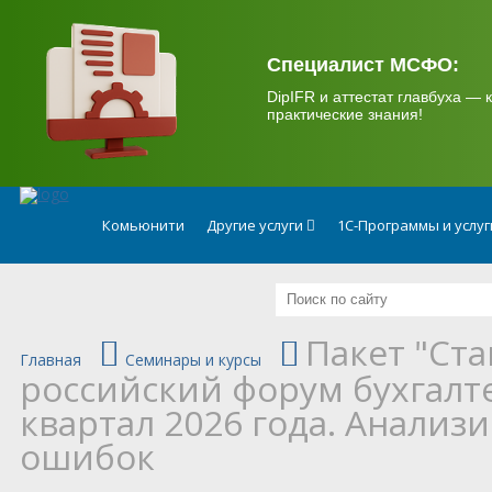
.
Специалист МСФО:
DipIFR и аттестат главбуха — к
практические знания!
Комьюнити
Другие услуги
1С-Программы и услу
Пакет "Ст
Главная
Семинары и курсы
российский форум бухгалте
квартал 2026 года. Анализ
ошибок