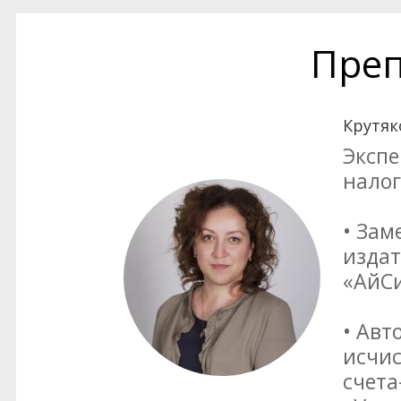
Преп
Крутяк
Экспе
нало
• Зам
издат
«АйСи
• Авт
исчис
счета