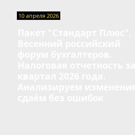
10 апреля 2026
Пакет "Стандарт Плюс".
Весенний российский
форум бухгалтеров.
Налоговая отчетность за
квартал 2026 года.
Анализируем изменения
сдаём без ошибок