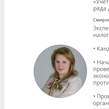
«Учет
ряда 
Смирно
Экспе
нало
• Кан
• Нач
прове
эконо
прот
• Про
орга