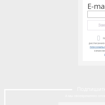
E-mai
Зак
Н
расписание»
персональ
ознаком
Подпишитес
А мы своевременно опов