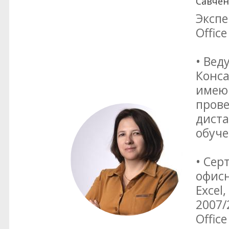
Савчен
Экспе
Office
• Вед
Конса
имею
прове
диста
обуч
• Сер
офисн
Excel
2007/
Office