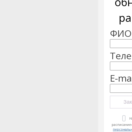
об
ра
ФИО:
Теле
E-mai
Зак
Н
расписание»
персональ