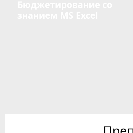
Бюджетирование со
знанием MS Excel
Преп