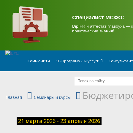
.
Специалист МСФО:
DipIFR и аттестат главбуха — к
практические знания!
Комьюнити
1С-Программы и услуги
Консультан
Бюджетиро
Главная
Семинары и курсы
21 марта 2026 - 23 апреля 2026