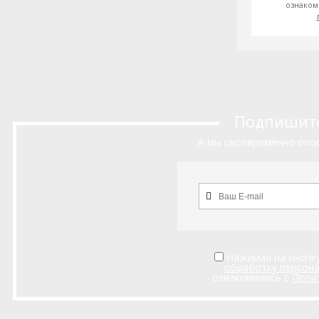
ознаком
Подпишитес
А мы своевременно опов
Нажимая на кнопку
обработку персон
ознакомились с
Поли