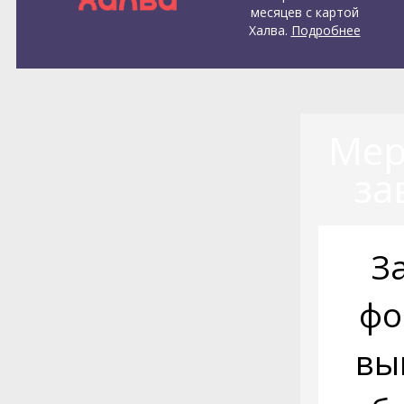
месяцев с картой
Халва.
Подробнее
Мер
за
З
фо
вы