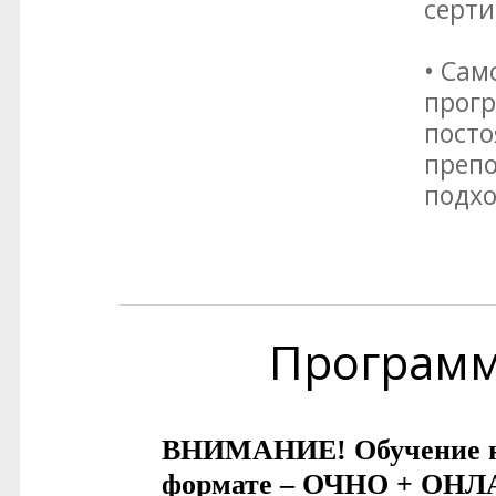
серти
• Сам
прогр
посто
преп
подхо
Програм