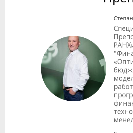
Степан
Спец
Преп
РАНХ
"Фин
«Опт
бюдж
моде
работ
прогр
фина
техно
менед